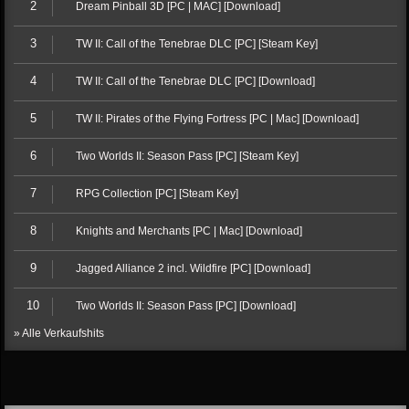
2
Dream Pinball 3D [PC | MAC] [Download]
3
TW II: Call of the Tenebrae DLC [PC] [Steam Key]
4
TW II: Call of the Tenebrae DLC [PC] [Download]
5
TW II: Pirates of the Flying Fortress [PC | Mac] [Download]
6
Two Worlds II: Season Pass [PC] [Steam Key]
7
RPG Collection [PC] [Steam Key]
8
Knights and Merchants [PC | Mac] [Download]
9
Jagged Alliance 2 incl. Wildfire [PC] [Download]
10
Two Worlds II: Season Pass [PC] [Download]
» Alle Verkaufshits