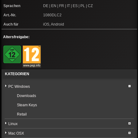
Sprachen
DE | EN | FR | IT | ES | PL | CZ
Art.-Nr.
1080DLC2
Auch für
iOS, Android
Altersfreigabe:
KATEGORIEN
PC Windows
Downloads
Steam Keys
Retail
Linux
Mac OSX