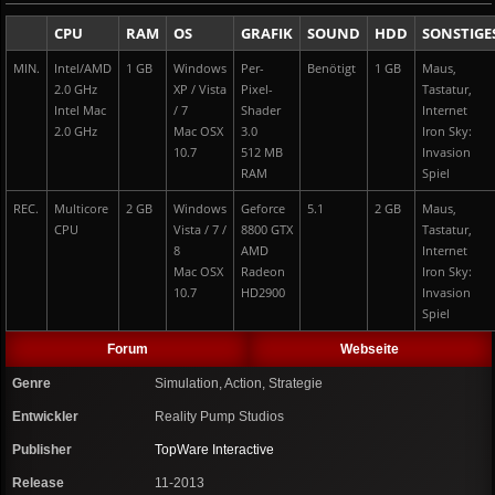
CPU
RAM
OS
GRAFIK
SOUND
HDD
SONSTIGE
MIN.
Intel/AMD
1 GB
Windows
Per-
Benötigt
1 GB
Maus,
2.0 GHz
XP / Vista
Pixel-
Tastatur,
Intel Mac
/ 7
Shader
Internet
2.0 GHz
Mac OSX
3.0
Iron Sky:
10.7
512 MB
Invasion
RAM
Spiel
REC.
Multicore
2 GB
Windows
Geforce
5.1
2 GB
Maus,
CPU
Vista / 7 /
8800 GTX
Tastatur,
8
AMD
Internet
Mac OSX
Radeon
Iron Sky:
10.7
HD2900
Invasion
Spiel
Forum
Webseite
Genre
Simulation, Action, Strategie
Entwickler
Reality Pump Studios
Publisher
TopWare Interactive
Release
11-2013