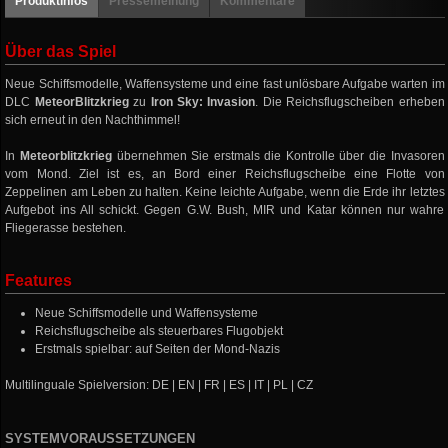
Produktinfos
Pressemeinung
Kommentare
Über das Spiel
Neue Schiffsmodelle, Waffensysteme und eine fast unlösbare Aufgabe warten im
DLC
MeteorBlitzkrieg
zu
Iron Sky: Invasion
. Die Reichsflugscheiben erheben
sich erneut in den Nachthimmel!
In
Meteorblitzkrieg
übernehmen Sie erstmals die Kontrolle über die Invasoren
vom Mond. Ziel ist es, an Bord einer Reichsflugscheibe eine Flotte von
Zeppelinen am Leben zu halten. Keine leichte Aufgabe, wenn die Erde ihr letztes
Aufgebot ins All schickt. Gegen G.W. Bush, MIR und Katar können nur wahre
Fliegerasse bestehen.
Features
Neue Schiffsmodelle und Waffensysteme
Reichsflugscheibe als steuerbares Flugobjekt
Erstmals spielbar: auf Seiten der Mond-Nazis
Multilinguale Spielversion: DE | EN | FR | ES | IT | PL | CZ
SYSTEMVORAUSSETZUNGEN