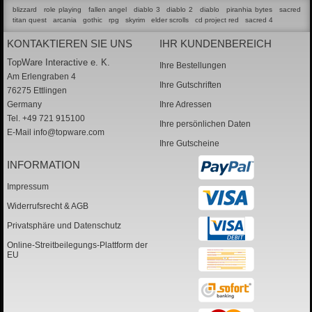
blizzard
role playing
fallen angel
diablo 3
diablo 2
diablo
piranhia bytes
sacred
titan quest
arcania
gothic
rpg
skyrim
elder scrolls
cd project red
sacred 4
KONTAKTIEREN SIE UNS
IHR KUNDENBEREICH
TopWare Interactive e. K.
Ihre Bestellungen
Am Erlengraben 4
Ihre Gutschriften
76275 Ettlingen
Germany
Ihre Adressen
Tel. +49 721 915100
Ihre persönlichen Daten
E-Mail
info@topware.com
Ihre Gutscheine
INFORMATION
Impressum
Widerrufsrecht & AGB
Privatsphäre und Datenschutz
Online-Streitbeilegungs-Plattform der
EU