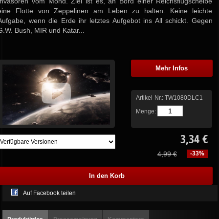
Invasoren vom Mond. Ziel ist es, an Bord einer Reichsflugscheibe
eine Flotte von Zeppelinen am Leben zu halten. Keine leichte
Aufgabe, wenn die Erde ihr letztes Aufgebot ins All schickt. Gegen
G.W. Bush, MIR und Katar...
Mehr Infos
Artikel-Nr.:
TW1080DLC1
Menge:
3,34 €
4,99 €
-33%
Auf Facebook teilen