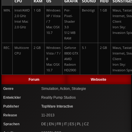
CPU
RAM
OS
GRAFIK
SOUND
HDD
SONSTIGE
MIN.
Intel/AMD
1 GB
Windows
Per-
Benötigt
1 GB
Maus, Tastat
2.0 GHz
XP / Vista
Pixel-
Internet, St
Intel Mac
/ 7
Shader
Client
2.0 GHz
Mac OSX
3.0
Iron Sky:
10.7
512 MB
Invasion Spi
RAM
REC.
Multicore
2 GB
Windows
Geforce
5.1
2 GB
Maus, Tastat
CPU
Vista / 7 /
8800 GTX
Internet, St
8
AMD
Client
Mac OSX
Radeon
Iron Sky:
10.7
HD2900
Invasion Spi
Forum
Webseite
Genre
Simulation, Action, Strategie
Entwickler
Reality Pump Studios
Publisher
TopWare Interactive
Release
11-2013
Sprachen
DE | EN | FR | IT | ES | PL | CZ