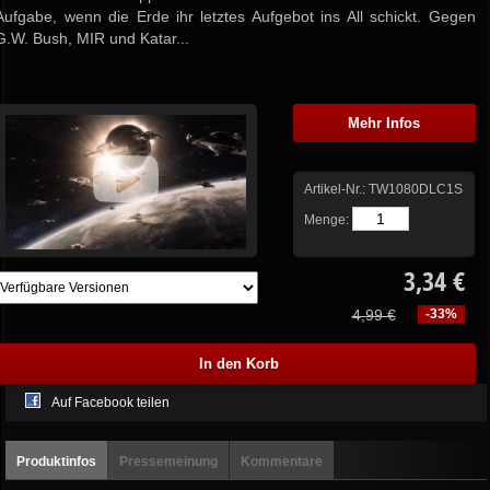
Aufgabe, wenn die Erde ihr letztes Aufgebot ins All schickt. Gegen
G.W. Bush, MIR und Katar...
Mehr Infos
Artikel-Nr.:
TW1080DLC1S
Menge:
3,34 €
4,99 €
-33%
Auf Facebook teilen
Produktinfos
Pressemeinung
Kommentare