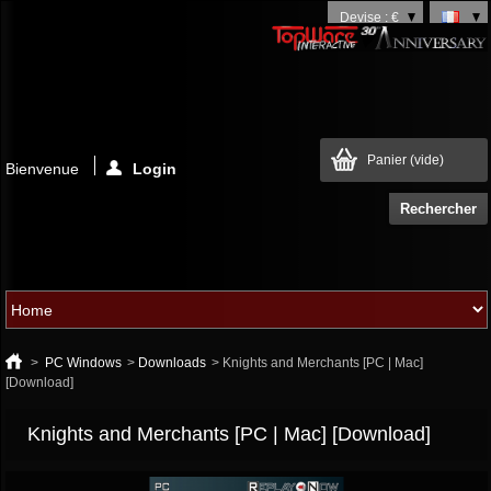
Devise : €
Panier
(vide)
Bienvenue
Login
>
PC Windows
>
Downloads
>
Knights and Merchants [PC | Mac]
[Download]
Knights and Merchants [PC | Mac] [Download]