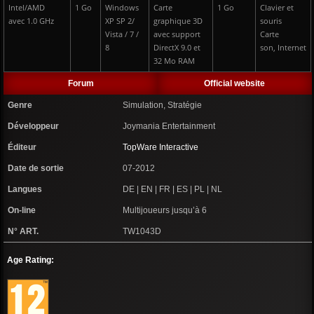
Intel/AMD
1 Go
Windows
Carte
1 Go
Clavier et
avec 1.0 GHz
XP SP 2/
graphique 3D
souris
Vista / 7 /
avec support
Carte
8
DirectX 9.0 et
son, Internet
32 Mo RAM
Forum
Official website
Genre
Simulation, Stratégie
Développeur
Joymania Entertainment
Éditeur
TopWare Interactive
Date de sortie
07-2012
Langues
DE | EN | FR | ES | PL | NL
On-line
Multijoueurs jusqu’à 6
N° ART.
TW1043D
Age Rating: