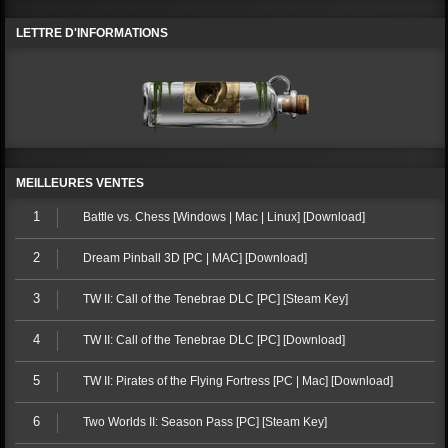
LETTRE D'INFORMATIONS
MEILLEURES VENTES
1
Battle vs. Chess [Windows | Mac | Linux] [Download]
2
Dream Pinball 3D [PC | MAC] [Download]
3
TW II: Call of the Tenebrae DLC [PC] [Steam Key]
4
TW II: Call of the Tenebrae DLC [PC] [Download]
5
TW II: Pirates of the Flying Fortress [PC | Mac] [Download]
6
Two Worlds II: Season Pass [PC] [Steam Key]