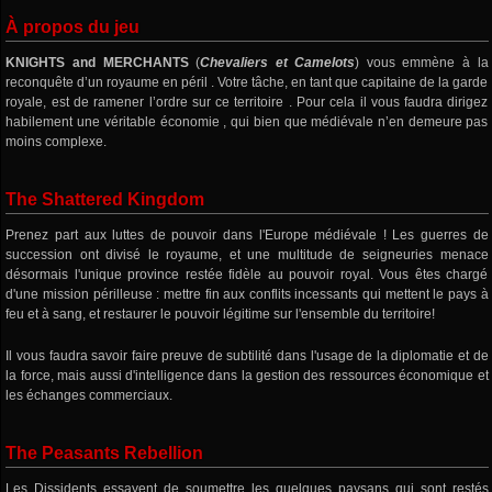
À propos du jeu
KNIGHTS and MERCHANTS
(
Chevaliers et Camelots
) vous emmène à la
reconquête d’un royaume en péril . Votre tâche, en tant que capitaine de la garde
royale, est de ramener l’ordre sur ce territoire . Pour cela il vous faudra dirigez
habilement une véritable économie , qui bien que médiévale n’en demeure pas
moins complexe.
The Shattered Kingdom
Prenez part aux luttes de pouvoir dans l'Europe médiévale ! Les guerres de
succession ont divisé le royaume, et une multitude de seigneuries menace
désormais l'unique province restée fidèle au pouvoir royal. Vous êtes chargé
d'une mission périlleuse : mettre fin aux conflits incessants qui mettent le pays à
feu et à sang, et restaurer le pouvoir légitime sur l'ensemble du territoire!
Il vous faudra savoir faire preuve de subtilité dans l'usage de la diplomatie et de
la force, mais aussi d'intelligence dans la gestion des ressources économique et
les échanges commerciaux.
The Peasants Rebellion
Les Dissidents essayent de soumettre les quelques paysans qui sont restés