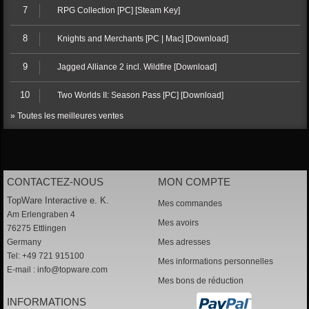
7
RPG Collection [PC] [Steam Key]
8
Knights and Merchants [PC | Mac] [Download]
9
Jagged Alliance 2 incl. Wildfire [Download]
10
Two Worlds II: Season Pass [PC] [Download]
» Toutes les meilleures ventes
CONTACTEZ-NOUS
MON COMPTE
TopWare Interactive e. K.
Mes commandes
Am Erlengraben 4
Mes avoirs
76275 Ettlingen
Germany
Mes adresses
Tel: +49 721 915100
Mes informations personnelles
E-mail :
info@topware.com
Mes bons de réduction
INFORMATIONS