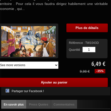
territoire . Pour cela il vous faudra dirigez habilement une véritable
économie , qui...
Plus de détails
Référence :
TW1043D
Quantité :
6,49 €
9,98 €
-35%
Partager sur Facebook !
En savoir plus
Press Quotes
Commentaires