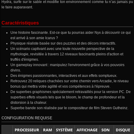
Hydra, surfe sur le sable et modifie ton environnement comme tu n’as jamais pu
le faire auparavant.
Caractéristiques
Une histoire fascinante. Est-ce que tu pourras aider Nyx à découvrir ce qui
est arrivé à son amie Icarus ?
Physique réaliste basée sur des puzzles et des décors interactifs.
Un scénario captivant avec une toute nouvelle perspective de la
mythologie, revisitée à travers 12 niveaux fascinants pleins d'action et
truffés d'énigmes.
Un gameplay innovant : manipulez l'environment grâce à vos pouvoirs
divins.
Des énigmes passionnantes, interactives et aux effets somptueux.
Retrouvez 20 reliques chachées sur votre chemin vers Arcadie, le niveau
bonus qui mettra votre agilité et vos compétences à l'épreuve.
De superbes graphismes spécialement retravaillés pour la version PC. De
superbes effets visuels tels que le bloom, le champ de profondeur et la
distorsion à la chaleur.
Superbe bande son réalisée par le compositeur de film Steven Gutheinz.
CONFIGURATION REQUISE
PROCESSEUR
RAM
SYSTÈME
AFFICHAGE
SON
DISQUE