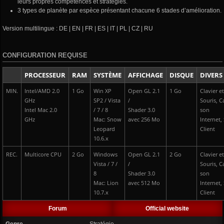
leurs propres compétences et stratégies.
3 types de planète par espèce présentant chacune 6 stades d’amélioration.
Version multilingue : DE | EN | FR | ES | IT | PL | CZ | RU
CONFIGURATION REQUISE
PROCESSEUR
RAM
SYSTÈME
AFFICHAGE
DISQUE
DIVERS
MIN.
Intel/AMD 2.0
1 Go
Win XP
Open GL 2.1
1 Go
Clavier e
GHz
SP2 / Vista
/
Souris, C
Intel Mac 2.0
/ 7 / 8
Shader 3.0
son
GHz
Mac: Snow
avec 256 Mo
Internet,
Leopard
Client
10.6.x
REC.
Multicore CPU
2 Go
Windows
Open GL 2.1
2 Go
Clavier e
Vista / 7 /
/
Souris, C
8
Shader 3.0
son
Mac: Lion
avec 512 Mo
Internet,
10.7.x
Client
Forum
Official website