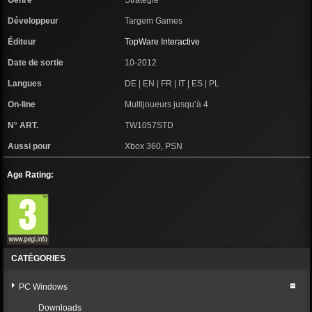
Genre
Stratégie
Développeur
Targem Games
Éditeur
TopWare Interactive
Date de sortie
10-2012
Langues
DE | EN | FR | IT | ES | PL
On-line
Multijoueurs jusqu’à 4
N° ART.
TW1057STD
Aussi pour
Xbox 360, PSN
Age Rating:
CATÉGORIES
PC Windows
Downloads