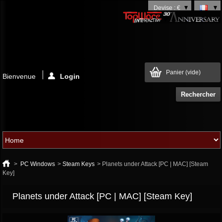
Devise : €
Panier
(vide)
Bienvenue
Login
>
PC Windows
>
Steam Keys
>
Planets under Attack [PC | MAC] [Steam
Key]
Planets under Attack [PC | MAC] [Steam Key]