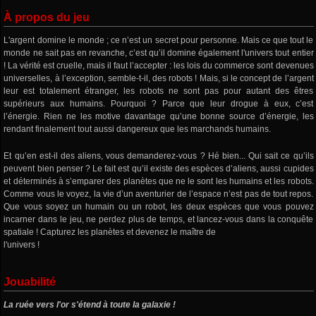
À propos du jeu
L'argent domine le monde ; ce n’est un secret pour personne. Mais ce que tout le
monde ne sait pas en revanche, c’est qu’il domine également l'univers tout entier
! La vérité est cruelle, mais il faut l’accepter : les lois du commerce sont devenues
universelles, à l’exception, semble-t-il, des robots ! Mais, si le concept de l’argent
leur est totalement étranger, les robots ne sont pas pour autant des êtres
supérieurs aux humains. Pourquoi ? Parce que leur drogue à eux, c’est
l’énergie. Rien ne les motive davantage qu’une bonne source d’énergie, les
rendant finalement tout aussi dangereux que les marchands humains.
Et qu’en est-il des aliens, vous demanderez-vous ? Hé bien... Qui sait ce qu’ils
peuvent bien penser ? Le fait est qu’il existe des espèces d’aliens, aussi cupides
et déterminés à s’emparer des planètes que ne le sont les humains et les robots.
Comme vous le voyez, la vie d’un aventurier de l’espace n’est pas de tout repos.
Que vous soyez un humain ou un robot, les deux espèces que vous pouvez
incarner dans le jeu, ne perdez plus de temps, et lancez-vous dans la conquête
spatiale ! Capturez les planètes et devenez le maître de
l'univers !
Jouabilité
La ruée vers l'or s'étend à toute la galaxie !