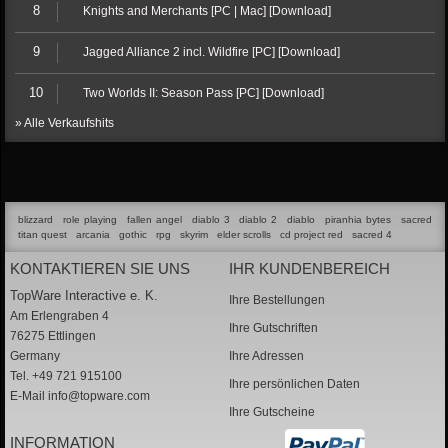
8
Knights and Merchants [PC | Mac] [Download]
9
Jagged Alliance 2 incl. Wildfire [PC] [Download]
10
Two Worlds II: Season Pass [PC] [Download]
» Alle Verkaufshits
blizzard
role playing
fallen angel
diablo 3
diablo 2
diablo
piranhia bytes
sacred
titan quest
arcania
gothic
rpg
skyrim
elder scrolls
cd project red
sacred 4
KONTAKTIEREN SIE UNS
IHR KUNDENBEREICH
TopWare Interactive e. K.
Ihre Bestellungen
Am Erlengraben 4
Ihre Gutschriften
76275 Ettlingen
Germany
Ihre Adressen
Tel. +49 721 915100
Ihre persönlichen Daten
E-Mail
info@topware.com
Ihre Gutscheine
INFORMATION