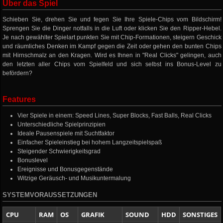
Über das Spiel
Schieben Sie, drehen Sie und fegen Sie Ihre Spiele-Chips vom Bildschirm!
Sprengen Sie die Dinger notfalls in die Luft oder klicken Sie den Ripper-Hebel.
Je nach gewählter Spielart punkten Sie mit Chip-Formationen, steigern Geschick
und räumliches Denken im Kampf gegen die Zeit oder gehen den bunten Chips
mit Hirnschmalz an den Kragen. Wird es Ihnen in "Real Clicks" gelingen, auch
den letzten aller Chips vom Spielfeld und sich selbst ins Bonus-Level zu
befördern?
Features
Vier Spiele in einem: Speed Lines, Super Blocks, Fast Balls, Real Clicks
Unterschiedliche Spielprinzipien
Ideale Pausenspiele mit Suchtfaktor
Einfacher Spieleinstieg bei hohem Langzeitspielspaß
Steigender Schwierigkeitsgrad
Bonuslevel
Ereignisse und Bonusgegenstände
Witzige Geräusch- und Musikuntermalung
SYSTEMVORAUSSETZUNGEN
CPU
RAM
OS
GRAFIK
SOUND
HDD
SONSTIGES