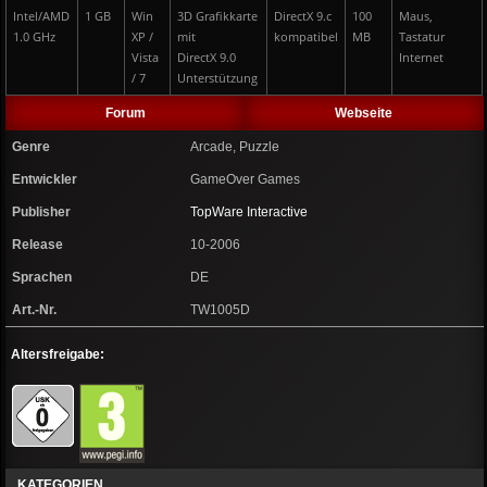
Intel/AMD
1 GB
Win
3D Grafikkarte
DirectX 9.c
100
Maus,
1.0 GHz
XP /
mit
kompatibel
MB
Tastatur
Vista
DirectX 9.0
Internet
/ 7
Unterstützung
Forum
Webseite
Genre
Arcade, Puzzle
Entwickler
GameOver Games
Publisher
TopWare Interactive
Release
10-2006
Sprachen
DE
Art.-Nr.
TW1005D
Altersfreigabe:
KATEGORIEN