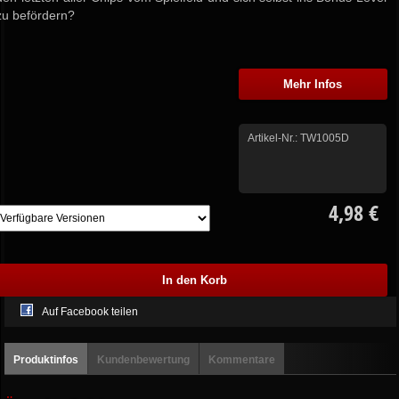
zu befördern?
Mehr Infos
Artikel-Nr.:
TW1005D
4,98 €
Auf Facebook teilen
Produktinfos
Kundenbewertung
Kommentare