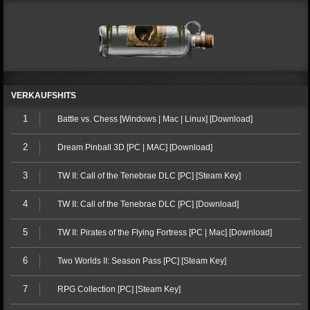
VERKAUFSHITS
1
Battle vs. Chess [Windows | Mac | Linux] [Download]
2
Dream Pinball 3D [PC | MAC] [Download]
3
TW II: Call of the Tenebrae DLC [PC] [Steam Key]
4
TW II: Call of the Tenebrae DLC [PC] [Download]
5
TW II: Pirates of the Flying Fortress [PC | Mac] [Download]
6
Two Worlds II: Season Pass [PC] [Steam Key]
7
RPG Collection [PC] [Steam Key]