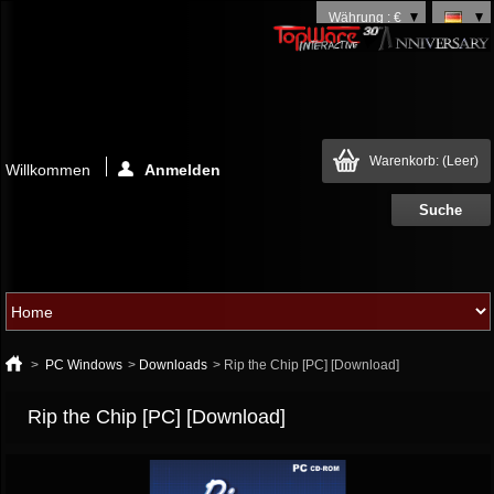
Währung : €
Warenkorb:
(Leer)
Willkommen
Anmelden
>
PC Windows
>
Downloads
>
Rip the Chip [PC] [Download]
Rip the Chip [PC] [Download]