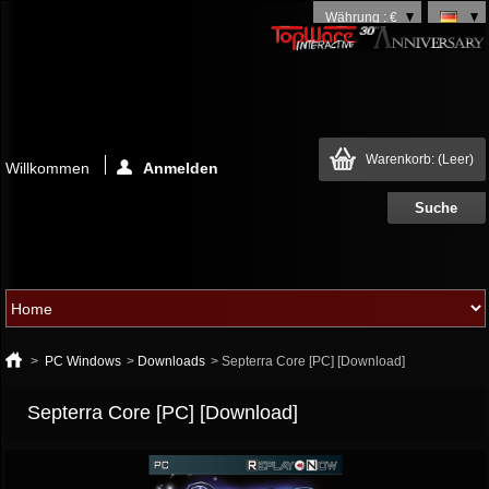
Währung : €
Warenkorb:
(Leer)
Willkommen
Anmelden
>
PC Windows
>
Downloads
>
Septerra Core [PC] [Download]
Septerra Core [PC] [Download]