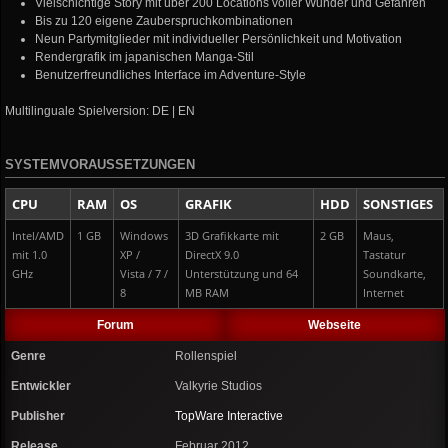
Vielschichtige Story mit über 200 Locations voller Wunder und Gefahren
Bis zu 120 eigene Zauberspruchkombinationen
Neun Partymitglieder mit individueller Persönlichkeit und Motivation
Rendergrafik im japanischen Manga-Stil
Benutzerfreundliches Interface im Adventure-Style
Multilinguale Spielversion: DE | EN
SYSTEMVORAUSSETZUNGEN
CPU
RAM
OS
GRAFIK
HDD
SONSTIGES
Intel/AMD
1 GB
Windows
3D Grafikkarte mit
2 GB
Maus,
mit 1.0
XP /
DirectX 9.0
Tastatur
GHz
Vista / 7 /
Unterstützung und 64
Soundkarte,
8
MB RAM
Internet
Forum
Webseite
Genre
Rollenspiel
Entwickler
Valkyrie Studios
Publisher
TopWare Interactive
Release
Februar 2012