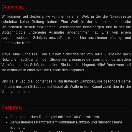
Gameplay
Willkommen auf Septerra, willkommen in einer Welt, in der die Naturgesetze
scheinbar keine Geltung haben. Eine Welt, in der sieben konzentrische
Weltschollen sieben einzigartige Gesellschaften beherbergen und in der die
Biotechnologie ungeheure Ausmaße angenommen hat. Einst von einem
sagenumwobenen Schöpfer erschaffen, wirken hier noch immer mächtige und
unheimliche Kräfte.
Maya, eine junge Frau, die auf den Schrotthaufen von Terra 2 lebt und nach
Nützlichem sucht, wird in den Strudel der Ereignisse gerissen und muß sich dem
Vermächtnis des Schöpfers stellen. Sie braucht dringend Hilfe! Doch wem soll
sie vertrauen in einer Welt am Rande des Abgrunds ....
Und da ist Led, die Tochter des Militärstrategen Campbell, die besonders gerne
mit dem riesigen Schraubenschlüssel als Waffe in den Kampf zieht, den ihr der
Vater verboten hat ...
Features
Atmosphärisches Rollenspiel mit über 140 Charakteren
Zeitgesteuertes Kampfsystem kombiniert Echtzeit- und rundenbasierte
Elemente