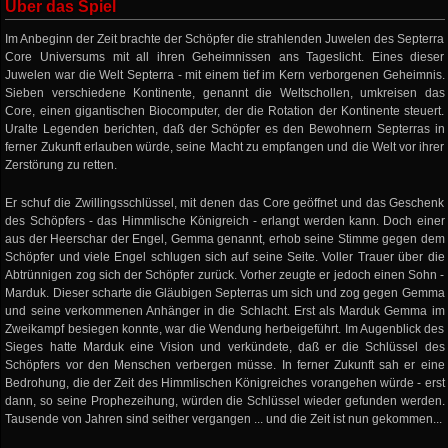
Über das Spiel
Im Anbeginn der Zeit brachte der Schöpfer die strahlenden Juwelen des Septerra
Core Universums mit all ihren Geheimnissen ans Tageslicht. Eines dieser
Juwelen war die Welt Septerra - mit einem tief im Kern verborgenen Geheimnis.
Sieben verschiedene Kontinente, genannt die Weltschollen, umkreisen das
Core, einen gigantischen Biocomputer, der die Rotation der Kontinente steuert.
Uralte Legenden berichten, daß der Schöpfer es den Bewohnern Septerras in
ferner Zukunft erlauben würde, seine Macht zu empfangen und die Welt vor ihrer
Zerstörung zu retten.
Er schuf die Zwillingsschlüssel, mit denen das Core geöffnet und das Geschenk
des Schöpfers - das Himmlische Königreich - erlangt werden kann. Doch einer
aus der Heerschar der Engel, Gemma genannt, erhob seine Stimme gegen dem
Schöpfer und viele Engel schlugen sich auf seine Seite. Voller Trauer über die
Abtrünnigen zog sich der Schöpfer zurück. Vorher zeugte er jedoch einen Sohn -
Marduk. Dieser scharte die Gläubigen Septerras um sich und zog gegen Gemma
und seine verkommenen Anhänger in die Schlacht. Erst als Marduk Gemma im
Zweikampf besiegen konnte, war die Wendung herbeigeführt. Im Augenblick des
Sieges hatte Marduk eine Vision und verkündete, daß er die Schlüssel des
Schöpfers vor den Menschen verbergen müsse. In ferner Zukunft sah er eine
Bedrohung, die der Zeit des Himmlischen Königreiches vorangehen würde - erst
dann, so seine Prophezeihung, würden die Schlüssel wieder gefunden werden.
Tausende von Jahren sind seither vergangen ... und die Zeit ist nun gekommen...