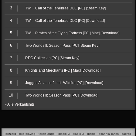
3
TW II: Call of the Tenebrae DLC [PC] [Steam Key]
4
TW II: Call of the Tenebrae DLC [PC] [Download]
5
TW II: Pirates of the Flying Fortress [PC | Mac] [Download]
6
Two Worlds II: Season Pass [PC] [Steam Key]
7
RPG Collection [PC] [Steam Key]
8
Knights and Merchants [PC | Mac] [Download]
9
Jagged Alliance 2 incl. Wildfire [PC] [Download]
10
Two Worlds II: Season Pass [PC] [Download]
» Alle Verkaufshits
blizzard
role playing
fallen angel
diablo 3
diablo 2
diablo
piranhia bytes
sacred