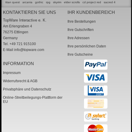
titan quest
arcania
gothic
rpg
skyrim
elder scrolls
cd project red
sacred 4
KONTAKTIEREN SIE UNS
IHR KUNDENBEREICH
TopWare Interactive e. K.
Ihre Bestellungen
Am Erlengraben 4
Ihre Gutschriften
76275 Ettlingen
Germany
Ihre Adressen
Tel. +49 721 915100
Ihre persönlichen Daten
E-Mail
info@topware.com
Ihre Gutscheine
INFORMATION
Impressum
Widerrufsrecht & AGB
Privatsphäre und Datenschutz
Online-Streitbeilegungs-Plattform der
EU