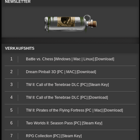
NEWSLETTER
VERKAUFSHITS
1
Battle vs. Chess [Windows | Mac | Linux] [Download]
2
Dream Pinball 3D [PC | MAC] [Download]
3
TW II: Call of the Tenebrae DLC [PC] [Steam Key]
4
TW II: Call of the Tenebrae DLC [PC] [Download]
5
TW II: Pirates of the Flying Fortress [PC | Mac] [Download]
6
Two Worlds II: Season Pass [PC] [Steam Key]
7
RPG Collection [PC] [Steam Key]