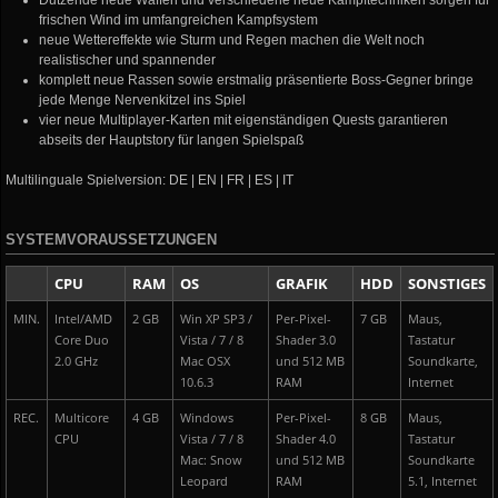
Dutzende neue Waffen und verschiedene neue Kampftechniken sorgen für
frischen Wind im umfangreichen Kampfsystem
neue Wettereffekte wie Sturm und Regen machen die Welt noch
realistischer und spannender
komplett neue Rassen sowie erstmalig präsentierte Boss-Gegner bringe
jede Menge Nervenkitzel ins Spiel
vier neue Multiplayer-Karten mit eigenständigen Quests garantieren
abseits der Hauptstory für langen Spielspaß
Multilinguale Spielversion: DE | EN | FR | ES | IT
SYSTEMVORAUSSETZUNGEN
CPU
RAM
OS
GRAFIK
HDD
SONSTIGES
MIN.
Intel/AMD
2 GB
Win XP SP3 /
Per-Pixel-
7 GB
Maus,
Core Duo
Vista / 7 / 8
Shader 3.0
Tastatur
2.0 GHz
Mac OSX
und 512 MB
Soundkarte,
10.6.3
RAM
Internet
REC.
Multicore
4 GB
Windows
Per-Pixel-
8 GB
Maus,
CPU
Vista / 7 / 8
Shader 4.0
Tastatur
Mac: Snow
und 512 MB
Soundkarte
Leopard
RAM
5.1, Internet