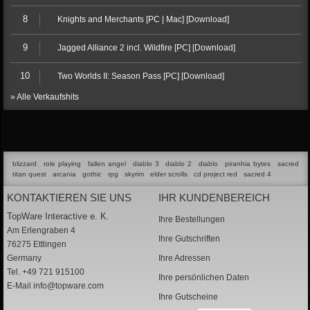
8
Knights and Merchants [PC | Mac] [Download]
9
Jagged Alliance 2 incl. Wildfire [PC] [Download]
10
Two Worlds II: Season Pass [PC] [Download]
» Alle Verkaufshits
blizzard
role playing
fallen angel
diablo 3
diablo 2
diablo
piranhia bytes
sacred
titan quest
arcania
gothic
rpg
skyrim
elder scrolls
cd project red
sacred 4
KONTAKTIEREN SIE UNS
IHR KUNDENBEREICH
TopWare Interactive e. K.
Ihre Bestellungen
Am Erlengraben 4
Ihre Gutschriften
76275 Ettlingen
Germany
Ihre Adressen
Tel. +49 721 915100
Ihre persönlichen Daten
E-Mail
info@topware.com
Ihre Gutscheine