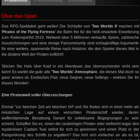
Produktinfos
Pressemeinung
Kommentare
Über das Spiel
Das RPG-Spektakel geht weiter! Die Schöpfer von '
Two Worlds II
' machen mit
'
Pirates of the Flying Fortress
' die Bahn frei für die heiß erwartete Erweiterung
zum Rollenspielhit 2010. Weltweit über 5 Millionen verkaufte Spiele, zahlreiche
Auszeichnungen und eine riesige Fancommunity sind schlagkräftige Argumente
für eine weitere, spannende Reise nach Antaloor, die den Spieler dieses Mal in
die düstere Welt der Piraten entführt!
Stürzen Sie Hals über Kopf in ein Abenteuer, das überraschender nicht sein
kann! Es wartet die gute alte
'Two Worlds'-Atmosphäre
, die dieses Mal doch so
ganz anders ist. Exotisches Flair, neue Gegner, neue Settings – erleben Sie Ihr
blaues Wunder!
Eine Piratenwelt voller Überraschungen
Einmal "zur falschen Zeit am falschen Ort" und Sie finden sich in einer mehr als
misslichen Lage auf einem verruchten Piratenschiff wieder, deren
waffenstarrende Besatzung Garant für unliebsame Begegnungen zu sein
scheint. Schaffen Sie es, einen der raubeinigen Piraten oder vielleicht sogar den
mysteriösen Captain Teal selbst für sich zu gewinnen und einen Platz in der
Rangordnung des Schiffs zu ergattern? Das hört sich einfacher an als es ist,