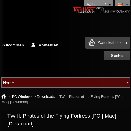
Währung : €
Warenkorb:
(Leer)
Willkommen
Anmelden
>
PC Windows
>
Downloads
>
TW II: Pirates of the Flying Fortress [PC |
Mac] [Download]
TW II: Pirates of the Flying Fortress [PC | Mac]
[Download]