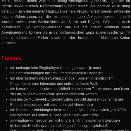
Mit Dutzenden neuen Waffen, erstmalig wirkungsbezogene Rüstungsteilen für
Pferde sowie frischen Kampftechniken steht zudem die perfekte Ausrüstung
bereit, um sich der eigenen Haut zu erwehren. Atmosphärisch sorgen zahlreiche
Ingame-Videosequenzen, die mit einem neuen Animationssystem erstellt
wurden, sowie neue Wettereffekte wie Sturm und Regen, dafür, dass auch
gestandene 'Two Worlds'-Veteranen voll auf ihre Kosten kommen! Ihren
Abenteuerdrang können Sie in der umfangreichen Einzelspielergeschichte mit
drei verschiedenen Enden sowie in vier brandneuen Multiplayer-Karten
ausleben.
Features
die umfangreiche Singleplayer-Kampagne wartet je nach
Spielentscheidungen mit drei unterschiedlichen Enden auf.
ein überraschend neues Setting zieht den Spieler mit exotischem
Piratenflair in eine lebendige und optisch brillante Welt.
die komplett neue Inselwelt erschließt einen neuen Teil Antaloors und kann
zu Fuß, mit dem Pferd sowie per Boot erforscht werden
das riesige Multilevel-Dungeon-System besticht durch ein dynamisches
Beleuchtungssystem mit besonders viel Atmosphäre
die Spielerentscheidungen bestimmen das Verhältnis zu wichtigen NPCs
und nehmen so Einfluss auf den Verlauf der Geschichte
aufwändige Filmsequenzen mit kinoreifen Animationen und Dialogen
treiben die Handlung voran und sorgen für Langzeitspielspaß