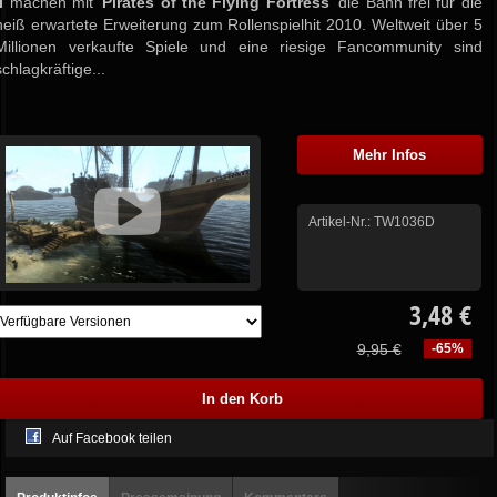
I
machen mit '
Pirates of the Flying Fortress
' die Bahn frei für die
heiß erwartete Erweiterung zum Rollenspielhit 2010. Weltweit über 5
Millionen verkaufte Spiele und eine riesige Fancommunity sind
schlagkräftige...
Mehr Infos
Artikel-Nr.:
TW1036D
3,48 €
9,95 €
-65%
Auf Facebook teilen