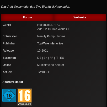
Das Add-On benötigt das Two Worlds II Hauptspiel.
Forum
Webseite
Genre
Rollenspiel, RPG
Add-On zu Two Worlds II
Entwickler
Reality Pump Studios
Publisher
TopWare Interactive
Release
10-2011
Sprachen
DE | EN | FR | IT | ES
Online
Multiplayer 8 Spieler
Art.-Nr.
TW1036D
Altersfreigabe: