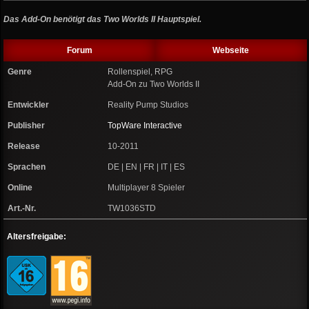
Das Add-On benötigt das Two Worlds II Hauptspiel.
Forum
Webseite
Genre
Rollenspiel, RPG
Add-On zu Two Worlds II
Entwickler
Reality Pump Studios
Publisher
TopWare Interactive
Release
10-2011
Sprachen
DE | EN | FR | IT | ES
Online
Multiplayer 8 Spieler
Art.-Nr.
TW1036STD
Altersfreigabe: