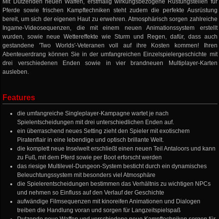
Mit Dutzenden neuen Waffen, erstmalig wirkungsbezogene Rüstungsteilen für
Pferde sowie frischen Kampftechniken steht zudem die perfekte Ausrüstung
bereit, um sich der eigenen Haut zu erwehren. Atmosphärisch sorgen zahlreiche
Ingame-Videosequenzen, die mit einem neuen Animationssystem erstellt
wurden, sowie neue Wettereffekte wie Sturm und Regen, dafür, dass auch
gestandene 'Two Worlds'-Veteranen voll auf ihre Kosten kommen! Ihren
Abenteuerdrang können Sie in der umfangreichen Einzelspielergeschichte mit
drei verschiedenen Enden sowie in vier brandneuen Multiplayer-Karten
ausleben.
Features
die umfangreiche Singleplayer-Kampagne wartet je nach
Spielentscheidungen mit drei unterschiedlichen Enden auf.
ein überraschend neues Setting zieht den Spieler mit exotischem
Piratenflair in eine lebendige und optisch brillante Welt.
die komplett neue Inselwelt erschließt einen neuen Teil Antaloors und kann
zu Fuß, mit dem Pferd sowie per Boot erforscht werden
das riesige Multilevel-Dungeon-System besticht durch ein dynamisches
Beleuchtungssystem mit besonders viel Atmosphäre
die Spielerentscheidungen bestimmen das Verhältnis zu wichtigen NPCs
und nehmen so Einfluss auf den Verlauf der Geschichte
aufwändige Filmsequenzen mit kinoreifen Animationen und Dialogen
treiben die Handlung voran und sorgen für Langzeitspielspaß