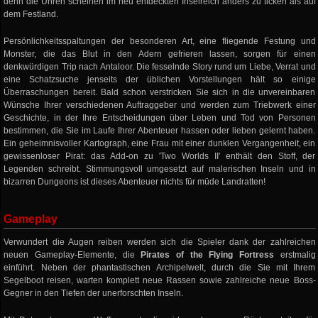
denn die Uhren scheinen im neu entdeckten Inselreich anders zu ticken als auf
dem Festland.
Persönlichkeitsspaltungen der besonderen Art, eine fliegende Festung und
Monster, die das Blut in den Adern gefrieren lassen, sorgen für einen
denkwürdigen Trip nach Antaloor. Die fesselnde Story rund um Liebe, Verrat und
eine Schatzsuche jenseits der üblichen Vorstellungen hält so einige
Überraschungen bereit. Bald schon verstricken Sie sich in die unvereinbaren
Wünsche Ihrer verschiedenen Auftraggeber und werden zum Triebwerk einer
Geschichte, in der Ihre Entscheidungen über Leben und Tod von Personen
bestimmen, die Sie im Laufe Ihrer Abenteuer hassen oder lieben gelernt haben.
Ein geheimnisvoller Kartograph, eine Frau mit einer dunklen Vergangenheit, ein
gewissenloser Pirat: das Add-on zu 'Two Worlds II' enthält den Stoff, der
Legenden schreibt. Stimmungsvoll umgesetzt auf malerischen Inseln und in
bizarren Dungeons ist dieses Abenteuer nichts für müde Landratten!
Gameplay
Verwundert die Augen reiben werden sich die Spieler dank der zahlreichen
neuen Gameplay-Elemente, die
Pirates of the Flying Fortress
erstmalig
einführt. Neben der phantastischen Archipelwelt, durch die Sie mit Ihrem
Segelboot reisen, warten komplett neue Rassen sowie zahlreiche neue Boss-
Gegner in den Tiefen der unerforschten Inseln.