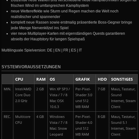
Dutzende neue Waffen und verschiedene neue Kampftechniken sorgen für
frischen Wind im umfangreichen Kampfsystem
neue Wettereffekte wie Sturm und Regen machen die Welt noch
realistischer und spannender
komplett neue Rassen sowie erstmalig präsentierte Boss-Gegner bringe
jede Menge Nervenkitzel ins Spiel
vier neue Multiplayer-Karten mit eigenständigen Quests garantieren
abseits der Hauptstory für langen Spielspaß
Multilinguale Spielversion: DE | EN | FR | ES | IT
SYSTEMVORAUSSETZUNGEN
CPU
RAM
OS
GRAFIK
HDD
SONSTIGES
MIN.
Intel/AMD
2 GB
Win XP SP3 /
Per-Pixel-
7 GB
Maus, Tastatur,
Core Duo
Vista / 7 / 8
Shader 3.0
Sound
2.0 GHz
Mac OSX
und 512
Internet, Steam
10.6.3
MB RAM
Client
REC.
Multicore
4 GB
Windows
Per-Pixel-
8 GB
Maus, Tastatur,
CPU
Vista / 7 / 8
Shader 4.0
Sound 5.1
Mac: Snow
und 512
Internet, Steam
Leopard
MB RAM
Client