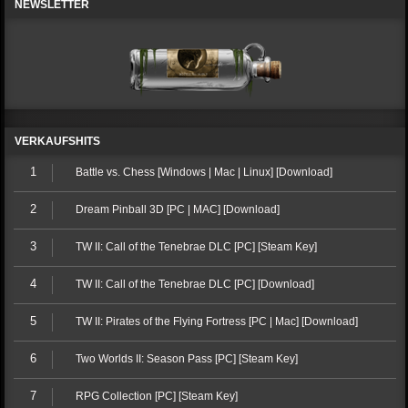
NEWSLETTER
VERKAUFSHITS
1
Battle vs. Chess [Windows | Mac | Linux] [Download]
2
Dream Pinball 3D [PC | MAC] [Download]
3
TW II: Call of the Tenebrae DLC [PC] [Steam Key]
4
TW II: Call of the Tenebrae DLC [PC] [Download]
5
TW II: Pirates of the Flying Fortress [PC | Mac] [Download]
6
Two Worlds II: Season Pass [PC] [Steam Key]
7
RPG Collection [PC] [Steam Key]