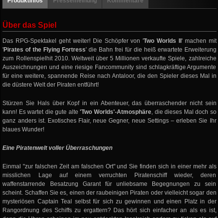
Produktinfos
Pressemeinung
Kommentare
Über das Spiel
Das RPG-Spektakel geht weiter! Die Schöpfer von '
Two Worlds II
' machen mit
'
Pirates of the Flying Fortress
' die Bahn frei für die heiß erwartete Erweiterung
zum Rollenspielhit 2010. Weltweit über 5 Millionen verkaufte Spiele, zahlreiche
Auszeichnungen und eine riesige Fancommunity sind schlagkräftige Argumente
für eine weitere, spannende Reise nach Antaloor, die den Spieler dieses Mal in
die düstere Welt der Piraten entführt!
Stürzen Sie Hals über Kopf in ein Abenteuer, das überraschender nicht sein
kann! Es wartet die gute alte
'Two Worlds'-Atmosphäre
, die dieses Mal doch so
ganz anders ist. Exotisches Flair, neue Gegner, neue Settings – erleben Sie Ihr
blaues Wunder!
Eine Piratenwelt voller Überraschungen
Einmal "zur falschen Zeit am falschen Ort" und Sie finden sich in einer mehr als
misslichen Lage auf einem verruchten Piratenschiff wieder, deren
waffenstarrende Besatzung Garant für unliebsame Begegnungen zu sein
scheint. Schaffen Sie es, einen der raubeinigen Piraten oder vielleicht sogar den
mysteriösen Captain Teal selbst für sich zu gewinnen und einen Platz in der
Rangordnung des Schiffs zu ergattern? Das hört sich einfacher an als es ist,