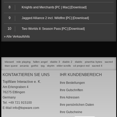
8
Knights and Merchants [PC | Mac] [Download]
9
Jagged Alliance 2 incl. Wildfire [PC] [Download]
10
Two Worlds II: Season Pass [PC] [Download]
» Alle Verkaufshits
blizzard
role playing
fallen angel
diablo 3
diablo 2
diablo
piranhia bytes
sacred
titan quest
arcania
gothic
rpg
skyrim
elder scrolls
cd project red
sacred 4
KONTAKTIEREN SIE UNS
IHR KUNDENBEREICH
TopWare Interactive e. K.
Ihre Bestellungen
Am Erlengraben 4
Ihre Gutschriften
76275 Ettlingen
Germany
Ihre Adressen
Tel. +49 721 915100
Ihre persönlichen Daten
E-Mail
info@topware.com
Ihre Gutscheine