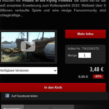
I
machen mit '
Pirates of the Flying Fortress
' die Bahn frei für die
heiß erwartete Erweiterung zum Rollenspielhit 2010. Weltweit über 5
Millionen verkaufte Spiele und eine riesige Fancommunity sind
schlagkräftige...
Mehr Infos
Artikel-Nr.:
TW1036STD
Menge:
3,48 €
9,95 €
-65%
Auf Facebook teilen