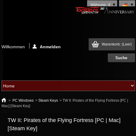
Währung : €
Warenkorb:
(Leer)
Willkommen
Anmelden
>
PC Windows
>
Steam Keys
>
TW II: Pirates of the Flying Fortress [PC |
Mac] [Steam Key]
TW II: Pirates of the Flying Fortress [PC | Mac]
[Steam Key]