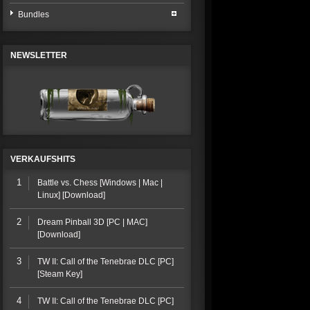
Bundles
NEWSLETTER
VERKAUFSHITS
1
Battle vs. Chess [Windows | Mac |
Linux] [Download]
2
Dream Pinball 3D [PC | MAC]
[Download]
3
TW II: Call of the Tenebrae DLC [PC]
[Steam Key]
4
TW II: Call of the Tenebrae DLC [PC]