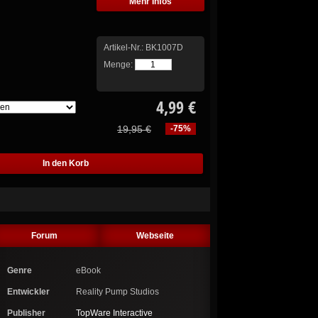
Mehr Infos
Artikel-Nr.:
BK1007D
Menge:
4,99 €
19,95 €
-75%
Forum
Webseite
Genre
eBook
Entwickler
Reality Pump Studios
Publisher
TopWare Interactive