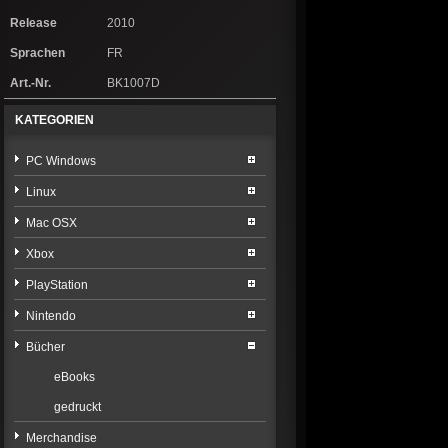
Release
2010
Sprachen
FR
Art.-Nr.
BK1007D
KATEGORIEN
PC Windows
Linux
Mac OSX
Xbox
PlayStation
Nintendo
Bücher
eBooks
gedruckt
Merchandise