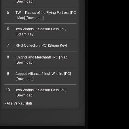
[Download]
5
TW II: Pirates of the Flying Fortress [PC
| Mac] [Download]
6
Two Worlds II: Season Pass [PC]
[Steam Key]
7
RPG Collection [PC] [Steam Key]
8
Knights and Merchants [PC | Mac]
[Download]
9
Jagged Alliance 2 incl. Wildfire [PC]
[Download]
10
Two Worlds II: Season Pass [PC]
[Download]
» Alle Verkaufshits