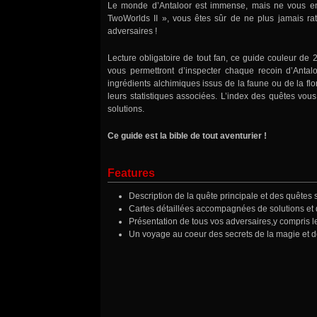
Le monde d’Antaloor est immense, mais ne vous en f
TwoWorlds II », vous êtes sûr de ne plus jamais ra
adversaires !
Lecture obligatoire de tout fan, ce guide couleur de 
vous permettront d’inspecter chaque recoin d’Antal
ingrédients alchimiques issus de la faune ou de la flor
leurs statistiques associées. L’index des quêtes vou
solutions.
Ce guide est la bible de tout aventurier !
Features
Description de la quête principale et des quêtes s
Cartes détaillées accompagnées de solutions et 
Présentation de tous vos adversaires,y compris le
Un voyage au coeur des secrets de la magie et d