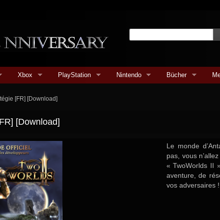
Xbox
PlayStation
Nintendo
Bücher
Me
atégie [FR] [Download]
[FR] [Download]
Le monde d’Anta
pas, vous n’allez
« TwoWorlds II »
aventure, de rés
vos adversaires !