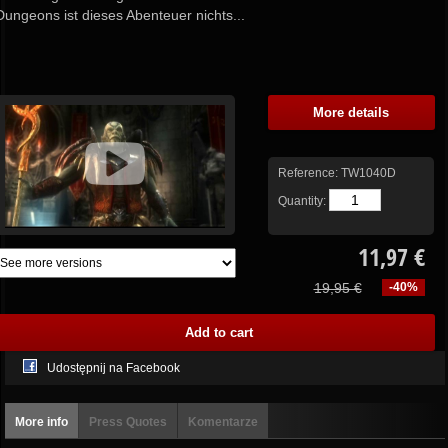
Dungeons ist dieses Abenteuer nichts...
More details
Reference:
TW1040D
Quantity:
11,97 €
19,95 €
-40%
Udostępnij na Facebook
More info
Press Quotes
Komentarze