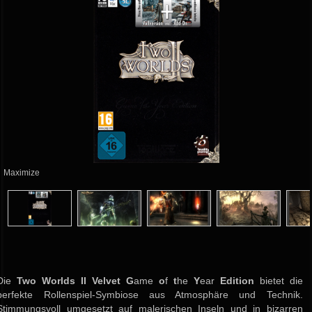
Maximize
Die
Two Worlds II Velvet G
ame
o
f
t
he
Y
ear
Edition
bietet die
perfekte Rollenspiel-Symbiose aus Atmosphäre und Technik.
Stimmungsvoll umgesetzt auf malerischen Inseln und in bizarren