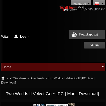
Waluta : €
Koszyk
(pusty)
Witaj
Login
>
PC Windows
>
Downloads
>
Two Worlds II Velvet GotY [PC | Mac]
[Download]
Two Worlds II Velvet GotY [PC | Mac] [Download]