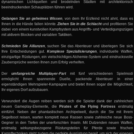
dynamischen Lichtquellen und brodelnden Städten mit architektonisch
beeindruckenden Schauplätzen führen wird.
Gelangen Sie an geheimes Wissen
, von dem Ihr Erzfeind nicht ahnt, dass es
Ihnen in die Hände fallen könnte.
Ziehen Sie in die Schlacht
und profitieren Sie
dabei von einem kunstvollen Kampfsystem aus Angriffs- und Verteidigungszügen
mit aktivem Blocken und variablen Taktiken.
Schmieden Sie Allianzen
, suchen Sie das Abenteuer und überlegen Sie sich
Ihre Entscheidungen gut.
Komplexe Spezialisierungen
, individuelle Waffen,
einzigartige Rüstungen, ein vielschichtiges Alchemie-System und eindrucksvolle
Zaubersprüche werden Ihnen zum Erfolg verhelfen.
Der
umfangreiche Multiplayer-Part
mit fünf verschiedenen Spielmodi
ermöglicht Ihnen spannende Duelle, packende Abenteuer in einer
eigenständigen Mehrspieler-Kampagne und bietet Ihnen sogar die Möglichkeit,
Ihr eigenes Dorf aufzubauen.
Verwundert die Augen reiben werden sich die Spieler dank der zahlreichen
neuen Gameplay-Elemente, die
Pirates of the Flying Fortress
erstmalig
einführt. Neben der phantastischen Archipelwelt, durch die Sie mit Ihrem
Segelboot reisen, warten komplett neue Rassen sowie zahlreiche neue Boss-
Gegner in den Tiefen der unerforschten Inseln. Mit Dutzenden neuen Waffen,
erstmalig wirkungsbezogene Rüstungsteilen für Pferde sowie frischen
Kampftechniken steht zudem die perfekte Ausrüstung bereit, um sich der eigenen