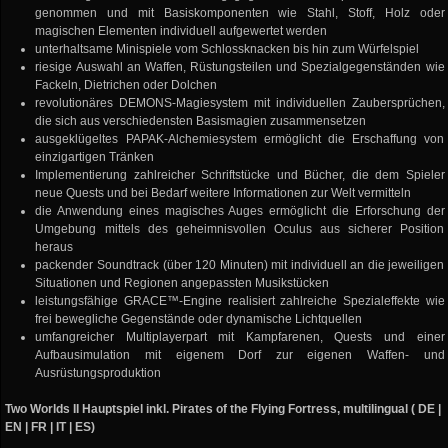
genommen und mit Basiskomponenten wie Stahl, Stoff, Holz oder
magischen Elementen individuell aufgewertet werden
unterhaltsame Minispiele vom Schlossknacken bis hin zum Würfelspiel
riesige Auswahl an Waffen, Rüstungsteilen und Spezialgegenständen wie
Fackeln, Dietrichen oder Dolchen
revolutionäres DEMONS-Magiesystem mit individuellen Zaubersprüchen,
die sich aus verschiedensten Basismagien zusammensetzen
ausgeklügeltes PAPAK-Alchemiesystem ermöglicht die Erschaffung von
einzigartigen Tränken
Implementierung zahlreicher Schriftstücke und Bücher, die dem Spieler
neue Quests und bei Bedarf weitere Informationen zur Welt vermitteln
die Anwendung eines magisches Auges ermöglicht die Erforschung der
Umgebung mittels des geheimnisvollen Oculus aus sicherer Position
heraus
packender Soundtrack (über 120 Minuten) mit individuell an die jeweiligen
Situationen und Regionen angepassten Musikstücken
leistungsfähige GRACE™-Engine realisiert zahlreiche Spezialeffekte wie
frei bewegliche Gegenstände oder dynamische Lichtquellen
umfangreicher Multiplayerpart mit Kampfarenen, Quests und einer
Aufbausimulation mit eigenem Dorf zur eigenen Waffen- und
Ausrüstungsproduktion
Two Worlds II Hauptspiel inkl. Pirates of the Flying Fortress, multilingual ( DE |
EN | FR | IT | ES)