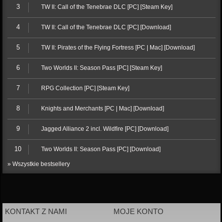
3
TW II: Call of the Tenebrae DLC [PC] [Steam Key]
4
TW II: Call of the Tenebrae DLC [PC] [Download]
5
TW II: Pirates of the Flying Fortress [PC | Mac] [Download]
6
Two Worlds II: Season Pass [PC] [Steam Key]
7
RPG Collection [PC] [Steam Key]
8
Knights and Merchants [PC | Mac] [Download]
9
Jagged Alliance 2 incl. Wildfire [PC] [Download]
10
Two Worlds II: Season Pass [PC] [Download]
» Wszystkie bestsellery
KONTAKT Z NAMI
MOJE KONTO