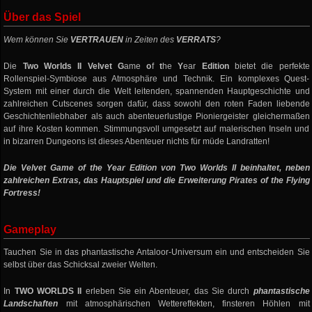
Über das Spiel
Wem können Sie
VERTRAUEN
in Zeiten des
VERRATS
?
Die
Two Worlds II Velvet G
ame
o
f
t
he
Y
ear
Edition
bietet die perfekte
Rollenspiel-Symbiose aus Atmosphäre und Technik. Ein komplexes Quest-
System mit einer durch die Welt leitenden, spannenden Hauptgeschichte und
zahlreichen Cutscenes sorgen dafür, dass sowohl den roten Faden liebende
Geschichtenliebhaber als auch abenteuerlustige Pioniergeister gleichermaßen
auf ihre Kosten kommen. Stimmungsvoll umgesetzt auf malerischen Inseln und
in bizarren Dungeons ist dieses Abenteuer nichts für müde Landratten!
Die Velvet Game of the Year Edition von Two Worlds II beinhaltet, neben
zahlreichen Extras, das Hauptspiel und die Erweiterung Pirates of the Flying
Fortress!
Gameplay
Tauchen Sie in das phantastische Antaloor-Universum ein und entscheiden Sie
selbst über das Schicksal zweier Welten.
In
TWO WORLDS II
erleben Sie ein Abenteuer, das Sie durch
phantastische
Landschaften
mit atmosphärischen Wettereffekten, finsteren Höhlen mit