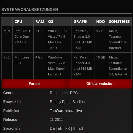
SYSTEMVORAUSSETZUNGEN
CPU
RAM
OS
GRAFIK
HDD
SONSTIGES
MIN.
Intel/AMD
2 GB
Win XP SP3 /
Per-Pixel-
9 GB
Maus,
Core Duo
Vista / 7 / 8
Shader 3.0
Tastatur
2.0 GHz
Mac OSX
und 512 MB
Soundkarte,
10.6.3
RAM
Internet
REC.
Multicore
4 GB
Windows
Per-Pixel-
10 GB
Maus,
CPU
Vista / 7 / 8
Shader 4.0
Tastatur
Mac: Snow
und 512 MB
Soundkarte
Leopard
RAM
5.1, Internet
Forum
Official website
Genre
Rollenspiel, RPG
Entwickler
Reality Pump Studios
Publisher
TopWare Interactive
Release
11-2011
Sprachen
DE | EN | FR | IT | ES