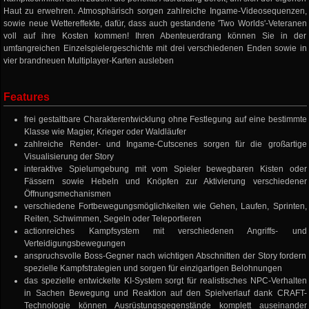
Haut zu erwehren. Atmosphärisch sorgen zahlreiche Ingame-Videosequenzen,
sowie neue Wettereffekte, dafür, dass auch gestandene 'Two Worlds'-Veteranen
voll auf ihre Kosten kommen! Ihren Abenteuerdrang können Sie in der
umfangreichen Einzelspielergeschichte mit drei verschiedenen Enden sowie in
vier brandneuen Multiplayer-Karten ausleben
Features
frei gestaltbare Charakterentwicklung ohne Festlegung auf eine bestimmte
Klasse wie Magier, Krieger oder Waldläufer
zahlreiche Render- und Ingame-Cutscenes sorgen für die großartige
Visualisierung der Story
interaktive Spielumgebung mit vom Spieler bewegbaren Kisten oder
Fässern sowie Hebeln und Knöpfen zur Aktivierung verschiedener
Öffnungsmechanismen
verschiedene Fortbewegungsmöglichkeiten wie Gehen, Laufen, Sprinten,
Reiten, Schwimmen, Segeln oder Teleportieren
actionreiches Kampfsystem mit verschiedenen Angriffs- und
Verteidigungsbewegungen
anspruchsvolle Boss-Gegner nach wichtigen Abschnitten der Story fordern
spezielle Kampfstrategien und sorgen für einzigartigen Belohnungen
das spezielle entwickelte KI-System sorgt für realistisches NPC-Verhalten
in Sachen Bewegung und Reaktion auf den Spielverlauf dank CRAFT-
Technologie können Ausrüstungsgegenstände komplett auseinander