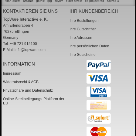
titan quest
arcania
gothic
rpg
skyrim
elder scrolls
cd project red
sacred 4
KONTAKTIEREN SIE UNS
IHR KUNDENBEREICH
TopWare Interactive e. K.
Ihre Bestellungen
Am Erlengraben 4
Ihre Gutschriften
76275 Ettlingen
Germany
Ihre Adressen
Tel. +49 721 915100
Ihre persönlichen Daten
E-Mail
info@topware.com
Ihre Gutscheine
INFORMATION
Impressum
Widerrufsrecht & AGB
Privatsphäre und Datenschutz
Online-Streitbeilegungs-Plattform der
EU