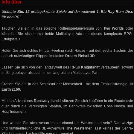
Info über
Ultimate Blu: 12 preisgekrünte Spiele auf der weltweit 1. Blu-Ray Rom Disc
für den PC!
Tauchen Sie ein in das epische Rollenspieluniversum von
Two Worlds
oder
kämpfen Sie sich durch beide Multiplayer Add-ons dieses komplexen RPG-
Erfolgstitels.
Holen Sie sich echtes Pinball-Feeling nach Hause - auf den sechs Tischen der
optisch aufwändigen Flippersimulation
Dream Pinball 3D
.
Lassen Sie sich von der Fantasywelt des RPGs
Knightshift
verzaubern, sowohl
im Singleplayer als auch im umfangreichen Multiplayer-Part.
Greifen Sie ein in das Schicksal der Menschheit - mit dem Echtzeitstrategie-Hit
Earth 2160
.
Mit den Adventures
Runaway I und II
stürzen Sie sich kopfüber in ein Roadmovie
quer durch die Vereinigten Staaten, im Bannkreis zwischen Cosa Nostra und
Hopi Indianern.
Und wollten Sie nicht schon immer einmal ein Westernheld sein? Das witzige
und familienfreundliche 3D-Adventure
The Westerner
lässt keines der Genre-
Klischees aus, Lachanfälle vorprogrammiert.