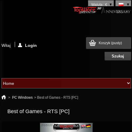
Waluta : €
Koszyk
(pusty)
Witaj
Login
>
PC Windows
>
Best of Games - RTS [PC]
Best of Games - RTS [PC]