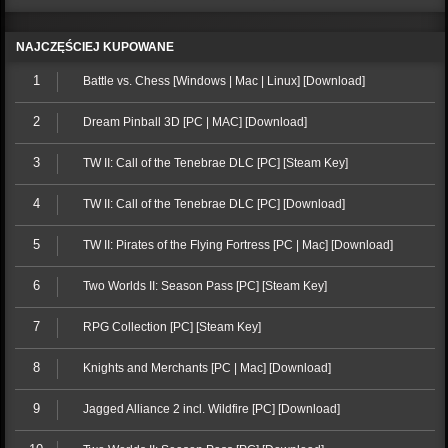
NAJCZĘŚCIEJ KUPOWANE
1
Battle vs. Chess [Windows | Mac | Linux] [Download]
2
Dream Pinball 3D [PC | MAC] [Download]
3
TW II: Call of the Tenebrae DLC [PC] [Steam Key]
4
TW II: Call of the Tenebrae DLC [PC] [Download]
5
TW II: Pirates of the Flying Fortress [PC | Mac] [Download]
6
Two Worlds II: Season Pass [PC] [Steam Key]
7
RPG Collection [PC] [Steam Key]
8
Knights and Merchants [PC | Mac] [Download]
9
Jagged Alliance 2 incl. Wildfire [PC] [Download]