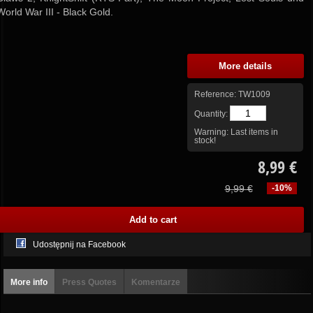
World War III - Black Gold.
More details
Reference:
TW1009
Quantity:
Warning: Last items in
stock!
8,99 €
9,99 €
-10%
Udostępnij na Facebook
More info
Press Quotes
Komentarze