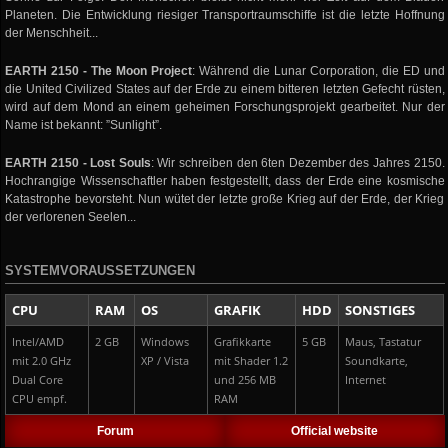
Planeten. Die Entwicklung riesiger Transportraumschiffe ist die letzte Hoffnung
der Menschheit...
EARTH 2150 - The Moon Project
: Während die Lunar Corporation, die ED und
die United Civilized States auf der Erde zu einem bitteren letzten Gefecht rüsten,
wird auf dem Mond an einem geheimen Forschungsprojekt gearbeitet. Nur der
Name ist bekannt: ”Sunlight”.
EARTH 2150 - Lost Souls
: Wir schreiben den 6ten Dezember des Jahres 2150.
Hochrangige Wissenschaftler haben festgestellt, dass der Erde eine kosmische
Katastrophe bevorsteht. Nun wütet der letzte große Krieg auf der Erde, der Krieg
der verlorenen Seelen...
SYSTEMVORAUSSETZUNGEN
CPU
RAM
OS
GRAFIK
HDD
SONSTIGES
Intel/AMD
2 GB
Windows
Grafikkarte
5 GB
Maus, Tastatur
mit 2.0 GHz
XP / Vista
mit Shader 1.2
Soundkarte,
Dual Core
und 256 MB
Internet
CPU empf.
RAM
Forum
Official website