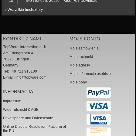
10
Two Worlds II: Season Pass [PC] [Download]
» Wszystkie bestsellery
KONTAKT Z NAMI
MOJE KONTO
TopWare Interactive e. K.
Moje zamówienia
Am Erlengraben 4
Moje rachunki
76275 Ettlingen
Germany
Moje adresy
Tel: +49 721 915100
Moje informacje osobiste
E-mail:
info@topware.com
Moje bony
INFORMACJA
Impressum
Widerrufsrecht & AGB
Privatsphäre und Datenschutz
Online Dispute Resolution Plattform of
the EU