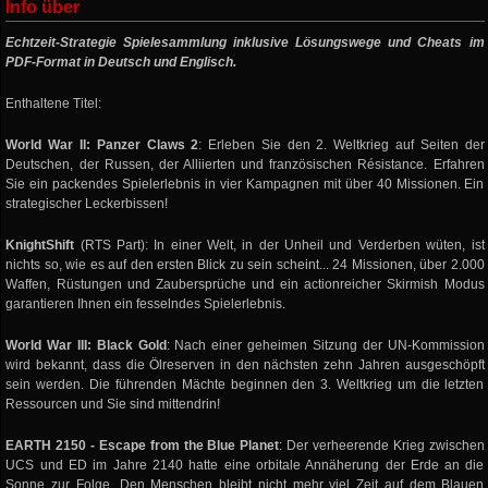
Info über
Echtzeit-Strategie Spielesammlung inklusive Lösungswege und Cheats im
PDF-Format in Deutsch und Englisch.
Enthaltene Titel:
World War II: Panzer Claws 2
: Erleben Sie den 2. Weltkrieg auf Seiten der
Deutschen, der Russen, der Alliierten und französischen Résistance. Erfahren
Sie ein packendes Spielerlebnis in vier Kampagnen mit über 40 Missionen. Ein
strategischer Leckerbissen!
KnightShift
(RTS Part): In einer Welt, in der Unheil und Verderben wüten, ist
nichts so, wie es auf den ersten Blick zu sein scheint... 24 Missionen, über 2.000
Waffen, Rüstungen und Zaubersprüche und ein actionreicher Skirmish Modus
garantieren Ihnen ein fesselndes Spielerlebnis.
World War III: Black Gold
: Nach einer geheimen Sitzung der UN-Kommission
wird bekannt, dass die Ölreserven in den nächsten zehn Jahren ausgeschöpft
sein werden. Die führenden Mächte beginnen den 3. Weltkrieg um die letzten
Ressourcen und Sie sind mittendrin!
EARTH 2150 - Escape from the Blue Planet
: Der verheerende Krieg zwischen
UCS und ED im Jahre 2140 hatte eine orbitale Annäherung der Erde an die
Sonne zur Folge. Den Menschen bleibt nicht mehr viel Zeit auf dem Blauen