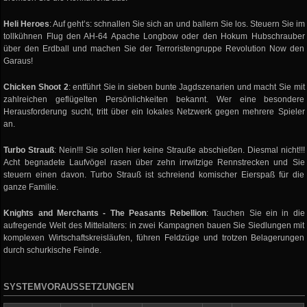
Heli Heroes
: Auf geht’s: schnallen Sie sich an und ballern Sie los. Steuern Sie im
tollkühnen Flug den AH-64 Apache Longbow oder den Hokum Hubschrauber
über den Erdball und machen Sie der Terroristengruppe Revolution Now den
Garaus!
Chicken Shoot 2
: entführt Sie in sieben bunte Jagdszenarien und macht Sie mit
zahlreichen geflügelten Persönlichkeiten bekannt. Wer eine besondere
Herausforderung sucht, tritt über ein lokales Netzwerk gegen mehrere Spieler
an.
Turbo Strauß
: Nein!!! Sie sollen hier keine Strauße abschießen. Diesmal nicht!!!
Acht begnadete Laufvögel rasen über zehn irrwitzige Rennstrecken und Sie
steuern einen davon. Turbo Strauß ist schreiend komischer Eierspaß für die
ganze Familie.
Knights and Merchants - The Peasants Rebellion
: Tauchen Sie ein in die
aufregende Welt des Mittelalters: in zwei Kampagnen bauen Sie Siedlungen mit
komplexen Wirtschaftskreisläufen, führen Feldzüge und trotzen Belagerungen
durch schurkische Feinde.
SYSTEMVORAUSSETZUNGEN