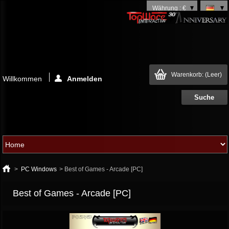
Währung : €
Warenkorb:
(Leer)
Willkommen
Anmelden
>
PC Windows
>
Best of Games - Arcade [PC]
Best of Games - Arcade [PC]