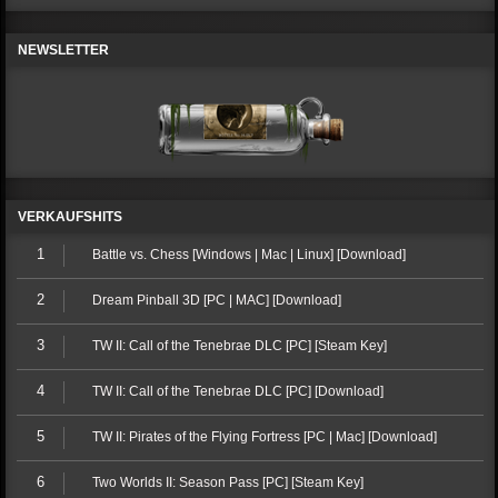
NEWSLETTER
VERKAUFSHITS
1
Battle vs. Chess [Windows | Mac | Linux] [Download]
2
Dream Pinball 3D [PC | MAC] [Download]
3
TW II: Call of the Tenebrae DLC [PC] [Steam Key]
4
TW II: Call of the Tenebrae DLC [PC] [Download]
5
TW II: Pirates of the Flying Fortress [PC | Mac] [Download]
6
Two Worlds II: Season Pass [PC] [Steam Key]