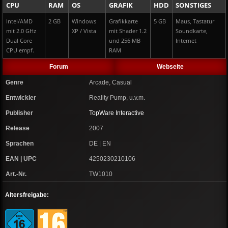
CPU
RAM
OS
GRAFIK
HDD
SONSTIGES
Intel/AMD
2 GB
Windows
Grafikkarte
5 GB
Maus, Tastatur
mit 2.0 GHz
XP / Vista
mit Shader 1.2
Soundkarte,
Dual Core
und 256 MB
Internet
CPU empf.
RAM
Forum
Webseite
Genre
Arcade, Casual
Entwickler
Reality Pump, u.v.m.
Publisher
TopWare Interactive
Release
2007
Sprachen
DE | EN
EAN | UPC
4250230210106
Art.-Nr.
TW1010
Altersfreigabe: