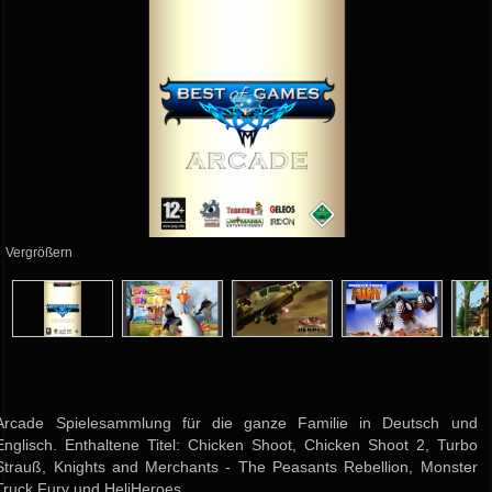
Vergrößern
Arcade Spielesammlung für die ganze Familie in Deutsch und
Englisch. Enthaltene Titel: Chicken Shoot, Chicken Shoot 2, Turbo
Strauß, Knights and Merchants - The Peasants Rebellion, Monster
Truck Fury und HeliHeroes.