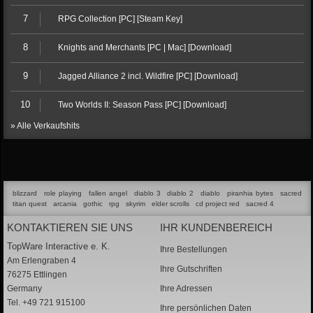
7
RPG Collection [PC] [Steam Key]
8
Knights and Merchants [PC | Mac] [Download]
9
Jagged Alliance 2 incl. Wildfire [PC] [Download]
10
Two Worlds II: Season Pass [PC] [Download]
» Alle Verkaufshits
blizzard
role playing
fallen angel
diablo 3
diablo 2
diablo
piranhia bytes
sacred
titan quest
arcania
gothic
rpg
skyrim
elder scrolls
cd project red
sacred 4
KONTAKTIEREN SIE UNS
IHR KUNDENBEREICH
TopWare Interactive e. K.
Ihre Bestellungen
Am Erlengraben 4
Ihre Gutschriften
76275 Ettlingen
Germany
Ihre Adressen
Tel. +49 721 915100
Ihre persönlichen Daten