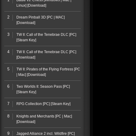
Battle vs. Chess [Windows | Mac |
Linux] [Download]
2
Dream Pinball 3D [PC | MAC]
[Download]
3
TW II: Call of the Tenebrae DLC [PC]
[Steam Key]
4
TW II: Call of the Tenebrae DLC [PC]
[Download]
5
TW II: Pirates of the Flying Fortress [PC
| Mac] [Download]
6
Two Worlds II: Season Pass [PC]
[Steam Key]
7
RPG Collection [PC] [Steam Key]
8
Knights and Merchants [PC | Mac]
[Download]
9
Jagged Alliance 2 incl. Wildfire [PC]