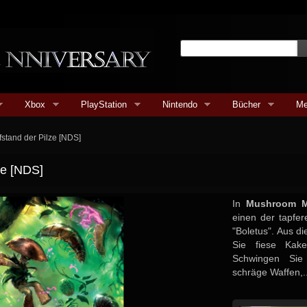
Xbox
PlayStation
Nintendo
Bücher
Me
stand der Pilze [NDS]
ze [NDS]
In
Mushroom M
einen der tapfe
"Boletus". Aus d
Sie fiese Kake
Schwingen Sie
schräge Waffen,..