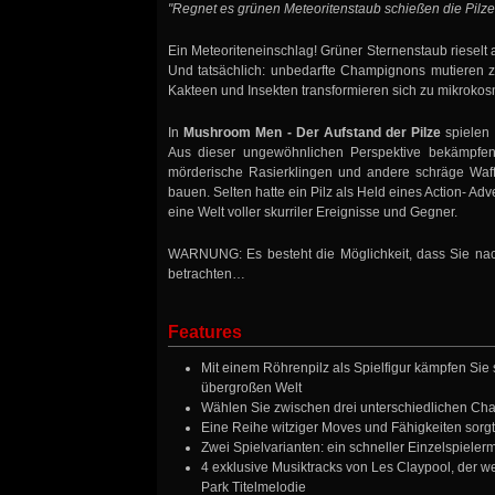
"Regnet es grünen Meteoritenstaub schießen die Pilze
Ein Meteoriteneinschlag! Grüner Sternenstaub riesel
Und tatsächlich: unbedarfte Champignons mutieren zu
Kakteen und Insekten transformieren sich zu mikrok
In
Mushroom Men - Der Aufstand der Pilze
spielen
Aus dieser ungewöhnlichen Perspektive bekämpfen
mörderische Rasierklingen und andere schräge Waf
bauen. Selten hatte ein Pilz als Held eines Action- Ad
eine Welt voller skurriler Ereignisse und Gegner.
WARNUNG: Es besteht die Möglichkeit, dass Sie n
betrachten…
Features
Mit einem Röhrenpilz als Spielfigur kämpfen Sie 
übergroßen Welt
Wählen Sie zwischen drei unterschiedlichen Ch
Eine Reihe witziger Moves und Fähigkeiten sorgt
Zwei Spielvarianten: ein schneller Einzelspieler
4 exklusive Musiktracks von Les Claypool, der
Park Titelmelodie