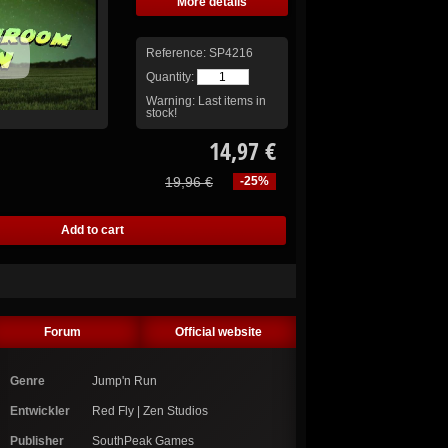
More details
Reference:
SP4216
Quantity:
Warning: Last items in
stock!
14,97 €
19,96 €
-25%
Forum
Official website
Genre
Jump'n Run
Entwickler
Red Fly | Zen Studios
Publisher
SouthPeak Games