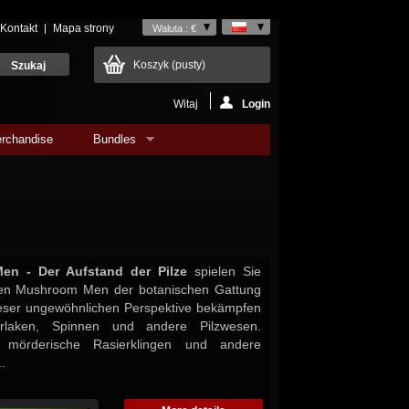
Kontakt
Mapa strony
Waluta : €
Koszyk
(pusty)
Witaj
Login
rchandise
Bundles
en - Der Aufstand der Pilze
spielen Sie
ren Mushroom Men der botanischen Gattung
ieser ungewöhnlichen Perspektive bekämpfen
rlaken, Spinnen und andere Pilzwesen.
 mörderische Rasierklingen und andere
.