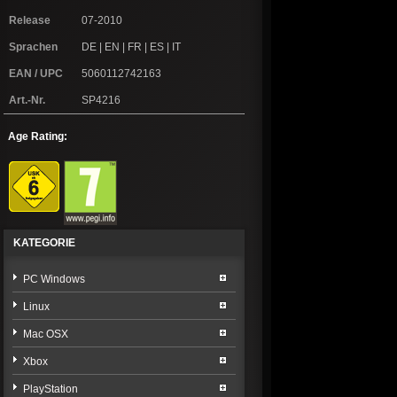
Release
07-2010
Sprachen
DE | EN | FR | ES | IT
EAN / UPC
5060112742163
Art.-Nr.
SP4216
Age Rating:
KATEGORIE
PC Windows
Linux
Mac OSX
Xbox
PlayStation