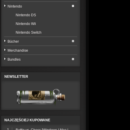
Nintendo
Nintendo DS
Nintendo Wii
Nintendo Switch
Bücher
Merchandise
Bundles
NEWSLETTER
NAJCZĘŚCIEJ KUPOWANE
1