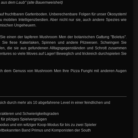
 aus dem Laub" (alte Bauernweisheit)
t auf fruchtbaren Gartenboden. Unberechenbare Folgen für unser Ökosystem!
 mobilen Intelligenzbestien. Aber nicht nur sie, auch andere Spezies wie
osmischen Ungeheuern.
 Sie einen der tapferen Mushroom Men der botanischen Gattung "Boletus".
 Sie fiese Kakerlaken, Spinnen und andere Pilzwesen. Schwingen Sie
fen, die sie aus gefundenen Alltagsgegenständen und Schrott zusammen
ventures so viele Moves auf Lager! Beweglich und trickreich durchspielen Sie
ach dem Genuss von Mushroom Men Ihre Pizza Funghi mit anderen Augen
sich durch mehr als 10 abgefahrene Level in einer feindlichen und
arakteren und Schwierigkeitsgraden
 für pilziges Spielvergnügen
modus und ein witziger Koop-Modus für bis zu zwei Spieler
 weltbekannten Band Primus und Komponisten der South