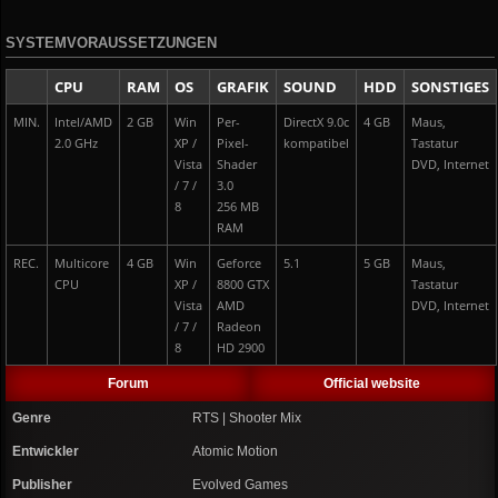
SYSTEMVORAUSSETZUNGEN
CPU
RAM
OS
GRAFIK
SOUND
HDD
SONSTIGES
MIN.
Intel/AMD
2 GB
Win
Per-
DirectX 9.0c
4 GB
Maus,
2.0 GHz
XP /
Pixel-
kompatibel
Tastatur
Vista
Shader
DVD, Internet
/ 7 /
3.0
8
256 MB
RAM
REC.
Multicore
4 GB
Win
Geforce
5.1
5 GB
Maus,
CPU
XP /
8800 GTX
Tastatur
Vista
AMD
DVD, Internet
/ 7 /
Radeon
8
HD 2900
Forum
Official website
Genre
RTS | Shooter Mix
Entwickler
Atomic Motion
Publisher
Evolved Games