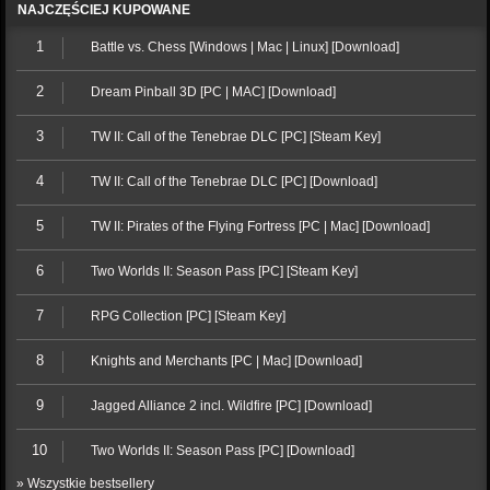
NAJCZĘŚCIEJ KUPOWANE
1
Battle vs. Chess [Windows | Mac | Linux] [Download]
2
Dream Pinball 3D [PC | MAC] [Download]
3
TW II: Call of the Tenebrae DLC [PC] [Steam Key]
4
TW II: Call of the Tenebrae DLC [PC] [Download]
5
TW II: Pirates of the Flying Fortress [PC | Mac] [Download]
6
Two Worlds II: Season Pass [PC] [Steam Key]
7
RPG Collection [PC] [Steam Key]
8
Knights and Merchants [PC | Mac] [Download]
9
Jagged Alliance 2 incl. Wildfire [PC] [Download]
10
Two Worlds II: Season Pass [PC] [Download]
» Wszystkie bestsellery