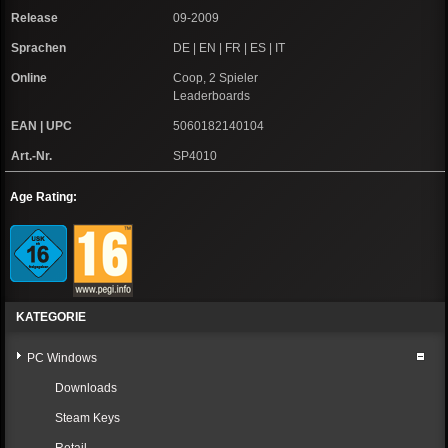
Release
09-2009
Sprachen
DE | EN | FR | ES | IT
Online
Coop, 2 Spieler
Leaderboards
EAN | UPC
5060182140104
Art.-Nr.
SP4010
Age Rating:
KATEGORIE
PC Windows
Downloads
Steam Keys