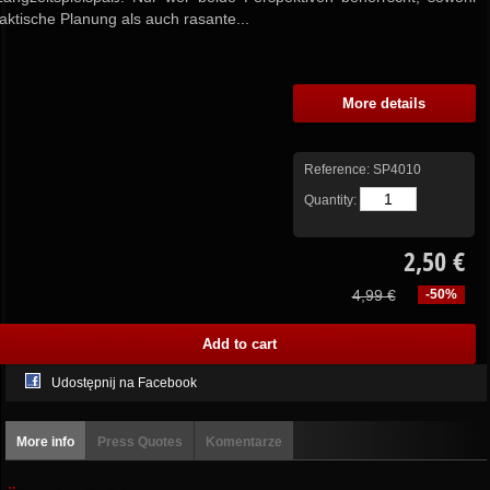
taktische Planung als auch rasante...
More details
Reference:
SP4010
Quantity:
2,50 €
4,99 €
-50%
Udostępnij na Facebook
More info
Press Quotes
Komentarze