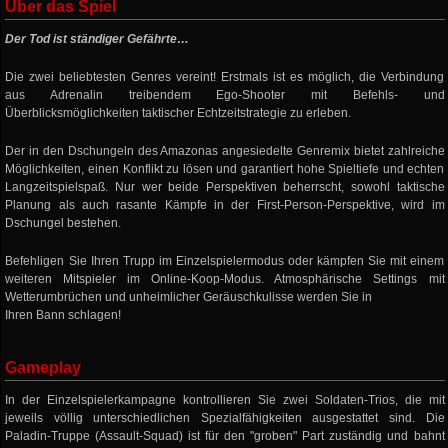
Über das Spiel
Der Tod ist ständiger Gefährte…
Die zwei beliebtesten Genres vereint! Erstmals ist es möglich, die Verbindung
aus Adrenalin treibendem Ego-Shooter mit Befehls- und
Überblicksmöglichkeiten taktischer Echtzeitstrategie zu erleben.
Der in den Dschungeln des Amazonas angesiedelte Genremix bietet zahlreiche
Möglichkeiten, einen Konflikt zu lösen und garantiert hohe Spieltiefe und echten
Langzeitspielspaß. Nur wer beide Perspektiven beherrscht, sowohl taktische
Planung als auch rasante Kämpfe in der First-Person-Perspektive, wird im
Dschungel bestehen.
Befehligen Sie Ihren Trupp im Einzelspielermodus oder kämpfen Sie mit einem
weiteren Mitspieler im Online-Koop-Modus. Atmosphärische Settings mit
Wetterumbrüchen und unheimlicher Geräuschkulisse werden Sie in
Ihren Bann schlagen!
Gameplay
In der Einzelspielerkampagne kontrollieren Sie zwei Soldaten-Trios, die mit
jeweils völlig unterschiedlichen Spezialfähigkeiten ausgestattet sind. Die
Paladin-Truppe (Assault-Squad) ist für den "groben" Part zuständig und bahnt