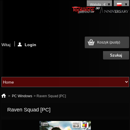
Waluta : €
Koszyk
(pusty)
Witaj
Login
>
PC Windows
>
Raven Squad [PC]
Raven Squad [PC]