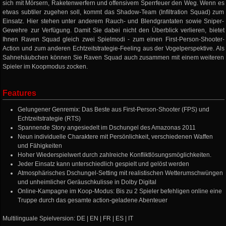
sich mit Mörsern, Raketenwerfern und offensivem Sperrfeuer den Weg. Wenn es
etwas subtiler zugehen soll, kommt das Shadow-Team (Infiltration Squad) zum
Einsatz. Hier stehen unter anderem Rauch- und Blendgrantaten sowie Sniper-
Gewehre zur Verfügung. Damit Sie dabei nicht den Überblick verlieren, bietet
Ihnen Raven Squad gleich zwei Spielmodi - zum einen First-Person-Shooter-
Action und zum anderen Echtzeitstrategie-Feeling aus der Vogelperspektive. Als
Sahnehäubchen können Sie Raven Squad auch zusammen mit einem weiteren
Spieler im Koopmodus zocken.
Features
Gelungener Genremix: Das Beste aus First-Person-Shooter (FPS) und
Echtzeitstrategie (RTS)
Spannende Story angesiedelt im Dschungel des Amazonas 2011
Neun individuelle Charaktere mit Persönlichkeit, verschiedenen Waffen
und Fähigkeiten
Hoher Wiederspielwert durch zahlreiche Konfliktlösungsmöglichkeiten.
Jeder Einsatz kann unterschiedlich gespielt und gelöst werden
Atmosphärisches Dschungel-Setting mit realistischen Wetterumschwüngen
und unheimlicher Geräuschkulisse in Dolby Digital
Online-Kampagne im Koop-Modus: Bis zu 2 Spieler befehligen online eine
Truppe durch das gesamte action-geladene Abenteuer
Multilinguale Spielversion: DE | EN | FR | ES | IT