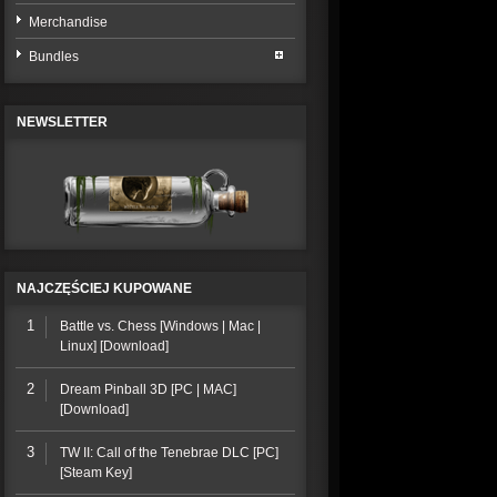
Merchandise
Bundles
NEWSLETTER
NAJCZĘŚCIEJ KUPOWANE
1
Battle vs. Chess [Windows | Mac |
Linux] [Download]
2
Dream Pinball 3D [PC | MAC]
[Download]
3
TW II: Call of the Tenebrae DLC [PC]
[Steam Key]