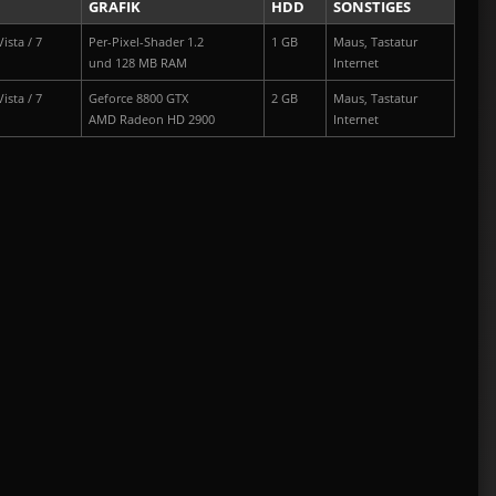
GRAFIK
HDD
SONSTIGES
ista / 7
Per-Pixel-Shader 1.2
1 GB
Maus, Tastatur
und 128 MB RAM
Internet
ista / 7
Geforce 8800 GTX
2 GB
Maus, Tastatur
AMD Radeon HD 2900
Internet