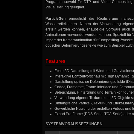
Programm sowohl für DTP und Video-Compositing un
Visualisierung geeignet.
ParticleGen
ermöglicht die Realisierung nahez
Wasserreflektionen. Neben der Verwendung eigener
erstellt werden können, erlaubt die Software auch 
Animationen verwendet werden können. Speziell für "
Import der Kameraanimation für Compositing Zwecke. E
optischer Deformierungseffekte wie zum Beispiel Luft
Features
Echte 3D-Darstellung mit Wind- und Gravitations
Interaktive Echtzeitvorschau mit High Dynamic 
Darstellung optischer Deformierungseffekte (Di
Codec, Framerate, Frame-Interlace und Farbraum
Beleuchtung, Hintergrund und Terrain konfigurie
Verwendung eigener Texturen und 3D-Objekte so
Umfangreiche Partikel-, Textur- und Effekt-Librar
Gewerbliche Nutzung der erstellten Videos und B
Export Pro Frame (DDS-Serie, TGA-Serie) oder al
SYSTEMVORAUSSETZUNGEN