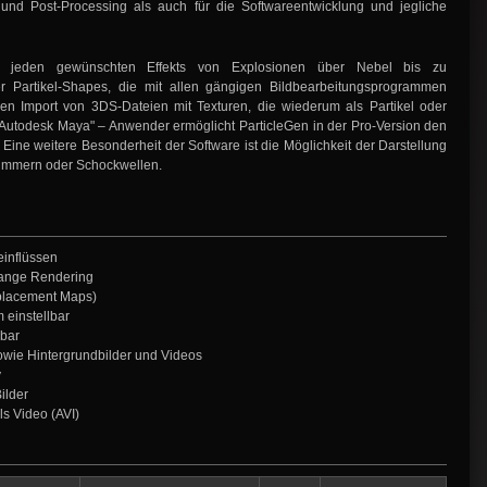
d Post-Processing als auch für die Softwareentwicklung und jegliche
u jeden gewünschten Effekts von Explosionen über Nebel bis zu
 Partikel-Shapes, die mit allen gängigen Bildbearbeitungsprogrammen
den Import von 3DS-Dateien mit Texturen, die wiederum als Partikel oder
Autodesk Maya" – Anwender ermöglicht ParticleGen in der Pro-Version den
ine weitere Besonderheit der Software ist die Möglichkeit der Darstellung
flimmern oder Schockwellen.
einflüssen
Range Rendering
splacement Maps)
 einstellbar
rbar
wie Hintergrundbilder und Videos
y
ilder
s Video (AVI)