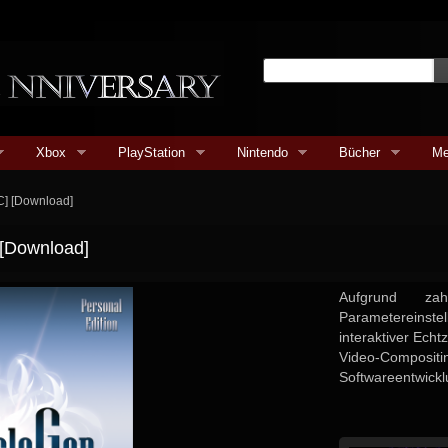
Xbox
PlayStation
Nintendo
Bücher
Me
C] [Download]
 [Download]
Aufgrund zah
Parameterein
interaktiver Echt
Video-Composit
Softwareentwicklu