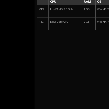
CPU
RAM
OS
MIN.
Intel/AMD 2.0 GHz
1 GB
Win XP / V
REC.
Dual Core CPU
2 GB
Win XP / V