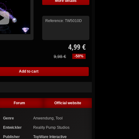
More details
Reference:
TW5010D
4,99 €
9,98 €
-50%
Forum
Official website
Genre
Anwendung, Tool
Entwickler
Reality Pump Studios
Publisher
TopWare Interactive