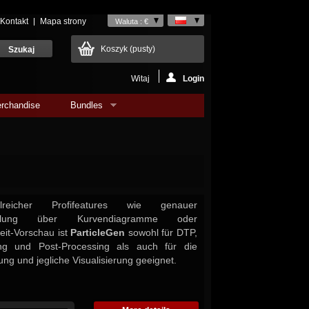
Kontakt
Mapa strony
Waluta : €
Koszyk
(pusty)
Witaj
Login
rchandise
Bundles
lreicher Profifeatures wie genauer
stellung über Kurvendiagramme oder
zeit-Vorschau ist
ParticleGen
sowohl für DTP,
ing und Post-Processing als auch für die
ng und jegliche Visualisierung geeignet.