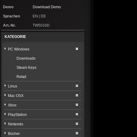
Demo
Download Demo
Sprachen
EN | DE
Art.-Nr.
TW5010D
KATEGORIE
PC Windows
Downloads
Steam Keys
Retail
Linux
Mac OSX
Xbox
PlayStation
Nintendo
Bücher