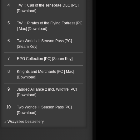
4
TW II: Call of the Tenebrae DLC [PC]
[Download]
5
TW II: Pirates of the Flying Fortress [PC
| Mac] [Download]
6
Two Worlds II: Season Pass [PC]
[Steam Key]
7
RPG Collection [PC] [Steam Key]
8
Knights and Merchants [PC | Mac]
[Download]
9
Jagged Alliance 2 incl. Wildfire [PC]
[Download]
10
Two Worlds II: Season Pass [PC]
[Download]
» Wszystkie bestsellery