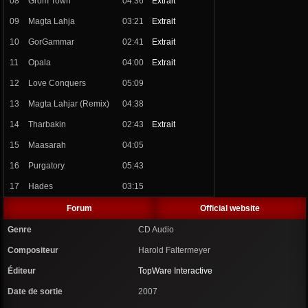
08
Grom Town
04:36
Extrait
09
Magta Lahja
03:21
Extrait
10
GorGammar
02:41
Extrait
11
Opala
04:00
Extrait
12
Love Conquers
05:09
13
Magta Lahjar (Remix)
04:38
14
Tharbakin
02:43
Extrait
15
Maasarah
04:05
16
Purgatory
05:43
17
Hades
03:15
Forum
Official website
Genre
CD Audio
Compositeur
Harold Faltermeyer
Éditeur
TopWare Interactive
Date de sortie
2007