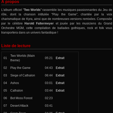
À propos
L'album officiel "
Two Worlds
" rassemble les musiques passionnantes du Jeu de
rôle, dont la chanson intitulée "Play the Game", chantée par la voix
charismatique de Kyra, ainsi que de nombreuses versions remixées. Composée
par le célèbre
Harold Faltermeyer
et jouée par les musiciens du Grand
Orchestre MGM, cette compilation de ballades gothiques, rock et folk vous
transportera dans un univers fantastique !
Liste de lecture
Two Worlds (Main
01
05:21
Extrait
theme)
02
Play the Game
04:43
Extrait
03
Siege of Cathalon
06:44
Extrait
04
Ashos
03:01
Extrait
05
Cathalon
03:44
Extrait
06
Bot Moss Forest
02:23
07
Desert Attack
03:41