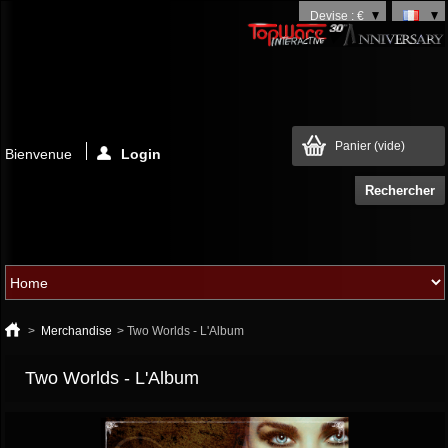
Devise : €
Panier
(vide)
Bienvenue
Login
>
Merchandise
>
Two Worlds - L'Album
Two Worlds - L'Album