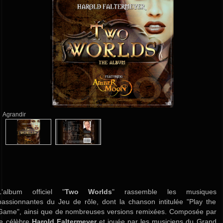
Agrandir
L'album officiel "
Two Worlds
" rassemble les musiques
passionnantes du Jeu de rôle, dont la chanson intitulée "Play the
Game", ainsi que de nombreuses versions remixées. Composée par
le célèbre
Harold Faltermeyer
et jouée par les musiciens du Grand