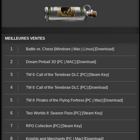
MEILLEURES VENTES
1
Battle vs. Chess [Windows | Mac | Linux] [Download]
2
Dream Pinball 3D [PC | MAC] [Download]
3
TW II: Call of the Tenebrae DLC [PC] [Steam Key]
4
TW II: Call of the Tenebrae DLC [PC] [Download]
5
TW II: Pirates of the Flying Fortress [PC | Mac] [Download]
6
Two Worlds II: Season Pass [PC] [Steam Key]
7
RPG Collection [PC] [Steam Key]
8
Knights and Merchants [PC | Mac] [Download]