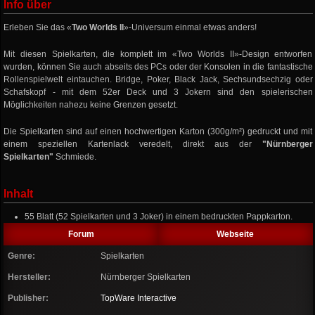
Info über
Erleben Sie das «
Two Worlds II
»-Universum einmal etwas anders!
Mit diesen Spielkarten, die komplett im «Two Worlds II»-Design entworfen
wurden, können Sie auch abseits des PCs oder der Konsolen in die fantastische
Rollenspielwelt eintauchen. Bridge, Poker, Black Jack, Sechsundsechzig oder
Schafskopf - mit dem 52er Deck und 3 Jokern sind den spielerischen
Möglichkeiten nahezu keine Grenzen gesetzt.
Die Spielkarten sind auf einen hochwertigen Karton (300g/m²) gedruckt und mit
einem speziellen Kartenlack veredelt, direkt aus der
"Nürnberger
Spielkarten"
Schmiede.
Inhalt
55 Blatt (52 Spielkarten und 3 Joker) in einem bedruckten Pappkarton.
Forum
Webseite
Genre:
Spielkarten
Hersteller:
Nürnberger Spielkarten
Publisher:
TopWare Interactive