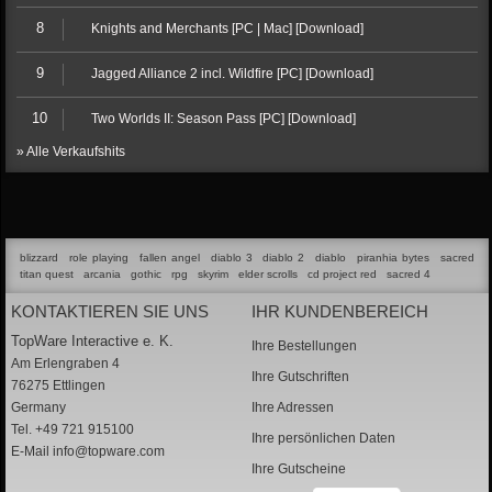
8
Knights and Merchants [PC | Mac] [Download]
9
Jagged Alliance 2 incl. Wildfire [PC] [Download]
10
Two Worlds II: Season Pass [PC] [Download]
» Alle Verkaufshits
blizzard
role playing
fallen angel
diablo 3
diablo 2
diablo
piranhia bytes
sacred
titan quest
arcania
gothic
rpg
skyrim
elder scrolls
cd project red
sacred 4
KONTAKTIEREN SIE UNS
IHR KUNDENBEREICH
TopWare Interactive e. K.
Ihre Bestellungen
Am Erlengraben 4
Ihre Gutschriften
76275 Ettlingen
Germany
Ihre Adressen
Tel. +49 721 915100
Ihre persönlichen Daten
E-Mail
info@topware.com
Ihre Gutscheine