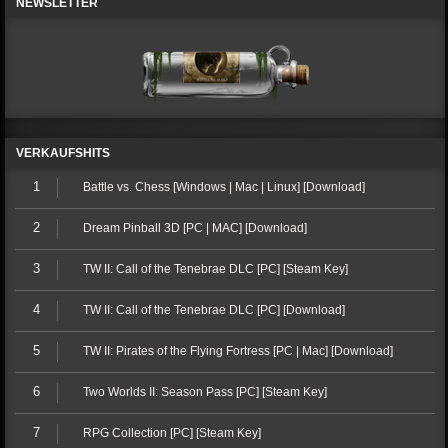
NEWSLETTER
VERKAUFSHITS
1
Battle vs. Chess [Windows | Mac | Linux] [Download]
2
Dream Pinball 3D [PC | MAC] [Download]
3
TW II: Call of the Tenebrae DLC [PC] [Steam Key]
4
TW II: Call of the Tenebrae DLC [PC] [Download]
5
TW II: Pirates of the Flying Fortress [PC | Mac] [Download]
6
Two Worlds II: Season Pass [PC] [Steam Key]
7
RPG Collection [PC] [Steam Key]