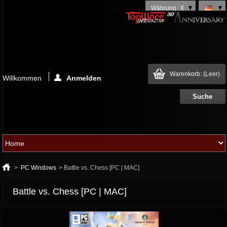
Währung : €
Warenkorb:
(Leer)
Willkommen
Anmelden
>
PC Windows
>
Battle vs. Chess [PC | MAC]
Battle vs. Chess [PC | MAC]