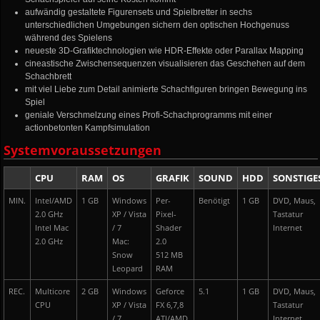
aufwändig gestaltete Figurensets und Spielbretter in sechs
unterschiedlichen Umgebungen sichern den optischen Hochgenuss
während des Spielens
neueste 3D-Grafiktechnologien wie HDR-Effekte oder Parallax Mapping
cineastische Zwischensequenzen visualisieren das Geschehen auf dem
Schachbrett
mit viel Liebe zum Detail animierte Schachfiguren bringen Bewegung ins
Spiel
geniale Verschmelzung eines Profi-Schachprogramms mit einer
actionbetonten Kampfsimulation
Systemvoraussetzungen
CPU
RAM
OS
GRAFIK
SOUND
HDD
SONSTIGE
MIN.
Intel/AMD
1 GB
Windows
Per-
Benötigt
1 GB
DVD, Maus,
2.0 GHz
XP / Vista
Pixel-
Tastatur
Intel Mac
/ 7
Shader
Internet
2.0 GHz
Mac:
2.0
Snow
512 MB
Leopard
RAM
REC.
Multicore
2 GB
Windows
Geforce
5.1
1 GB
DVD, Maus,
CPU
XP / Vista
FX 6,7,8
Tastatur
/ 7
ATI/AMD
Internet