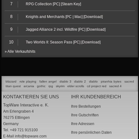
7
RPG Collection [PC] [Steam Key]
8
Knights and Merchants [PC | Mac] [Download]
9
Jagged Alliance 2 incl. Wildfire [PC] [Download]
10
Two Worlds II: Season Pass [PC] [Download]
» Alle Verkaufshits
blizzard
role playing
fallen angel
diablo 3
diablo 2
diablo
piranhia bytes
sacred
titan quest
arcania
gothic
rpg
skyrim
elder scrolls
cd project red
sacred 4
KONTAKTIEREN SIE UNS
IHR KUNDENBEREICH
TopWare Interactive e. K.
Ihre Bestellungen
Am Erlengraben 4
Ihre Gutschriften
76275 Ettlingen
Germany
Ihre Adressen
Tel. +49 721 915100
Ihre persönlichen Daten
E-Mail
info@topware.com