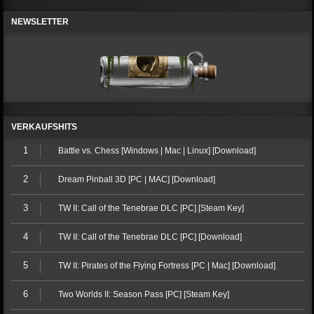
NEWSLETTER
VERKAUFSHITS
1
Battle vs. Chess [Windows | Mac | Linux] [Download]
2
Dream Pinball 3D [PC | MAC] [Download]
3
TW II: Call of the Tenebrae DLC [PC] [Steam Key]
4
TW II: Call of the Tenebrae DLC [PC] [Download]
5
TW II: Pirates of the Flying Fortress [PC | Mac] [Download]
6
Two Worlds II: Season Pass [PC] [Steam Key]