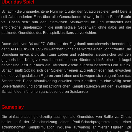
Über das Spiel
Schach - die unangefochtene Nummer 1 unter den Strategiespielen zieht bereits
seit Jahrhunderten Fans über alle Generationen hinweg in ihren Bann!
Battle
vs. Chess
setzt nun den interaktiven Staubwedel an und verfrachtet das
erfolgreiche Spielprinzip in die multimediale Gegenwart, ohne dabei auf die
packende Grundidee des Brettspielklassikers zu verzichten.
Dame zieht von B4 auf E7. Während der Zug damit normalerweise beendet ist,
geht
BATTLE VS. CHESS
im wahrsten Sinne des Wortes einen Schritt weiter. Die
Damefigur erwacht plötzlich zum Leben und schlendert siegessicher auf den
gegnerischen König zu. Aus ihren erhobenen Händen schießt eine Lichtkugel
hervor und lässt nur noch ein Häufchen Asche auf dem besetzten Feld zurück.
Schach matt! Sobald sich der Spieler für einen Zug entschieden hat, erwachen
die liebevoll gestalteten Figuren zum Leben und bewegen sich elegant über das
Schachbrett. Diese Visualisierung erweitert den Klassiker um eine völlig neue
Spielerfahrung und sorgt mit actionreichen Kampfsequenzen auf den jeweiligen
Schachfeldern für einen ganz besonderen Spielanreiz
Gameplay
Die einfache aber gleichzeitig auch geniale Grundidee von Battle vs. Chess
basiert auf der Verschmelzung eines Profi-Schachprogramms mit einer
actionbetonten Kampfsimulation inklusive aufwändig animierter Figuren. Zu