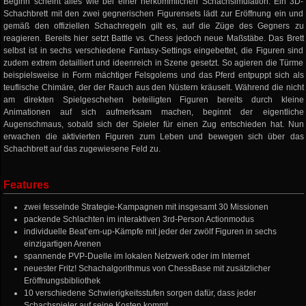
Beginn scheint alles wie bei einer herkömmlichen Schachsimulation: Ein 3D-
Schachbrett mit den zwei gegnerischen Figurensets lädt zur Eröffnung ein und
gemäß den offiziellen Schachregeln gilt es, auf die Züge des Gegners zu
reagieren. Bereits hier setzt Battle vs. Chess jedoch neue Maßstäbe. Das Brett
selbst ist in sechs verschiedene Fantasy-Settings eingebettet, die Figuren sind
zudem extrem detailliert und ideenreich in Szene gesetzt. So agieren die Türme
beispielsweise in Form mächtiger Felsgolems und das Pferd entpuppt sich als
teuflische Chimäre, der der Rauch aus den Nüstern kräuselt. Während die nicht
am direkten Spielgeschehen beteiligten Figuren bereits durch kleine
Animationen auf sich aufmerksam machen, beginnt der eigentliche
Augenschmaus, sobald sich der Spieler für einen Zug entschieden hat. Nun
erwachen die aktivierten Figuren zum Leben und bewegen sich über das
Schachbrett auf das zugewiesene Feld zu.
Features
zwei fesselnde Strategie-Kampagnen mit insgesamt 30 Missionen
packende Schlachten im interaktiven 3rd-Person Actionmodus
individuelle Beat’em-up-Kämpfe mit jeder der zwölf Figuren in sechs
einzigartigen Arenen
spannende PVP-Duelle im lokalen Netzwerk oder im Internet
neuester Fritz! Schachalgorithmus von ChessBase mit zusätzlicher
Eröffnungsbibliothek
10 verschiedene Schwierigkeitsstufen sorgen dafür, dass jeder
Schachspieler auf seine Kosten kommt