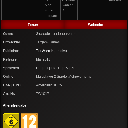
Mac:
Radeon
Snow
X
Leopard
Forum
Webseite
Genre
Strategie, rundenbasierend
Entwickler
Targem Games
Publisher
TopWare Interactive
Release
Mai 2011
Sprachen
DE | EN | FR | IT | ES | PL
Online
Multiplayer 2 Spieler, Achievements
EAN | UPC
4250230210175
Art.-Nr.
TW1017
Altersfreigabe: