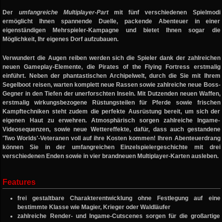
Der
umfangreiche Multiplayer-Part
mit fünf verschiedenen Spielmodi
ermöglicht Ihnen spannende Duelle, packende Abenteuer in einer
eigenständigen Mehrspieler-Kampagne und bietet Ihnen sogar die
Möglichkeit, Ihr eigenes Dorf aufzubauen.
Verwundert die Augen reiben werden sich die Spieler dank der zahlreichen
neuen Gameplay-Elemente, die
Pirates of the Flying Fortress
erstmalig
einführt. Neben der phantastischen Archipelwelt, durch die Sie mit Ihrem
Segelboot reisen, warten komplett neue Rassen sowie zahlreiche neue Boss-
Gegner in den Tiefen der unerforschten Inseln. Mit Dutzenden neuen Waffen,
erstmalig wirkungsbezogene Rüstungsteilen für Pferde sowie frischen
Kampftechniken steht zudem die perfekte Ausrüstung bereit, um sich der
eigenen Haut zu erwehren. Atmosphärisch sorgen zahlreiche Ingame-
Videosequenzen, sowie neue Wettereffekte, dafür, dass auch gestandene
'Two Worlds'-Veteranen voll auf ihre Kosten kommen! Ihren Abenteuerdrang
können Sie in der umfangreichen Einzelspielergeschichte mit drei
verschiedenen Enden sowie in vier brandneuen Multiplayer-Karten ausleben.
Features
frei gestaltbare Charakterentwicklung ohne Festlegung auf eine
bestimmte Klasse wie Magier, Krieger oder Waldläufer
zahlreiche Render- und Ingame-Cutscenes sorgen für die großartige