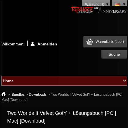
Währung : €
Warenkorb:
(Leer)
Willkommen
Anmelden
>
Bundles
>
Downloads
>
Two Worlds II Velvet GotY + Lösungsbuch [PC |
Mac] [Download]
Two Worlds II Velvet GotY + Lösungsbuch [PC |
Mac] [Download]