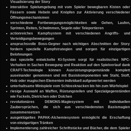
Visualisierung der Story
interaktive Spielumgebung mit vom Spieler bewegbaren Kisten oder
Fässern sowie Hebeln und Knöpfen zur Aktivierung verschiedener
Öffnungsmechanismen
verschiedene Fortbewegungsmöglichkeiten wie Gehen, Laufen,
Sprinten, Reiten, Schwimmen, Segeln oder Teleportieren
actionreiches Kampfsystem mit verschiedenen Angriffs- und
Verteidigungsbewegungen
anspruchsvolle Boss-Gegner nach wichtigen Abschnitten der Story
fordern spezielle Kampfstrategien und sorgen für einzigartigen
Belohnungen
das spezielle entwickelte KI-System sorgt für realistisches NPC-
Verhalten in Sachen Bewegung und Reaktion auf den Spielverlauf dank
CRAFT-Technologie können Ausrüstungsgegenstände komplett
auseinander genommen und mit Basiskomponenten wie Stahl, Stoff,
Holz oder magischen Elementen individuell aufgewertet werden
unterhaltsame Minispiele vom Schlossknacken bis hin zum Würfelspiel
riesige Auswahl an Waffen, Rüstungsteilen und Spezialgegenständen
wie Fackeln, Dietrichen oder Dolchen
revolutionäres DEMONS-Magiesystem mit individuellen
Zaubersprüchen, die sich aus verschiedensten Basismagien
zusammensetzen
ausgeklügeltes PAPAK-Alchemiesystem ermöglicht die Erschaffung
von einzigartigen Tränken
Implementierung zahlreicher Schriftstücke und Bücher, die dem Spieler