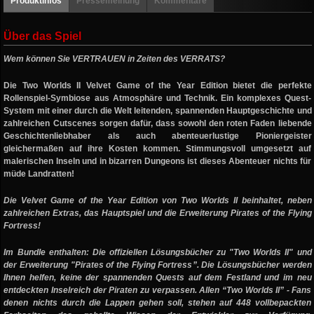
Produktinfos
Pressemeinung
Kommentare
Über das Spiel
Wem können Sie
VERTRAUEN
in Zeiten des
VERRATS
?
Die
Two Worlds II Velvet G
ame
o
f
t
he
Y
ear
Edition
bietet die perfekte
Rollenspiel-Symbiose aus Atmosphäre und Technik. Ein komplexes Quest-
System mit einer durch die Welt leitenden, spannenden Hauptgeschichte und
zahlreichen Cutscenes sorgen dafür, dass sowohl den roten Faden liebende
Geschichtenliebhaber als auch abenteuerlustige Pioniergeister
gleichermaßen auf ihre Kosten kommen. Stimmungsvoll umgesetzt auf
malerischen Inseln und in bizarren Dungeons ist dieses Abenteuer nichts für
müde Landratten!
Die Velvet Game of the Year Edition von Two Worlds II beinhaltet, neben
zahlreichen Extras, das Hauptspiel und die Erweiterung Pirates of the Flying
Fortress!
Im Bundle enthalten: Die offiziellen Lösungsbücher zu "
Two Worlds II
"
und
der Erweiterung
"
Pirates of the Flying Fortress
”.
Die Lösungsbücher werden
Ihnen helfen, keine der spannenden Quests auf dem Festland und im neu
entdeckten Inselreich der Piraten zu verpassen. Allen “Two Worlds II” - Fans
denen nichts durch die Lappen gehen soll, stehen auf 448 vollbepackten