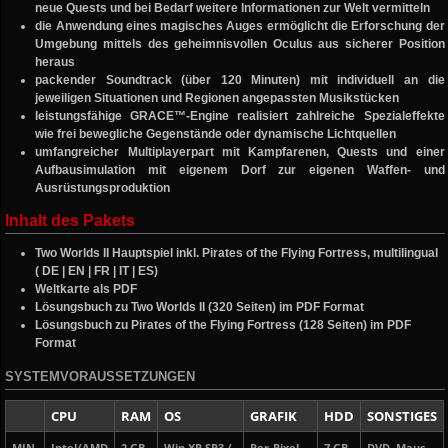
neue Quests und bei Bedarf weitere Informationen zur Welt vermitteln
die Anwendung eines magisches Auges ermöglicht die Erforschung der
Umgebung mittels des geheimnisvollen Oculus aus sicherer Position
heraus
packender Soundtrack (über 120 Minuten) mit individuell an die
jeweiligen Situationen und Regionen angepassten Musikstücken
leistungsfähige GRACE™-Engine realisiert zahlreiche Spezialeffekte
wie frei bewegliche Gegenstände oder dynamische Lichtquellen
umfangreicher Multiplayerpart mit Kampfarenen, Quests und einer
Aufbausimulation mit eigenem Dorf zur eigenen Waffen- und
Ausrüstungsproduktion
Inhalt des Pakets
Two Worlds II Hauptspiel inkl. Pirates of the Flying Fortress, multilingual
( DE | EN | FR | IT | ES)
Weltkarte als PDF
Lösungsbuch zu Two Worlds II (320 Seiten) im PDF Format
Lösungsbuch zu Pirates of the Flying Fortress (128 Seiten) im PDF
Format
SYSTEMVORAUSSETZUNGEN
CPU
RAM
OS
GRAFIK
HDD
SONSTIGES