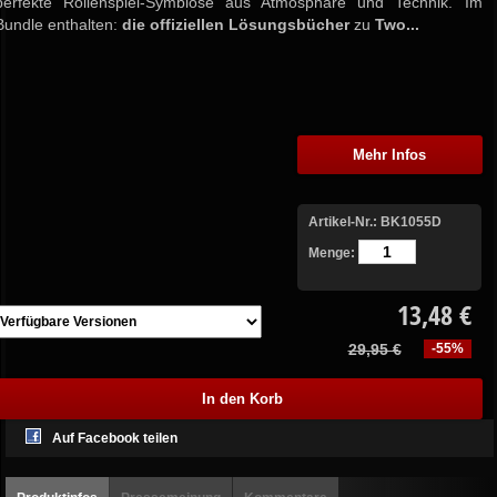
perfekte Rollenspiel-Symbiose aus Atmosphäre und Technik. Im
Bundle enthalten:
die offiziellen
Lösungsbücher
zu
Two...
Mehr Infos
Artikel-Nr.:
BK1055D
Menge:
13,48 €
29,95 €
-55%
Auf Facebook teilen