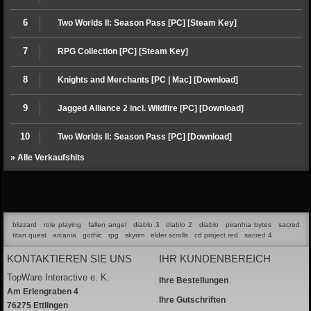
6
Two Worlds II: Season Pass [PC] [Steam Key]
7
RPG Collection [PC] [Steam Key]
8
Knights and Merchants [PC | Mac] [Download]
9
Jagged Alliance 2 incl. Wildfire [PC] [Download]
10
Two Worlds II: Season Pass [PC] [Download]
» Alle Verkaufshits
blizzard
role playing
fallen angel
diablo 3
diablo 2
diablo
piranhia bytes
sacred
titan quest
arcania
gothic
rpg
skyrim
elder scrolls
cd project red
sacred 4
KONTAKTIEREN SIE UNS
IHR KUNDENBEREICH
TopWare Interactive e. K.
Ihre Bestellungen
Am Erlengraben 4
Ihre Gutschriften
76275 Ettlingen