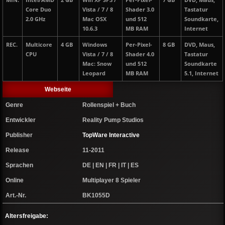
MIN.
Intel/AMD
2 GB
Win XP SP3 /
Per-Pixel-
7 GB
DVD, Maus,
Core Duo
Vista / 7 / 8
Shader 3.0
Tastatur
2.0 GHz
Mac OSX
und 512
Soundkarte,
10.6.3
MB RAM
Internet
REC.
Multicore
4 GB
Windows
Per-Pixel-
8 GB
DVD, Maus,
CPU
Vista / 7 / 8
Shader 4.0
Tastatur
Mac: Snow
und 512
Soundkarte
Leopard
MB RAM
5.1, Internet
Webseite
Genre
Rollenspiel + Buch
Entwickler
Reality Pump Studios
Publisher
TopWare Interactive
Release
11-2011
Sprachen
DE | EN | FR | IT | ES
Online
Multiplayer 8 Spieler
Art.-Nr.
BK1055D
Altersfreigabe: