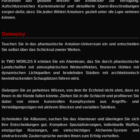
Farbseiten das geballte Wissen der Entwickler zur Verfügung.
Aufschlussreiches Kartenmaterial und detaillierte Quest-Beschreibungen
sorgen dafür, dass Sie jeden Winkel Antaloors gezielt unter die Lupe nehmen
können.
Gameplay
Tauchen Sie in das phantastische Antaloor-Universum ein und entscheiden
Sie selbst über das Schicksal zweier Welten.
In
TWO WORLDS II
erleben Sie ein Abenteuer, das Sie durch
phantastische
Landschaften
mit atmosphärischen Wettereffekten, finsteren Höhlen mit
dynamischen Lichtquellen und brodelnden Städten mit architektonisch
beeindruckenden Schauplätzen führen wird.
Gelangen Sie an geheimes Wissen
, von dem Ihr Erzfeind nicht ahnt, dass es
Ihnen in die Hände fallen könnte.
Ziehen Sie in die Schlacht
und profitieren Sie
dabei von einem kunstvollen Kampfsystem aus Angriffs- und
Verteidigungszügen mit aktivem Blocken und variablen Taktiken.
Schmieden Sie Allianzen
, suchen Sie das Abenteuer und überlegen Sie sich
Ihre Entscheidungen gut.
Komplexe Spezialisierungen
, individuelle Waffen,
einzigartige Rüstungen, ein vielschichtiges Alchemie-System und
eindrucksvolle Zaubersprüche werden Ihnen zum Erfolg verhelfen.