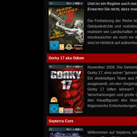
Und ist ein Regime auch noc
Erwarten Sie nicht, dass man
Die Fortsetzung der Reihe b
Gebäudedichte und realisti
realisiert wie Landschaften 
misstrauischer als noch vor
sind im Hinblick auf authenti
Gorky 17 aka Odium
November 2008. Die Geheimdi
Gorky 17, eine seiner "gehei
Ein dreiköpfiges Team aus 
ausgesandt, um den Vorgäng
Gorky 17 lüften können? U
Verschwörungen und große Ge
den Hauptfiguren des Abent
folgenreiche Entscheidungen
Septerra Core
Willkommen auf Septerra, wil