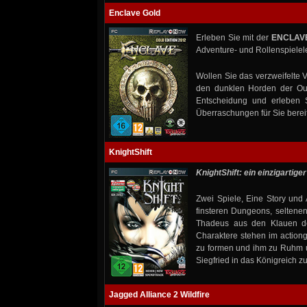
Enclave Gold
Erleben Sie mit der
ENCLAV
Adventure- und Rollenspiele
Wollen Sie das verzweifelte 
den dunklen Horden der Out
Entscheidung und erleben S
Überraschungen für Sie bereit
KnightShift
KnightShift: ein einzigartig
Zwei Spiele, Eine Story und A
finsteren Dungeons, seltene
Thadeus aus den Klauen der
Charaktere stehen im actionge
zu formen und ihm zu Ruhm un
Siegfried in das Königreich z
Jagged Alliance 2 Wildfire