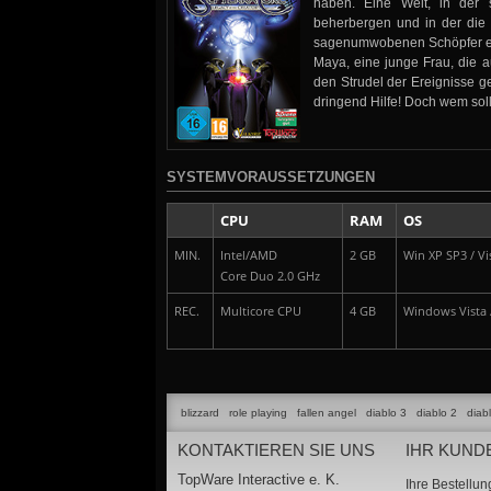
haben. Eine Welt, in der s
beherbergen und in der die
sagenumwobenen Schöpfer ers
Maya, eine junge Frau, die a
den Strudel der Ereignisse g
dringend Hilfe! Doch wem soll
SYSTEMVORAUSSETZUNGEN
CPU
RAM
OS
MIN.
Intel/AMD
2 GB
Win XP SP3 / Vis
Core Duo 2.0 GHz
REC.
Multicore CPU
4 GB
Windows Vista /
blizzard
role playing
fallen angel
diablo 3
diablo 2
diab
KONTAKTIEREN SIE UNS
IHR KUND
TopWare Interactive e. K.
Ihre Bestellu