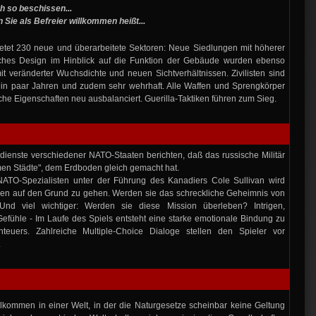
h so beschissen...
 Sie als Befreier willkommen heißt...
ietet 230 neue und überarbeitete Sektoren: Neue Siedlungen mit höherer
sches Design im Hinblick auf die Funktion der Gebäude wurden ebenso
mit veränderter Wuchsdichte und neuen Sichtverhältnissen. Zivilisten sind
 ein paar Jahren und zudem sehr wehrhaft. Alle Waffen und Sprengkörper
sche Eigenschaften neu ausbalanciert. Guerilla-Taktiken führen zum Sieg.
enste verschiedener NATO-Staaten berichten, daß das russische Militär
men Städte", dem Erdboden gleich gemacht hat.
NATO-Spezialisten unter der Führung des Kanadiers Cole Sullivan wird
en auf den Grund zu gehen. Werden sie das schreckliche Geheimnis von
nd viel wichtiger: Werden sie diese Mission überleben? Intrigen,
fühle - Im Laufe des Spiels entsteht eine starke emotionale Bindung zu
euers. Zahlreiche Multiple-Choice Dialoge stellen den Spieler vor
.
lkommen in einer Welt, in der die Naturgesetze scheinbar keine Geltung