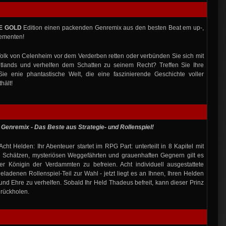
E GOLD
Edition einen packenden Genremix aus den besten Beat em up-,
lementen!
Volk von Celenheim vor dem Verderben retten oder verbünden Sie sich mit
lands und verhelfen dem Schatten zu seinem Recht? Treffen Sie Ihre
ie enie phantastische Welt, die eine faszinierende Geschichte voller
hält!
er Genremix - Das Beste aus Strategie- und Rollenspiel!
cht Helden: Ihr Abenteuer startet im RPG Part: unterteilt in 8 Kapitel mit
n Schätzen, mysteriösen Weggefährten und grauenhaften Gegnern gilt es
 Königin der Verdammten zu befreien. Acht individuell ausgestattete
ladenen Rollenspiel-Teil zur Wahl - jetzt liegt es an Ihnen, Ihren Helden
d Ehre zu verhelfen. Sobald Ihr Held Thadeus befreit, kann dieser Prinz
urückholen.