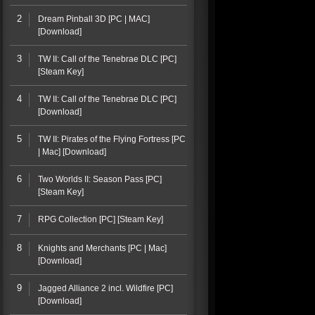
2
Dream Pinball 3D [PC | MAC]
[Download]
3
TW II: Call of the Tenebrae DLC [PC]
[Steam Key]
4
TW II: Call of the Tenebrae DLC [PC]
[Download]
5
TW II: Pirates of the Flying Fortress [PC
| Mac] [Download]
6
Two Worlds II: Season Pass [PC]
[Steam Key]
7
RPG Collection [PC] [Steam Key]
8
Knights and Merchants [PC | Mac]
[Download]
9
Jagged Alliance 2 incl. Wildfire [PC]
[Download]