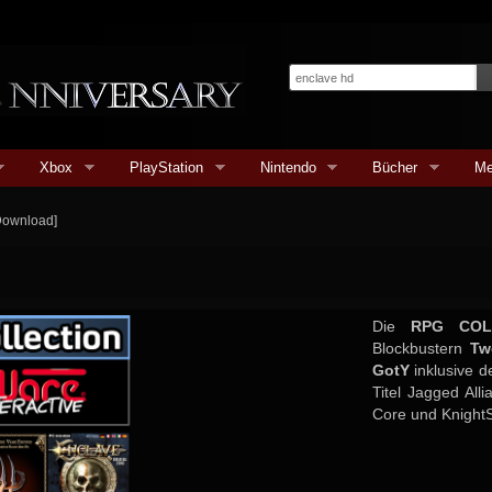
Xbox
PlayStation
Nintendo
Bücher
Me
Download]
Die
RPG COL
Blockbustern
Tw
GotY
inklusive d
Titel Jagged All
Core und KnightS