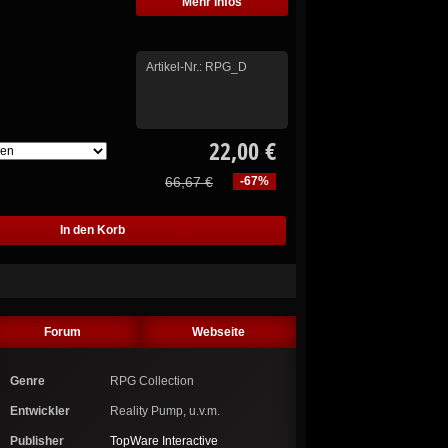
Mehr Infos
Artikel-Nr.:
RPG_D
22,00 €
66,67 €
-67%
Forum
Webseite
Genre
RPG Collection
Entwickler
Reality Pump, u.v.m.
Publisher
TopWare Interactive