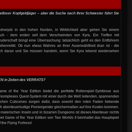
pelloser Kopfgeldjäger – aber die Suche nach Ihrer Schwester führt Sie
ldnerjob in den hohen Norden, in Wirklichkeit aber gehen Sie einem
ach - dem ersten seit dem Verschwinden von Kyra. Ein Treffen mit
ruderschaft bringt eine Überraschung: tatsächlich geht es den Entführern
lienrelikt. Ob nun etwas Wahres an Ihrer Auserwähltheit dran ist - die
lich daran und Sie müssen handeln, wenn Sie Kyra lebend wiedersehen
 in Zeiten des VERRATS?
ame of the Year Edition bietet die perfekte Rollenspiel-Symbiose aus
 komplexes Quest-System mit einer durch die Welt leitenden, spannenden
ichen Cutscenes sorgen dafür, dass sowohl den roten Faden liebende
h abenteuerlustige Pioniergeister gleichermaßen auf ihre Kosten kommen.
malerischen Inseln und in bizarren Dungeons ist dieses Abenteuer nichts
vet Game of the Year Edition von Two Worlds II beinhaltet das Hauptspiel
 the Flying Fortress!