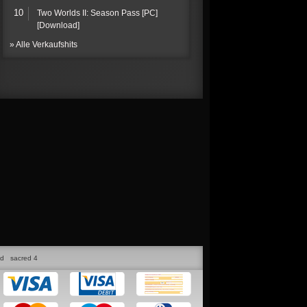
10
Two Worlds II: Season Pass [PC]
[Download]
» Alle Verkaufshits
ed
sacred 4