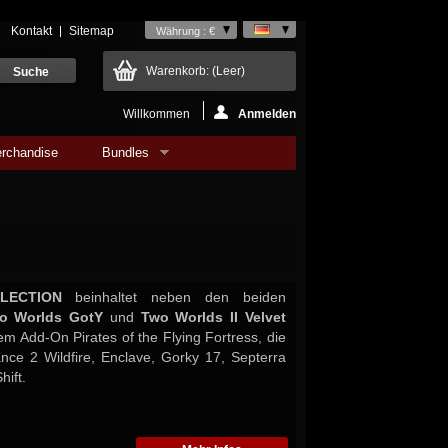
Kontakt
Sitemap
Währung : €
Warenkorb:
(Leer)
Willkommen
Anmelden
rchandise
Bundles
LECTION
beinhaltet neben den beiden
o Worlds GotY
und
Two Worlds II Velvet
em Add-On Pirates of the Flying Fortress, die
iance 2 Wildfire, Enclave, Gorky 17, Septerra
hift.