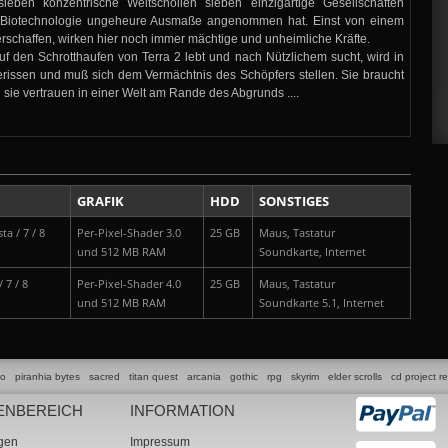
ieben konzentrische Weltschollen sieben einzigartige Gesellschaften
 Biotechnologie ungeheure Ausmaße angenommen hat. Einst von einem
chaffen, wirken hier noch immer mächtige und unheimliche Kräfte.
uf den Schrotthaufen von Terra 2 lebt und nach Nützlichem sucht, wird in
erissen und muß sich dem Vermächtnis des Schöpfers stellen. Sie braucht
 sie vertrauen in einer Welt am Rande des Abgrunds ....
GRAFIK
HDD
SONSTIGES
ta / 7 / 8
Per-Pixel-Shader 3.0
25 GB
Maus, Tastatur
und 512 MB RAM
Soundkarte, Internet
 7 / 8
Per-Pixel-Shader 4.0
25 GB
Maus, Tastatur
und 512 MB RAM
Soundkarte 5.1, Internet
lo
piranhia bytes
sacred
titan quest
arcania
gothic
rpg
skyrim
elder scrolls
cd project r
ENBEREICH
INFORMATION
ngen
Impressum