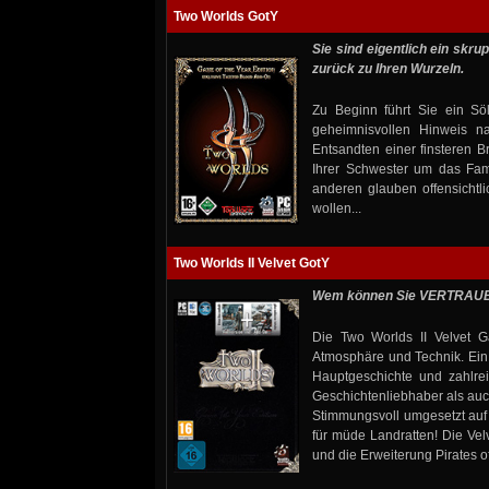
Two Worlds GotY
Sie sind eigentlich ein skru
zurück zu Ihren Wurzeln.
Zu Beginn führt Sie ein Sö
geheimnisvollen Hinweis n
Entsandten einer finsteren B
Ihrer Schwester um das Fami
anderen glauben offensicht
wollen...
Two Worlds II Velvet GotY
Wem können Sie VERTRAUEN
Die Two Worlds II Velvet G
Atmosphäre und Technik. Ein
Hauptgeschichte und zahlre
Geschichtenliebhaber als auc
Stimmungsvoll umgesetzt auf 
für müde Landratten! Die Vel
und die Erweiterung Pirates of