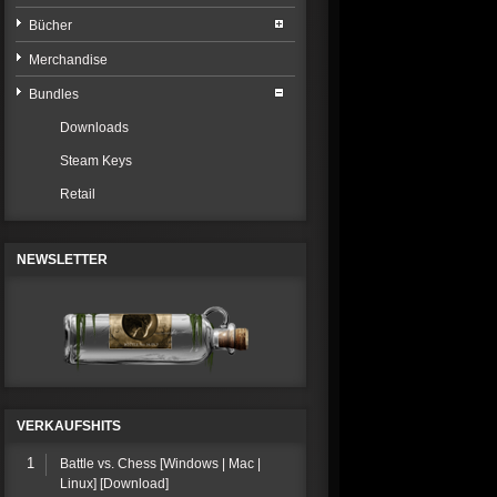
Bücher
Merchandise
Bundles
Downloads
Steam Keys
Retail
NEWSLETTER
VERKAUFSHITS
1
Battle vs. Chess [Windows | Mac |
Linux] [Download]