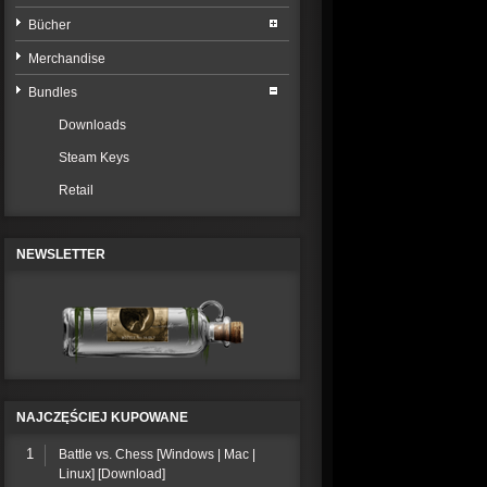
Bücher
Merchandise
Bundles
Downloads
Steam Keys
Retail
NEWSLETTER
NAJCZĘŚCIEJ KUPOWANE
1
Battle vs. Chess [Windows | Mac |
Linux] [Download]