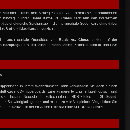
 Nummer 1 unter den Strategiespielen zieht bereits seit Jahrhunderten
en hinweg in ihren Bann!
Battle vs. Chess
setzt nun den interaktiven
t das erfolgreiche Spielprinzip in die multimediale Gegenwart, ohne dabei
s Brettspielklassikers zu verzichten.
eitig auch geniale Grundidee von
Battle vs. Chess
basiert auf der
Schachprogramms mit einer actionbetonten Kampfsimulation inklusive
.
n!
 Flippertische in Ihrem Wohnzimmer? Dann verwandeln Sie doch einfach
ulti-Level-3D-Flipperboards! Eine ausgereifte Engine kitzelt optisch und
ssiker heraus: Neueste Partikeltechnologie, HDR-Effekte und 3D-Sound!
enen Schwierigkeitsgraden und mit bis zu vier Mitspielern. Vergleichen Sie
ielern weltweit in der offiziellen
DREAM PINBALL 3D
-Rangliste!