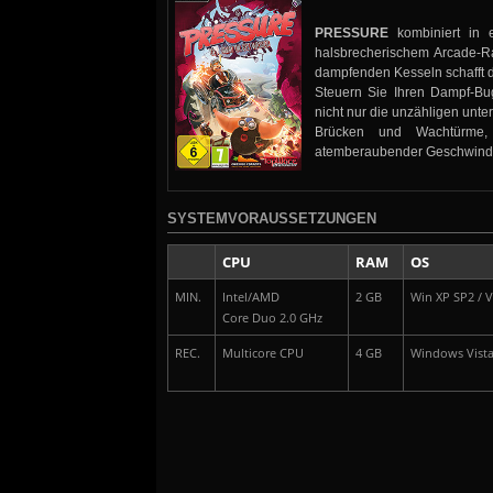
PRESSURE
kombiniert in e
halsbrecherischem Arcade-R
dampfenden Kesseln schafft d
Steuern Sie Ihren Dampf-B
nicht nur die unzähligen unt
Brücken und Wachtürme, 
atemberaubender Geschwindi
SYSTEMVORAUSSETZUNGEN
CPU
RAM
OS
MIN.
Intel/AMD
2 GB
Win XP SP2 / Vi
Core Duo 2.0 GHz
REC.
Multicore CPU
4 GB
Windows Vista