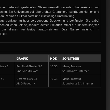
iner liebevoll gestalteten Steampunkwelt, rasante Shooter-Action mit
acing. Ein Universum voll überdrehter Charaktere, schrägem Humor und
en Rahmen für knallharte und kurzweilige Unterhaltung.
uggy punktgenau über vorgegebene Strecken und bekämpfen Sie dabei
erschiedlichen Feinde, sondern achten Sie auch immer auf Hindernisse, wie
um diesen rechtzeitig auszuweichen. Das Ganze natürlich in
gkeit.
GRAFIK
HDD
SONSTIGES
sta / 7
Per-Pixel-Shader 3.0
10 GB
Maus, Tastatur
und 512 MB RAM
Soundkarte, Internet
 / 7
Geforce 8600 GT
10 GB
Maus, Tastatur
AMD Radeon X
Soundkarte 5.1, Internet