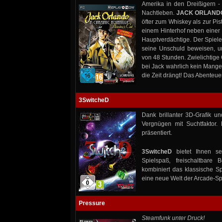
Amerika in den Dreißigern - 
Nachtleben.
JACK ORLAND
öfter zum Whiskey als zur Pi
einem Hinterhof neben einer L
Hauptverdächtige. Der Spiele
seine Unschuld beweisen, um
von 48 Stunden. Zwielichtige 
bei Jack wahrlich kein Mange
die Zeit drängt! Das Abenteu
3SwitcheD
Dank brillanter 3D-Grafik un
Vergnügen mit Suchtfaktor.
präsentiert.
3SwitcheD
bietet Ihnen se
Spielspaß, freischaltbare
kombiniert das klassische Sp
eine neue Welt der Arcade-Sp
Pressure
Steamfunk unter Druck!