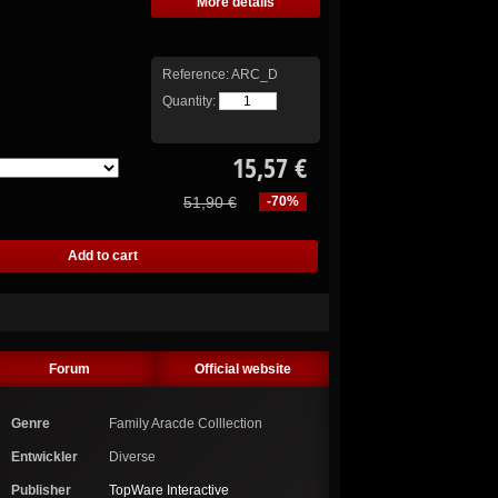
More details
Reference:
ARC_D
Quantity:
15,57 €
51,90 €
-70%
Forum
Official website
Genre
Family Aracde Colllection
Entwickler
Diverse
Publisher
TopWare Interactive