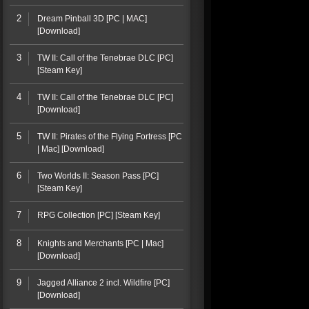
2
Dream Pinball 3D [PC | MAC]
[Download]
3
TW II: Call of the Tenebrae DLC [PC]
[Steam Key]
4
TW II: Call of the Tenebrae DLC [PC]
[Download]
5
TW II: Pirates of the Flying Fortress [PC
| Mac] [Download]
6
Two Worlds II: Season Pass [PC]
[Steam Key]
7
RPG Collection [PC] [Steam Key]
8
Knights and Merchants [PC | Mac]
[Download]
9
Jagged Alliance 2 incl. Wildfire [PC]
[Download]