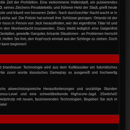
die Zeit der Prohibition. Eine verkommene Hafenstadt, ein pulsierendes
O
, seines Zeichens Privatdetektiv, und früherer Held der Stadt, greift heute
stole und träumt von besseren Zeiten. Nach durchzechter Nacht wacht er in
eiche auf. Die Polizei hat schnell ihre Schlüsse gezogen: Orlando ist der
r muss in Person von Jack herausfinden, wer der eigentliche Täter ist und
 den Mordverdacht loszuwerden. Dazu bleibt lediglich eine Galgenfrist
Gestalten, gewiefte Gangster, brisante Situationen - an Problemen herrscht
l. Helfen Sie ihm, den Kopf noch einmal aus der Schlinge zu ziehen. Doch
er kann beginnen!
d brandneuer Technologie wird aus dem Kultklassiker ein futuristisches
 Nie zuvor wurde klassisches Gameplay so ausgereift und hochwertig
chs abwechslungsreiche Herausforderungen und unzählige Stunden
 Bonus-Level und eine schweißtreibende Highscore-Jagd. 3SwitcheD
ielprinzip mit neuen, faszinierenden Technologien. Begeben Sie sich in
iele!