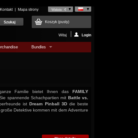
Kontakt
Mapa strony
Waluta : €
Koszyk
(pusty)
Witaj
Login
rchandise
Bundles
ganze Familie bietet Ihnen das
FAMILY
 Sie spannende Schachpartien mit
Battle vs.
pperfreunde ist
Dream Pinball 3D
die beste
d große Detektive kommen mit dem Adventure