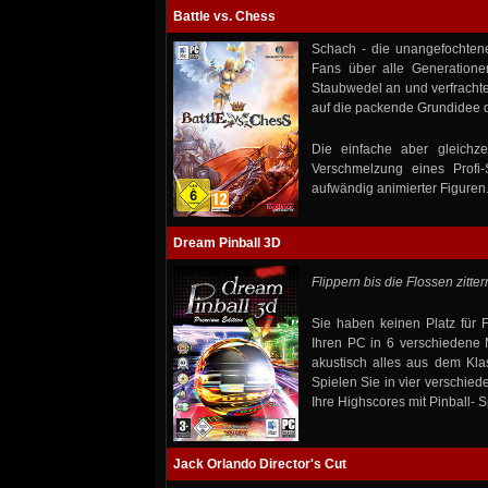
Battle vs. Chess
Schach - die unangefochtene
Fans über alle Generation
Staubwedel an und verfrachte
auf die packende Grundidee de
Die einfache aber gleichz
Verschmelzung eines Profi-
aufwändig animierter Figuren
Dream Pinball 3D
Flippern bis die Flossen zitter
Sie haben keinen Platz für
Ihren PC in 6 verschiedene M
akustisch alles aus dem Kla
Spielen Sie in vier verschied
Ihre Highscores mit Pinball- Sp
Jack Orlando Director's Cut