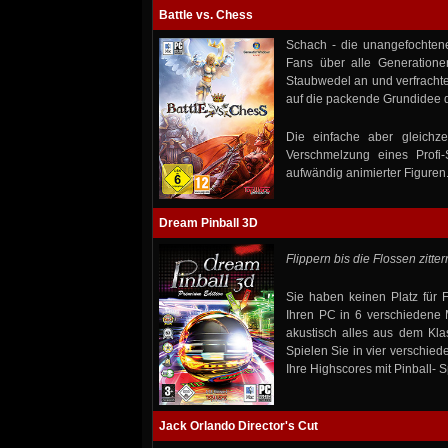
Battle vs. Chess
Schach - die unangefochtene
Fans über alle Generation
Staubwedel an und verfrachte
auf die packende Grundidee de
Die einfache aber gleichz
Verschmelzung eines Profi-
aufwändig animierter Figuren
Dream Pinball 3D
Flippern bis die Flossen zitter
Sie haben keinen Platz für
Ihren PC in 6 verschiedene M
akustisch alles aus dem Kla
Spielen Sie in vier verschied
Ihre Highscores mit Pinball- Sp
Jack Orlando Director's Cut