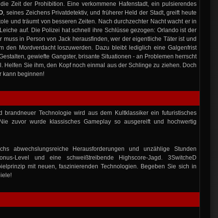
die Zeit der Prohibition. Eine verkommene Hafenstadt, ein pulsierendes
O
, seines Zeichens Privatdetektiv, und früherer Held der Stadt, greift heute
stole und träumt von besseren Zeiten. Nach durchzechter Nacht wacht er in
eiche auf. Die Polizei hat schnell ihre Schlüsse gezogen: Orlando ist der
r muss in Person von Jack herausfinden, wer der eigentliche Täter ist und
 den Mordverdacht loszuwerden. Dazu bleibt lediglich eine Galgenfrist
Gestalten, gewiefte Gangster, brisante Situationen - an Problemen herrscht
l. Helfen Sie ihm, den Kopf noch einmal aus der Schlinge zu ziehen. Doch
er kann beginnen!
d brandneuer Technologie wird aus dem Kultklassiker ein futuristisches
 Nie zuvor wurde klassisches Gameplay so ausgereift und hochwertig
chs abwechslungsreiche Herausforderungen und unzählige Stunden
 Bonus-Level und eine schweißtreibende Highscore-Jagd. 3SwitcheD
ielprinzip mit neuen, faszinierenden Technologien. Begeben Sie sich in
iele!