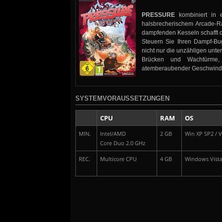
PRESSURE
kombiniert in e
halsbrecherischem Arcade-R
dampfenden Kesseln schafft d
Steuern Sie Ihren Dampf-B
nicht nur die unzähligen unt
Brücken und Wachtürme, 
atemberaubender Geschwindi
SYSTEMVORAUSSETZUNGEN
CPU
RAM
OS
MIN.
Intel/AMD
2 GB
Win XP SP2 / Vi
Core Duo 2.0 GHz
REC.
Multicore CPU
4 GB
Windows Vista