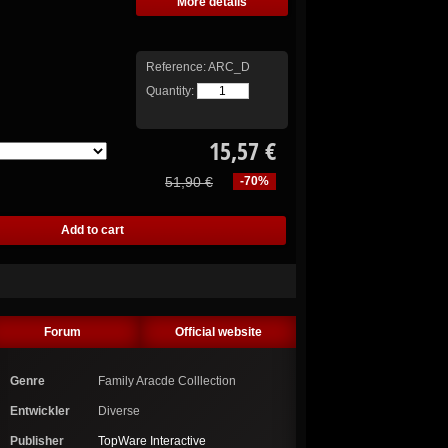
More details
Reference:
ARC_D
Quantity:
15,57 €
51,90 €
-70%
Forum
Official website
Genre
Family Aracde Colllection
Entwickler
Diverse
Publisher
TopWare Interactive