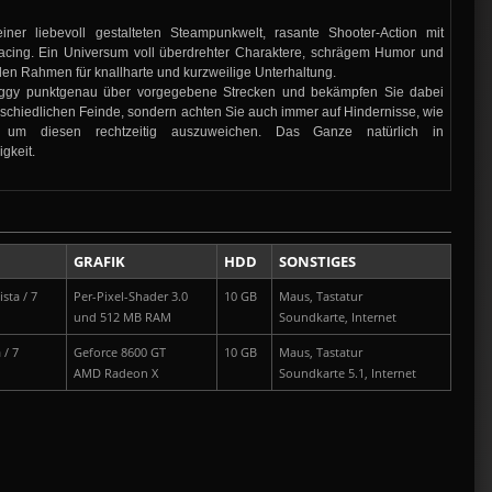
iner liebevoll gestalteten Steampunkwelt, rasante Shooter-Action mit
acing. Ein Universum voll überdrehter Charaktere, schrägem Humor und
en Rahmen für knallharte und kurzweilige Unterhaltung.
uggy punktgenau über vorgegebene Strecken und bekämpfen Sie dabei
erschiedlichen Feinde, sondern achten Sie auch immer auf Hindernisse, wie
um diesen rechtzeitig auszuweichen. Das Ganze natürlich in
gkeit.
GRAFIK
HDD
SONSTIGES
sta / 7
Per-Pixel-Shader 3.0
10 GB
Maus, Tastatur
und 512 MB RAM
Soundkarte, Internet
 / 7
Geforce 8600 GT
10 GB
Maus, Tastatur
AMD Radeon X
Soundkarte 5.1, Internet