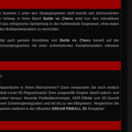
 Nummer 1 unter den Strategiespielen zieht bereits seit Jahrhunderten
en hinweg in ihren Bann!
Battle vs. Chess
setzt nun den interaktiven
t das erfolgreiche Spielprinzip in die multimediale Gegenwart, ohne dabei
s Brettspielklassikers zu verzichten.
eitig auch geniale Grundidee von
Battle vs. Chess
basiert auf der
Schachprogramms mit einer actionbetonten Kampfsimulation inklusive
.
n!
 Flippertische in Ihrem Wohnzimmer? Dann verwandeln Sie doch einfach
ulti-Level-3D-Flipperboards! Eine ausgereifte Engine kitzelt optisch und
ssiker heraus: Neueste Partikeltechnologie, HDR-Effekte und 3D-Sound!
enen Schwierigkeitsgraden und mit bis zu vier Mitspielern. Vergleichen Sie
ielern weltweit in der offiziellen
DREAM PINBALL 3D
-Rangliste!