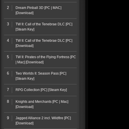
2
Dream Pinball 3D [PC | MAC]
[Download]
3
TW II: Call of the Tenebrae DLC [PC]
[Steam Key]
4
TW II: Call of the Tenebrae DLC [PC]
[Download]
5
TW II: Pirates of the Flying Fortress [PC
| Mac] [Download]
6
Two Worlds II: Season Pass [PC]
[Steam Key]
7
RPG Collection [PC] [Steam Key]
8
Knights and Merchants [PC | Mac]
[Download]
9
Jagged Alliance 2 incl. Wildfire [PC]
[Download]