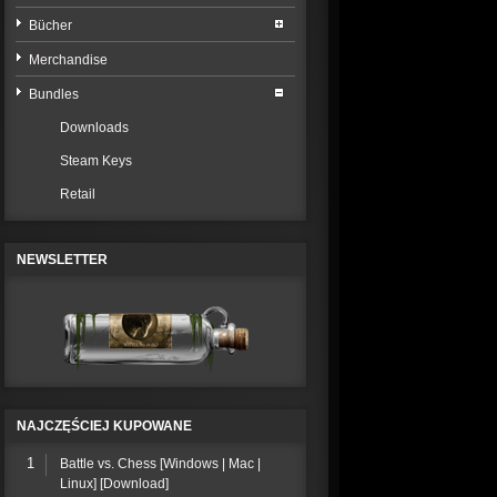
Bücher
Merchandise
Bundles
Downloads
Steam Keys
Retail
NEWSLETTER
NAJCZĘŚCIEJ KUPOWANE
1
Battle vs. Chess [Windows | Mac |
Linux] [Download]