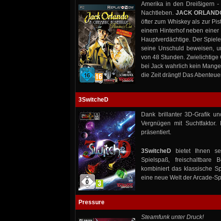
Amerika in den Dreißigern - 
Nachtleben.
JACK ORLAND
öfter zum Whiskey als zur Pi
einem Hinterhof neben einer L
Hauptverdächtige. Der Spiele
seine Unschuld beweisen, um
von 48 Stunden. Zwielichtige 
bei Jack wahrlich kein Mange
die Zeit drängt! Das Abenteu
3SwitcheD
Dank brillanter 3D-Grafik un
Vergnügen mit Suchtfaktor.
präsentiert.
3SwitcheD
bietet Ihnen se
Spielspaß, freischaltbare
kombiniert das klassische Sp
eine neue Welt der Arcade-Sp
Pressure
Steamfunk unter Druck!