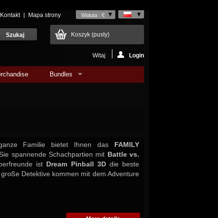
Kontakt
Mapa strony
Waluta : €
Koszyk
(pusty)
Witaj
Login
rchandise
Bundles
ganze Familie bietet Ihnen das
FAMILY
 Sie spannende Schachpartien mit
Battle vs.
pperfreunde ist
Dream Pinball 3D
die beste
d große Detektive kommen mit dem Adventure