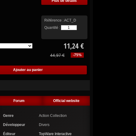
Plus de détails
Référence :
ACT_D
Quantité :
11,24 €
44,97 €
-75%
Forum
Official website
Genre
Action Collection
Développeur
Divers
Éditeur
TopWare Interactive