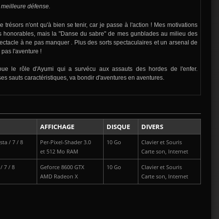
a meilleure défense.
trésors n'ont qu'à bien se tenir, car je passe à l'action ! Mes motivations
us honorables, mais la "Danse du sabre" de mes gunblades au milieu des
ectacle à ne pas manquer . Plus des sorts spectaculaires et un arsenal de
as l'aventure !
joue le rôle d'Ayumi qui a survécu aux assauts des hordes de l'enfer.
ses sauts caractéristiques, va bondir d'aventures en aventures.
AFFICHAGE
DISQUE
DIVERS
ta / 7 / 8
Per-Pixel-Shader 3.0
10 Go
Clavier et Souris
et 512 Mo RAM
Carte son, Internet
 7 / 8
Geforce 8600 GTX
10 Go
Clavier et Souris
AMD Radeon X
Carte son, Internet