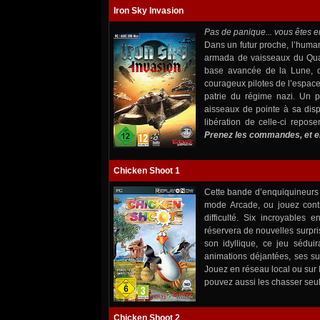
Iron Sky Invasion
Pas de panique... vous êtes 
Dans un futur proche, l’humani
armada de vaisseaux du Qua
base avancée de la Lune, d
courageux pilotes de l’espace 
patrie du régime nazi. Un p
aisseaux de pointe à sa dispo
libération de celle-ci repo
Prenez les commandes, et en 
Chicken Shoot 1
Cette bande d’enquiquineurs 
mode Arcade, ou jouez contr
difficulté. Six incroyables
réservera de nouvelles surpr
son idyllique, ce jeu sédu
animations déjantées, ses su
Jouez en réseau local ou sur 
pouvez aussi les chasser seul
Chicken Shoot 2