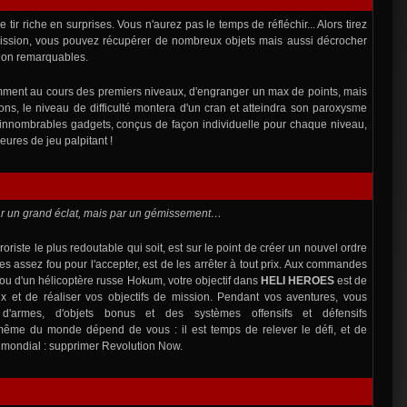
 tir riche en surprises. Vous n'aurez pas le temps de réfléchir... Alors tirez
ission, vous pouvez récupérer de nombreux objets mais aussi décrocher
tion remarquables.
otamment au cours des premiers niveaux, d'engranger un max de points, mais
ons, le niveau de difficulté montera d'un cran et atteindra son paroxysme
D'innombrables gadgets, conçus de façon individuelle pour chaque niveau,
ures de jeu palpitant !
r un grand éclat, mais par un gémissement…
oriste le plus redoutable qui soit, est sur le point de créer un nouvel ordre
tes assez fou pour l'accepter, est de les arrêter à tout prix. Aux commandes
 d'un hélicoptère russe Hokum, votre objectif dans
HELI HEROES
est de
ux et de réaliser vos objectifs de mission. Pendant vos aventures, vous
s d'armes, d'objets bonus et des systèmes offensifs et défensifs
même du monde dépend de vous : il est temps de relever le défi, et de
 mondial : supprimer Revolution Now.