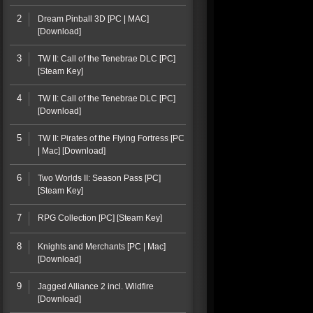
2
Dream Pinball 3D [PC | MAC]
[Download]
3
TW II: Call of the Tenebrae DLC [PC]
[Steam Key]
4
TW II: Call of the Tenebrae DLC [PC]
[Download]
5
TW II: Pirates of the Flying Fortress [PC
| Mac] [Download]
6
Two Worlds II: Season Pass [PC]
[Steam Key]
7
RPG Collection [PC] [Steam Key]
8
Knights and Merchants [PC | Mac]
[Download]
9
Jagged Alliance 2 incl. Wildfire
[Download]