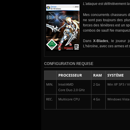
L'attaque est définitivement l
Mes concurrents chasseurs de 
ne sont pas toujours des pl
forces des ténèbres est un sp
combos de saut! Ne manquez p
Dans
X-Blades
, le joueur 
L'héroïne, avec ces armes et 
CONFIGURATION REQUISE
PROCESSEUR
RAM
SYSTÈME
MIN.
Intel/AMD
2 Go
Win XP SP3 / Vis
Core Duo 2.0 GHz
REC.
Multicore CPU
4 Go
Windows Vista /