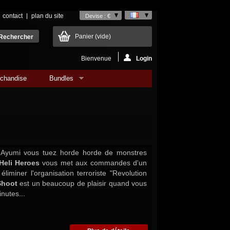
contact
plan du site
Devise : €
Panier
(vide)
Bienvenue
Login
chandise
Bundles
 Ayumi vous tuez horde horde de monstres
Heli Heroes
vous met aux commandes d'un
éliminer l'organisation terroriste "Revolution
Shoot
est un beaucoup de plaisir quand vous
nutes...