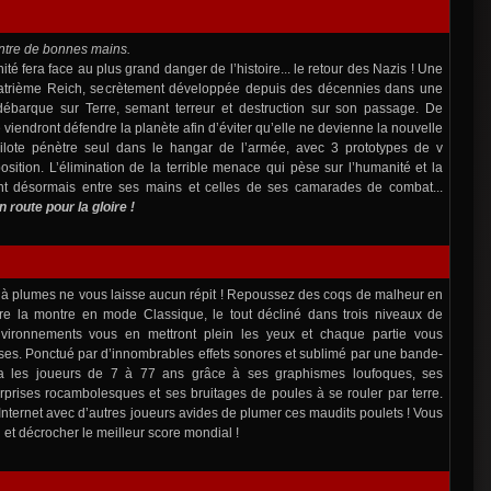
entre de bonnes mains.
té fera face au plus grand danger de l’histoire... le retour des Nazis ! Une
trième Reich, secrètement développée depuis des décennies dans une
ébarque sur Terre, semant terreur et destruction sur son passage. De
viendront défendre la planète afin d’éviter qu’elle ne devienne la nouvelle
ilote pénètre seul dans le hangar de l’armée, avec 3 prototypes de v
sition. L’élimination de la terrible menace qui pèse sur l’humanité et la
sent désormais entre ses mains et celles de ses camarades de combat...
route pour la gloire !
à plumes ne vous laisse aucun répit ! Repoussez des coqs de malheur en
e la montre en mode Classique, le tout décliné dans trois niveaux de
 environnements vous en mettront plein les yeux et chaque partie vous
ises. Ponctué par d’innombrables effets sonores et sublimé par une bande-
ira les joueurs de 7 à 77 ans grâce à ses graphismes loufoques, ses
rprises rocambolesques et ses bruitages de poules à se rouler par terre.
Internet avec d’autres joueurs avides de plumer ces maudits poulets ! Vous
 et décrocher le meilleur score mondial !