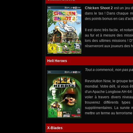
Chicken Shoot 2
est un jeu de
dans le tas ! Dans chaque m
des points bonus en cas d'ac
Il est donc très facile, et n
au fur et à mesure des missi
lors des ultimes missions ! 
réserveront aux joueurs des he
Heli Heroes
Tout a commencé, non pas pa
Revolution Now, le groupe terr
mondial. Votre défi, si vous ê
d'un Apache Longbow AH-64 ou
voler à travers divers nivea
trouverez différents type
supplémentaires. La survie 
mettre un terme au terrorisme
X-Blades