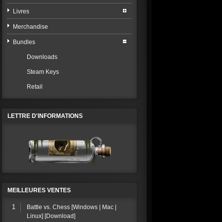
Livres
Merchandise
Bundles
Downloads
Steam Keys
Retail
LETTRE D'INFORMATIONS
MEILLEURES VENTES
1
Battle vs. Chess [Windows | Mac |
Linux] [Download]