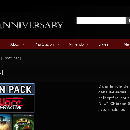
Xbox
PlayStation
Nintendo
Livres
Mer
C] [Download]
d]
Dans le rôle de
dans
X-Blades
.
hélicoptère pour 
Now".
Chicken 
avez quelques mi