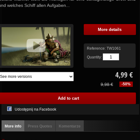
und welches Schiff allen Aufgaben...
More details
Reference:
TW1061
Quantity:
4,99 €
9,98 €
-50%
Udostępnij na Facebook
More info
Press Quotes
Komentarze