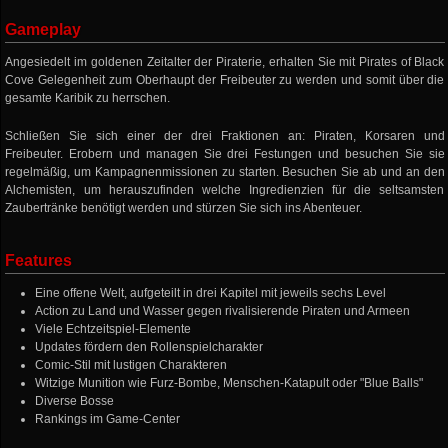
Gameplay
Angesiedelt im goldenen Zeitalter der Piraterie, erhalten Sie mit Pirates of Black
Cove Gelegenheit zum Oberhaupt der Freibeuter zu werden und somit über die
gesamte Karibik zu herrschen.
Schließen Sie sich einer der drei Fraktionen an: Piraten, Korsaren und
Freibeuter. Erobern und managen Sie drei Festungen und besuchen Sie sie
regelmäßig, um Kampagnenmissionen zu starten. Besuchen Sie ab und an den
Alchemisten, um herauszufinden welche Ingredienzien für die seltsamsten
Zaubertränke benötigt werden und stürzen Sie sich ins Abenteuer.
Features
Eine offene Welt, aufgeteilt in drei Kapitel mit jeweils sechs Level
Action zu Land und Wasser gegen rivalisierende Piraten und Armeen
Viele Echtzeitspiel-Elemente
Updates fördern den Rollenspielcharakter
Comic-Stil mit lustigen Charakteren
Witzige Munition wie Furz-Bombe, Menschen-Katapult oder "Blue Balls"
Diverse Bosse
Rankings im Game-Center