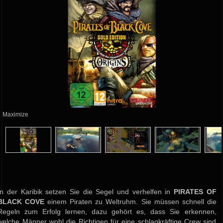
Maximize
In der Karibik setzen Sie die Segel und verhelfen in
PIRATES OF
BLACK COVE
einem Piraten zu Weltruhm. Sie müssen schnell die
Regeln zum Erfolg lernen, dazu gehört es, dass Sie erkennen,
welche Männer wohl die Richtigen für eine schlagkräftige Crew sind