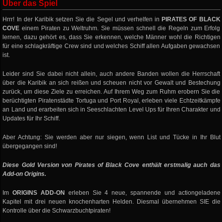
Über das Spiel
Hrrr! In der Karibik setzen Sie die Segel und verhelfen in
PIRATES OF BLACK
COVE
einem Piraten zu Weltruhm. Sie müssen schnell die Regeln zum Erfolg
lernen, dazu gehört es, dass Sie erkennen, welche Männer wohl die Richtigen
für eine schlagkräftige Crew sind und welches Schiff allen Aufgaben gewachsen
ist.
Leider sind Sie dabei nicht allein, auch andere Banden wollen die Herrschaft
über die Karibik an sich reißen und scheuen nicht vor Gewalt und Bestechung
zurück, um diese Ziele zu erreichen. Auf Ihrem Weg zum Ruhm erobern Sie die
berüchtigten Piratenstädte Tortuga und Port Royal, erleben viele Echtzeitkämpfe
an Land und erarbeiten sich in Seeschlachten Level Ups für Ihren Charakter und
Updates für Ihr Schiff.
Aber Achtung: Sie werden aber nur siegen, wenn List und Tücke in Ihr Blut
übergegangen sind!
Diese Gold Version von Pirates of Black Cove enthält erstmalig auch das
Add-on Origins.
Im
ORIGINS ADD-ON
erleben Sie 4 neue, spannende und actiongeladene
Kapitel mit drei neuen knochenharten Helden. Diesmal übernehmen SIE die
Kontrolle über die Schwarzbuchtpiraten!