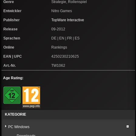
Genre
Strategie, Rollenspiel
Entwickler
Nitro Games
Publisher
TopWare Interactive
Release
09-2012
Sprachen
DE | EN | FR | ES
Online
Rankings
EAN | UPC
4250230210625
Art.-Nr.
TW1062
Age Rating:
KATEGORIE
PC Windows