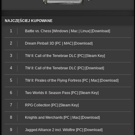
NAJCZĘŚCIEJ KUPOWANE
1
Battle vs. Chess [Windows | Mac | Linux] [Download]
2
Dream Pinball 3D [PC | MAC] [Download]
3
TW II: Call of the Tenebrae DLC [PC] [Steam Key]
4
TW II: Call of the Tenebrae DLC [PC] [Download]
5
TW II: Pirates of the Flying Fortress [PC | Mac] [Download]
6
Two Worlds II: Season Pass [PC] [Steam Key]
7
RPG Collection [PC] [Steam Key]
8
Knights and Merchants [PC | Mac] [Download]
9
Jagged Alliance 2 incl. Wildfire [PC] [Download]