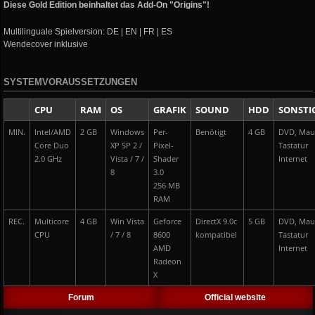
Diese Gold Edition beinhaltet das Add-On "Origins"!
Multilinguale Spielversion: DE | EN | FR | ES
Wendecover inklusive
SYSTEMVORAUSSETZUNGEN
CPU
RAM
OS
GRAFIK
SOUND
HDD
SONSTI
MIN.
Intel/AMD
2 GB
Windows
Per-
Benötigt
4 GB
DVD, Mau
Core Duo
XP SP 2 /
Pixel-
Tastatur
2.0 GHz
Vista / 7 /
Shader
Internet
8
3.0
256 MB
RAM
REC.
Multicore
4 GB
Win Vista
Geforce
DirectX 9.0c
5 GB
DVD, Mau
CPU
/ 7 / 8
8600
kompatibel
Tastatur
AMD
Internet
Radeon
X
Forum
Official website