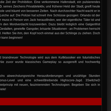
die Zeit der Prohibition. Eine verkommene Hafenstadt, ein pulsierendes
O
, seines Zeichens Privatdetektiv, und früherer Held der Stadt, greift heute
stole und träumt von besseren Zeiten. Nach durchzechter Nacht wacht er in
eiche auf. Die Polizei hat schnell ihre Schlüsse gezogen: Orlando ist der
r muss in Person von Jack herausfinden, wer der eigentliche Täter ist und
 den Mordverdacht loszuwerden. Dazu bleibt lediglich eine Galgenfrist
Gestalten, gewiefte Gangster, brisante Situationen - an Problemen herrscht
l. Helfen Sie ihm, den Kopf noch einmal aus der Schlinge zu ziehen. Doch
er kann beginnen!
d brandneuer Technologie wird aus dem Kultklassiker ein futuristisches
 Nie zuvor wurde klassisches Gameplay so ausgereift und hochwertig
chs abwechslungsreiche Herausforderungen und unzählige Stunden
 Bonus-Level und eine schweißtreibende Highscore-Jagd. 3SwitcheD
ielprinzip mit neuen, faszinierenden Technologien. Begeben Sie sich in
iele!