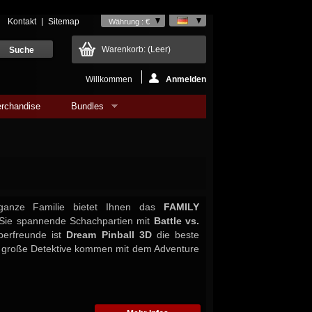
Kontakt
Sitemap
Währung : €
Warenkorb:
(Leer)
Willkommen
Anmelden
rchandise
Bundles
ganze Familie bietet Ihnen das
FAMILY
 Sie spannende Schachpartien mit
Battle vs.
pperfreunde ist
Dream Pinball 3D
die beste
d große Detektive kommen mit dem Adventure