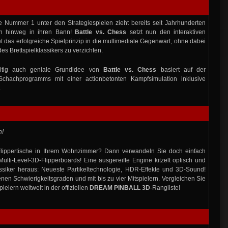
 Nummer 1 unter den Strategiespielen zieht bereits seit Jahrhunderten
en hinweg in ihren Bann!
Battle vs. Chess
setzt nun den interaktiven
t das erfolgreiche Spielprinzip in die multimediale Gegenwart, ohne dabei
s Brettspielklassikers zu verzichten.
eitig auch geniale Grundidee von
Battle vs. Chess
basiert auf der
Schachprogramms mit einer actionbetonten Kampfsimulation inklusive
.
n!
 Flippertische in Ihrem Wohnzimmer? Dann verwandeln Sie doch einfach
ulti-Level-3D-Flipperboards! Eine ausgereifte Engine kitzelt optisch und
ssiker heraus: Neueste Partikeltechnologie, HDR-Effekte und 3D-Sound!
enen Schwierigkeitsgraden und mit bis zu vier Mitspielern. Vergleichen Sie
ielern weltweit in der offiziellen
DREAM PINBALL 3D
-Rangliste!