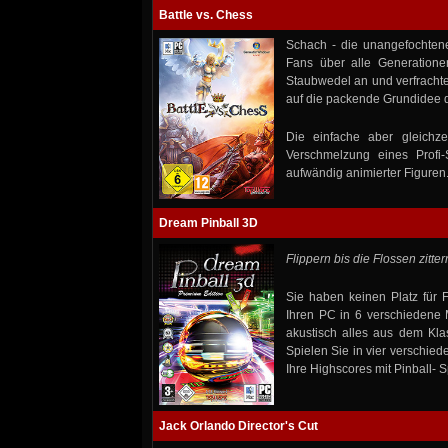
Battle vs. Chess
Schach - die unangefochtene
Fans über alle Generation
Staubwedel an und verfrachte
auf die packende Grundidee de
Die einfache aber gleichz
Verschmelzung eines Profi-
aufwändig animierter Figuren
Dream Pinball 3D
Flippern bis die Flossen zitter
Sie haben keinen Platz für
Ihren PC in 6 verschiedene M
akustisch alles aus dem Kla
Spielen Sie in vier verschied
Ihre Highscores mit Pinball- Sp
Jack Orlando Director's Cut