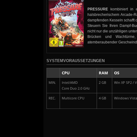
PRESSURE
kombiniert in e
halsbrecherischem Arcade-R
dampfenden Kesseln schafft d
Steuern Sie Ihren Dampf-B
nicht nur die unzähligen unt
Brücken und Wachtürme, 
atemberaubender Geschwindi
SYSTEMVORAUSSETZUNGEN
CPU
RAM
OS
MIN.
Intel/AMD
2 GB
Win XP SP2 / Vi
Core Duo 2.0 GHz
REC.
Multicore CPU
4 GB
Windows Vista