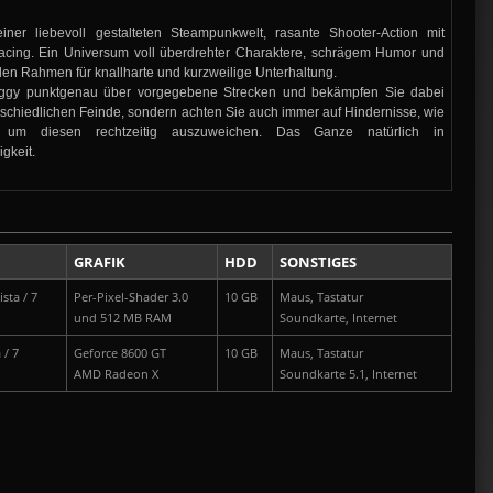
iner liebevoll gestalteten Steampunkwelt, rasante Shooter-Action mit
acing. Ein Universum voll überdrehter Charaktere, schrägem Humor und
en Rahmen für knallharte und kurzweilige Unterhaltung.
uggy punktgenau über vorgegebene Strecken und bekämpfen Sie dabei
erschiedlichen Feinde, sondern achten Sie auch immer auf Hindernisse, wie
um diesen rechtzeitig auszuweichen. Das Ganze natürlich in
gkeit.
GRAFIK
HDD
SONSTIGES
sta / 7
Per-Pixel-Shader 3.0
10 GB
Maus, Tastatur
und 512 MB RAM
Soundkarte, Internet
 / 7
Geforce 8600 GT
10 GB
Maus, Tastatur
AMD Radeon X
Soundkarte 5.1, Internet