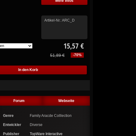
Mehr Infos
Artikel-Nr.:
ARC_D
15,57 €
51,89 €
-70%
Forum
Webseite
Genre
Family Aracde Colllection
Entwickler
Diverse
Publisher
TopWare Interactive