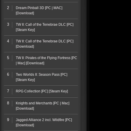
2
Dream Pinball 3D [PC | MAC]
[Download]
3
TW II: Call of the Tenebrae DLC [PC]
[Steam Key]
4
TW II: Call of the Tenebrae DLC [PC]
[Download]
5
TW II: Pirates of the Flying Fortress [PC
| Mac] [Download]
6
Two Worlds II: Season Pass [PC]
[Steam Key]
7
RPG Collection [PC] [Steam Key]
8
Knights and Merchants [PC | Mac]
[Download]
9
Jagged Alliance 2 incl. Wildfire [PC]
[Download]