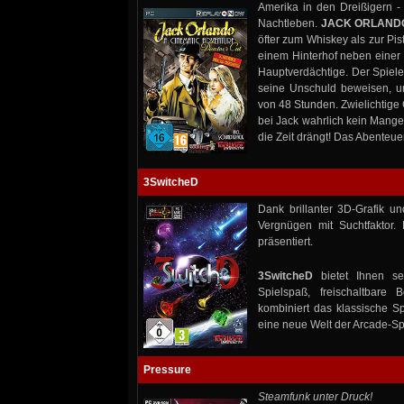
Amerika in den Dreißigern - 
Nachtleben.
JACK ORLAND
öfter zum Whiskey als zur Pi
einem Hinterhof neben einer L
Hauptverdächtige. Der Spiele
seine Unschuld beweisen, um
von 48 Stunden. Zwielichtige 
bei Jack wahrlich kein Mange
die Zeit drängt! Das Abenteu
3SwitcheD
Dank brillanter 3D-Grafik un
Vergnügen mit Suchtfaktor.
präsentiert.
3SwitcheD
bietet Ihnen se
Spielspaß, freischaltbare
kombiniert das klassische Sp
eine neue Welt der Arcade-Sp
Pressure
Steamfunk unter Druck!