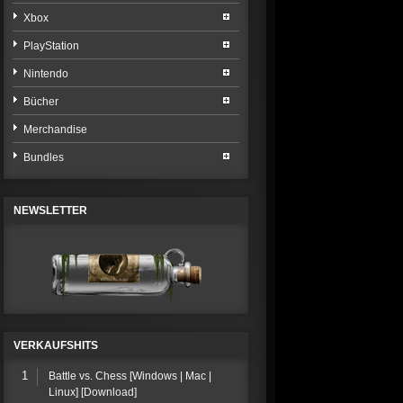
Xbox
PlayStation
Nintendo
Bücher
Merchandise
Bundles
NEWSLETTER
VERKAUFSHITS
1
Battle vs. Chess [Windows | Mac |
Linux] [Download]