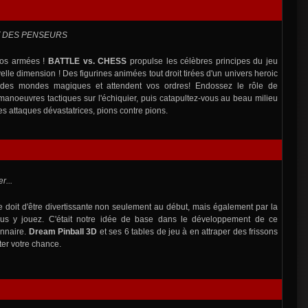
T DES PENSEURS
os armées !
BATTLE vs. CHESS
propulse les célèbres principes du jeu
lle dimension ! Des figurines animées tout droit tirées d'un univers heroic
 des mondes magiques et attendent vos ordres! Endossez le rôle de
anoeuvres tactiques sur l'échiquier, puis catapultez-vous au beau milieu
es attaques dévastatrices, pions contre pions.
r...
e doit d'être divertissante non seulement au début, mais également par la
ous y jouez. C'était notre idée de base dans le développement de ce
onnaire.
Dream Pinball 3D
et ses 6 tables de jeu à en attraper des frissons
ter votre chance.