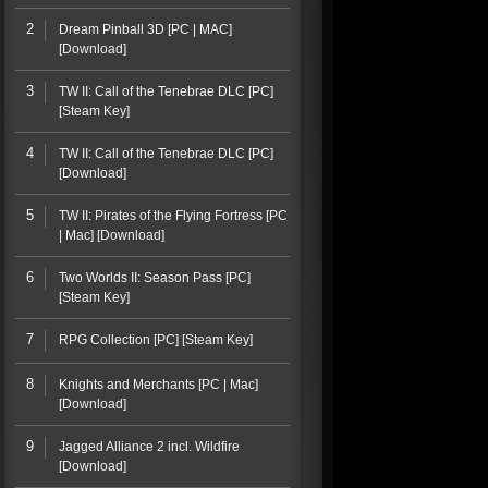
2
Dream Pinball 3D [PC | MAC]
[Download]
3
TW II: Call of the Tenebrae DLC [PC]
[Steam Key]
4
TW II: Call of the Tenebrae DLC [PC]
[Download]
5
TW II: Pirates of the Flying Fortress [PC
| Mac] [Download]
6
Two Worlds II: Season Pass [PC]
[Steam Key]
7
RPG Collection [PC] [Steam Key]
8
Knights and Merchants [PC | Mac]
[Download]
9
Jagged Alliance 2 incl. Wildfire
[Download]