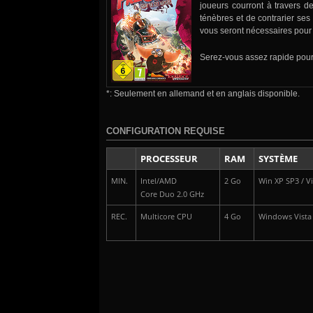
joueurs courront à travers d
ténèbres et de contrarier ses 
vous seront nécessaires pour
Serez-vous assez rapide pour
*: Seulement en allemand et en anglais disponible.
CONFIGURATION REQUISE
PROCESSEUR
RAM
SYSTÈME
MIN.
Intel/AMD
2 Go
Win XP SP3 / Vis
Core Duo 2.0 GHz
REC.
Multicore CPU
4 Go
Windows Vista /