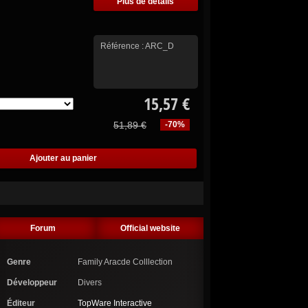
Plus de détails
Référence :
ARC_D
15,57 €
51,89 €
-70%
Forum
Official website
Genre
Family Aracde Colllection
Développeur
Divers
Éditeur
TopWare Interactive