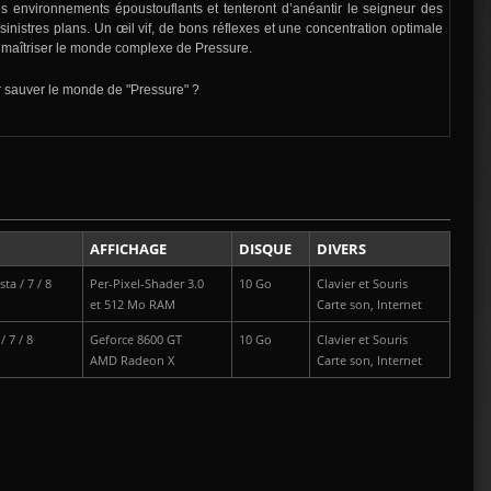
es environnements époustouflants et tenteront d’anéantir le seigneur des
sinistres plans. Un œil vif, de bons réflexes et une concentration optimale
 maîtriser le monde complexe de Pressure.
 sauver le monde de "Pressure" ?
AFFICHAGE
DISQUE
DIVERS
ta / 7 / 8
Per-Pixel-Shader 3.0
10 Go
Clavier et Souris
et 512 Mo RAM
Carte son, Internet
 7 / 8
Geforce 8600 GT
10 Go
Clavier et Souris
AMD Radeon X
Carte son, Internet