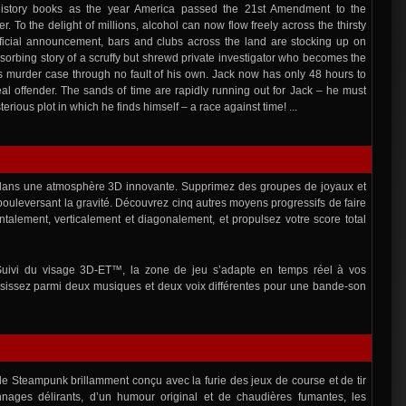
istory books as the year America passed the 21st Amendment to the
er. To the delight of millions, alcohol can now flow freely across the thirsty
ficial announcement, bars and clubs across the land are stocking up on
bsorbing story of a scruffy but shrewd private investigator who becomes the
s murder case through no fault of his own. Jack now has only 48 hours to
eal offender. The sands of time are rapidly running out for Jack – he must
erious plot in which he finds himself – a race against time! ...
s dans une atmosphère 3D innovante. Supprimez des groupes de joyaux et
 bouleversant la gravité. Découvrez cinq autres moyens progressifs de faire
ntalement, verticalement et diagonalement, et propulsez votre score total
Suivi du visage 3D-ET™, la zone de jeu s’adapte en temps réel à vos
issez parmi deux musiques et deux voix différentes pour une bande-son
e Steampunk brillamment conçu avec la furie des jeux de course et de tir
nages délirants, d’un humour original et de chaudières fumantes, les