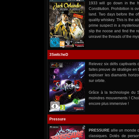
1933 will go down in the h
Constitution. Prohibition is ov
land. Two days before the of
quality whiskey. This is the a
prime suspect in a mysteriou
slip the noose and find the r
unravel the threads of the myst
3SwitcheD
Relevez six défis captivant
faites preuve de stratégie en
exploser les diamants horizo
sur orbite.
Grâce à la technologie du 
moindres mouvements ! Chois
encore plus immersive !
Pressure
PRESSURE
allie un monde d
classiques. Dotés de person