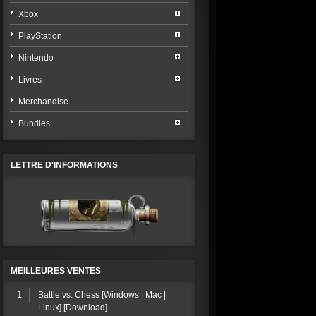
Xbox
PlayStation
Nintendo
Livres
Merchandise
Bundles
LETTRE D'INFORMATIONS
MEILLEURES VENTES
1
Battle vs. Chess [Windows | Mac |
Linux] [Download]