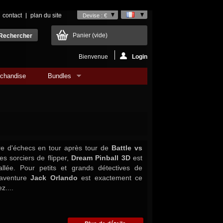
contact
plan du site
Devise : €
Panier
(vide)
Bienvenue
Login
chandise
Bundles
re d'échecs en tour après tour de
Battle vs
les sorciers de flipper,
Dream Pinball 3D
est
allée. Pour petits et grands détectives de
'aventure
Jack Orlando
est exactement ce
z....