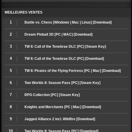
MEILLEURES VENTES
1
Battle vs. Chess [Windows | Mac | Linux] [Download]
2
Dream Pinball 3D [PC | MAC] [Download]
3
TW II: Call of the Tenebrae DLC [PC] [Steam Key]
4
TW II: Call of the Tenebrae DLC [PC] [Download]
5
TW II: Pirates of the Flying Fortress [PC | Mac] [Download]
6
Two Worlds II: Season Pass [PC] [Steam Key]
7
RPG Collection [PC] [Steam Key]
8
Knights and Merchants [PC | Mac] [Download]
9
Jagged Alliance 2 incl. Wildfire [Download]
10
Two Worlds II: Season Pass [PC] [Download]