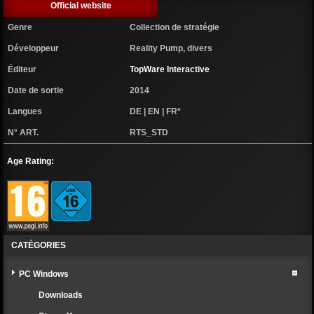
Official website
Genre
Collection de stratégie
Développeur
Reality Pump, divers
Éditeur
TopWare Interactive
Date de sortie
2014
Langues
DE | EN | FR*
N° ART.
RTS_STD
Age Rating:
CATÉGORIES
PC Windows
Downloads