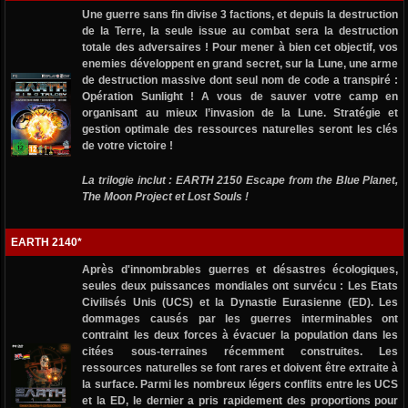
Une guerre sans fin divise 3 factions, et depuis la destruction
de la Terre, la seule issue au combat sera la destruction
totale des adversaires ! Pour mener à bien cet objectif, vos
enemies développent en grand secret, sur la Lune, une arme
de destruction massive dont seul nom de code a transpiré :
Opération Sunlight ! A vous de sauver votre camp en
organisant au mieux l’invasion de la Lune. Stratégie et
gestion optimale des ressources naturelles seront les clés
de votre victoire !
La trilogie inclut : EARTH 2150 Escape from the Blue Planet,
The Moon Project et Lost Souls !
EARTH 2140*
Après d'innombrables guerres et désastres écologiques,
seules deux puissances mondiales ont survécu : Les Etats
Civilisés Unis (UCS) et la Dynastie Eurasienne (ED). Les
dommages causés par les guerres interminables ont
contraint les deux forces à évacuer la population dans les
citées sous-terraines récemment construites. Les
ressources naturelles se font rares et doivent être extraite à
la surface. Parmi les nombreux légers conflits entre les UCS
et la ED, le dernier a pris rapidement des proportions pour