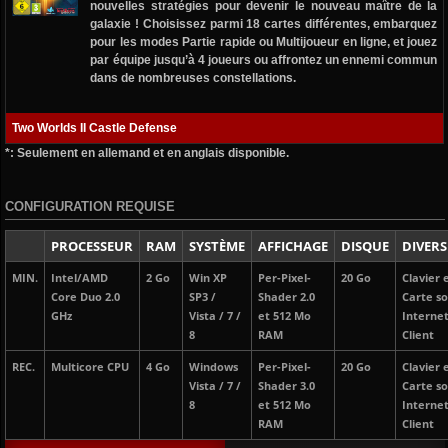
nouvelles stratégies pour devenir le nouveau maître de la
galaxie ! Choisissez parmi 18 cartes différentes, embarquez
pour les modes Partie rapide ou Multijoueur en ligne, et jouez
par équipe jusqu’à 4 joueurs ou affrontez un ennemi commun
dans de nombreuses constellations.
Two Worlds II Castle Defense
*: Seulement en allemand et en anglais disponible.
CONFIGURATION REQUISE
PROCESSEUR
RAM
SYSTÈME
AFFICHAGE
DISQUE
DIVERS
MIN.
Intel/AMD
2 Go
Win XP
Per-Pixel-
20 Go
Clavier 
Core Duo 2.0
SP3 /
Shader 2.0
Carte so
GHz
Vista / 7 /
et 512 Mo
Interne
8
RAM
Client
REC.
Multicore CPU
4 Go
Windows
Per-Pixel-
20 Go
Clavier 
Vista / 7 /
Shader 3.0
Carte so
8
et 512 Mo
Interne
RAM
Client