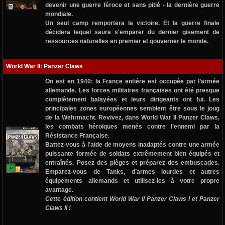
devenir une guerre féroce et sans pitié - la dernière guerre
mondiale.
Un seul camp remportera la victoire. Et la guerre finale
décidera lequel saura s'emparer du dernier gisement de
ressources naturelles en premier et gouverner le monde.
World War II: Panzer Claws
On est en 1940: la France entière est occupée par l’armée
allemande. Les forces militaires françaises ont été presque
complètement balayées et leurs dirigeants ont fui. Les
principales zones européennes semblent être sous le joug
de la Wehrmacht. Revivez, dans
World War II Panzer Claws
,
les combats héroïques menés contre l’ennemi par la
Résistance Française.
Battez-vous à l’aide de moyens inadaptés contre une armée
puissante formée de soldats extrêmement bien équipés et
entraînés. Posez des pièges et préparez des embuscades.
Emparez-vous de Tanks, d’armes lourdes et autres
équipements allemands et utilisez-les à votre propre
avantage.
Cette édition contient World War II Panzer Claws I et Panzer
Claws II !