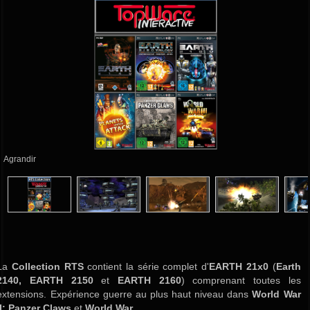
Agrandir
La
Collection RTS
contient la série complet d'
EARTH 21x0
(
Earth
2140, EARTH 2150
et
EARTH 2160
) comprenant toutes les
extensions. Expérience guerre au plus haut niveau dans
World War
II: Panzer Claws
et
World War...