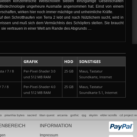
ieben konzentrische Weltschollen sieben einzigartige Gesellschaften
 Biotechnologie ungeheure Ausmaße angenommen hat. Einst von einem
chaffen, wirken hier noch immer mächtige und unheimliche Kräfte.
uf den Schrotthaufen von Terra 2 lebt und nach Nützlichem sucht, wird in
erissen und muß sich dem Vermächtnis des Schöpfers stellen. Sie braucht
 sie vertrauen in einer Welt am Rande des Abgrunds ....
GRAFIK
HDD
SONSTIGES
ta / 7 / 8
Per-Pixel-Shader 3.0
25 GB
Maus, Tastatur
und 512 MB RAM
Soundkarte, Internet
 7 / 8
Per-Pixel-Shader 4.0
25 GB
Maus, Tastatur
und 512 MB RAM
Soundkarte 5.1, Internet
lo
piranhia bytes
sacred
titan quest
arcania
gothic
rpg
skyrim
elder scrolls
cd project r
ENBEREICH
INFORMATION
ngen
Impressum