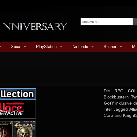
Xbox
PlayStation
Nintendo
Bücher
Me
Die
RPG COL
Blockbustern
Tw
GotY
inklusive d
Titel Jagged All
Core und KnightS