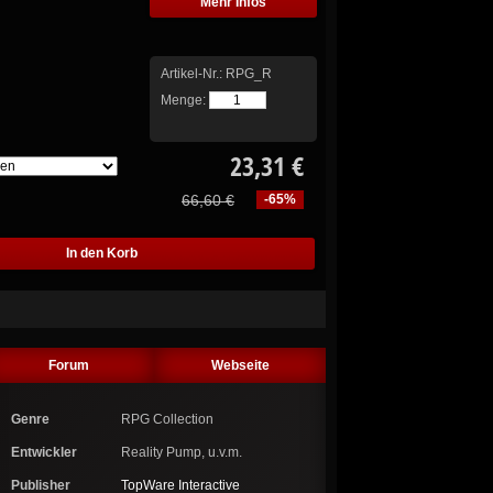
Mehr Infos
Artikel-Nr.:
RPG_R
Menge:
23,31 €
66,60 €
-65%
Forum
Webseite
Genre
RPG Collection
Entwickler
Reality Pump, u.v.m.
Publisher
TopWare Interactive