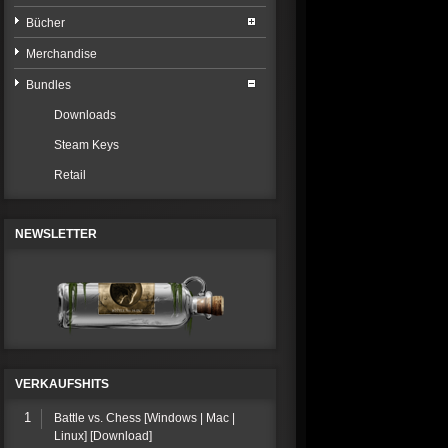
Bücher
Merchandise
Bundles
Downloads
Steam Keys
Retail
NEWSLETTER
VERKAUFSHITS
1
Battle vs. Chess [Windows | Mac |
Linux] [Download]