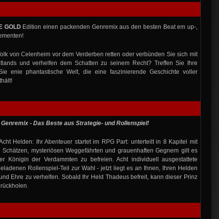
E GOLD
Edition einen packenden Genremix aus den besten Beat em up-,
lementen!
Volk von Celenheim vor dem Verderben retten oder verbünden Sie sich mit
lands und verhelfen dem Schatten zu seinem Recht? Treffen Sie Ihre
ie enie phantastische Welt, die eine faszinierende Geschichte voller
hält!
er Genremix - Das Beste aus Strategie- und Rollenspiel!
cht Helden: Ihr Abenteuer startet im RPG Part: unterteilt in 8 Kapitel mit
n Schätzen, mysteriösen Weggefährten und grauenhaften Gegnern gilt es
 Königin der Verdammten zu befreien. Acht individuell ausgestattete
ladenen Rollenspiel-Teil zur Wahl - jetzt liegt es an Ihnen, Ihren Helden
d Ehre zu verhelfen. Sobald Ihr Held Thadeus befreit, kann dieser Prinz
urückholen.