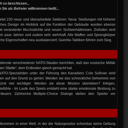
h so beschissen...
 Sie als Befreier willkommen heißt...
ietet 230 neue und überarbeitete Sektoren: Neue Siedlungen mit höherer
sches Design im Hinblick auf die Funktion der Gebäude wurden ebenso
mit veränderter Wuchsdichte und neuen Sichtverhältnissen. Zivilisten sind
 ein paar Jahren und zudem sehr wehrhaft. Alle Waffen und Sprengkörper
sche Eigenschaften neu ausbalanciert. Guerilla-Taktiken führen zum Sieg.
enste verschiedener NATO-Staaten berichten, daß das russische Militär
men Städte", dem Erdboden gleich gemacht hat.
NATO-Spezialisten unter der Führung des Kanadiers Cole Sullivan wird
en auf den Grund zu gehen. Werden sie das schreckliche Geheimnis von
nd viel wichtiger: Werden sie diese Mission überleben? Intrigen,
fühle - Im Laufe des Spiels entsteht eine starke emotionale Bindung zu
euers. Zahlreiche Multiple-Choice Dialoge stellen den Spieler vor
.
lkommen in einer Welt, in der die Naturgesetze scheinbar keine Geltung