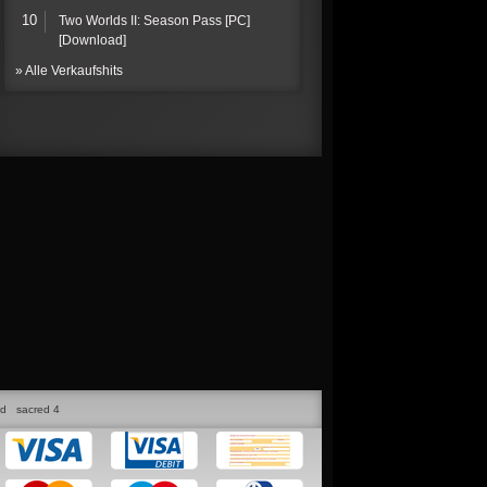
10
Two Worlds II: Season Pass [PC]
[Download]
» Alle Verkaufshits
ed
sacred 4