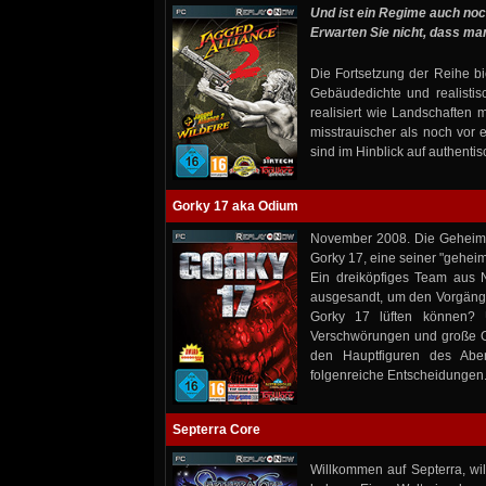
Und ist ein Regime auch noc
Erwarten Sie nicht, dass man
Die Fortsetzung der Reihe b
Gebäudedichte und realisti
realisiert wie Landschaften 
misstrauischer als noch vor
sind im Hinblick auf authenti
Gorky 17 aka Odium
November 2008. Die Geheimdi
Gorky 17, eine seiner "gehei
Ein dreiköpfiges Team aus 
ausgesandt, um den Vorgäng
Gorky 17 lüften können? U
Verschwörungen und große Ge
den Hauptfiguren des Abent
folgenreiche Entscheidungen
Septerra Core
Willkommen auf Septerra, wil