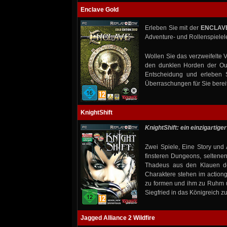
Enclave Gold
Erleben Sie mit der
ENCLAV
Adventure- und Rollenspiele
Wollen Sie das verzweifelte 
den dunklen Horden der Out
Entscheidung und erleben S
Überraschungen für Sie bereit
KnightShift
KnightShift: ein einzigartig
Zwei Spiele, Eine Story und A
finsteren Dungeons, seltene
Thadeus aus den Klauen der
Charaktere stehen im actionge
zu formen und ihm zu Ruhm un
Siegfried in das Königreich z
Jagged Alliance 2 Wildfire