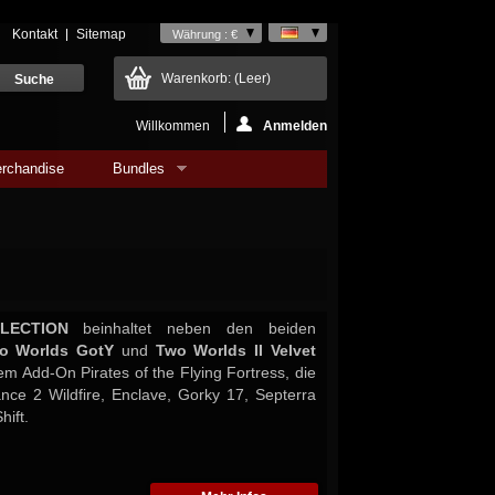
Kontakt
Sitemap
Währung : €
Warenkorb:
(Leer)
Willkommen
Anmelden
rchandise
Bundles
LECTION
beinhaltet neben den beiden
o Worlds GotY
und
Two Worlds II Velvet
em Add-On Pirates of the Flying Fortress, die
iance 2 Wildfire, Enclave, Gorky 17, Septerra
hift.