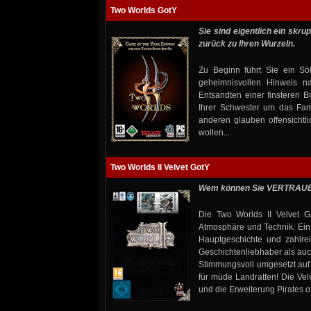
Two Worlds GotY
Sie sind eigentlich ein skru
zurück zu Ihren Wurzeln.
Zu Beginn führt Sie ein Sö
geheimnisvollen Hinweis n
Entsandten einer finsteren B
Ihrer Schwester um das Fami
anderen glauben offensicht
wollen...
Two Worlds II Velvet GotY
Wem können Sie VERTRAUEN
Die Two Worlds II Velvet G
Atmosphäre und Technik. Ein
Hauptgeschichte und zahlre
Geschichtenliebhaber als auc
Stimmungsvoll umgesetzt auf 
für müde Landratten! Die Vel
und die Erweiterung Pirates of