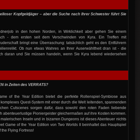
pelloser Kopfgeldjäger – aber die Suche nach Ihrer Schwester führt Sie
ldnerjob in den hohen Norden, in Wirklichkeit aber gehen Sie einem
ach - dem ersten seit dem Verschwinden von Kyra. Ein Treffen mit
ruderschaft bringt eine Überraschung: tatsächlich geht es den Entführern
lienrelikt. Ob nun etwas Wahres an Ihrer Auserwähltheit dran ist - die
lich daran und Sie müssen handeln, wenn Sie Kyra lebend wiedersehen
 in Zeiten des VERRATS?
ame of the Year Edition bietet die perfekte Rollenspiel-Symbiose aus
 komplexes Quest-System mit einer durch die Welt leitenden, spannenden
ichen Cutscenes sorgen dafür, dass sowohl den roten Faden liebende
h abenteuerlustige Pioniergeister gleichermaßen auf ihre Kosten kommen.
malerischen Inseln und in bizarren Dungeons ist dieses Abenteuer nichts
vet Game of the Year Edition von Two Worlds II beinhaltet das Hauptspiel
 the Flying Fortress!