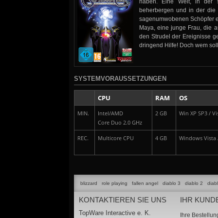
haben. Eine Welt, in der s
beherbergen und in der die
sagenumwobenen Schöpfer ers
Maya, eine junge Frau, die a
den Strudel der Ereignisse g
dringend Hilfe! Doch wem soll
SYSTEMVORAUSSETZUNGEN
CPU
RAM
OS
MIN.
Intel/AMD
2 GB
Win XP SP3 / Vis
Core Duo 2.0 GHz
REC.
Multicore CPU
4 GB
Windows Vista /
blizzard
role playing
fallen angel
diablo 3
diablo 2
diab
KONTAKTIEREN SIE UNS
IHR KUND
TopWare Interactive e. K.
Ihre Bestellu