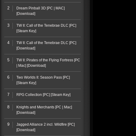
2
Dream Pinball 3D [PC | MAC]
[Download]
3
TW II: Call of the Tenebrae DLC [PC]
[Steam Key]
4
TW II: Call of the Tenebrae DLC [PC]
[Download]
5
TW II: Pirates of the Flying Fortress [PC
| Mac] [Download]
6
Two Worlds II: Season Pass [PC]
[Steam Key]
7
RPG Collection [PC] [Steam Key]
8
Knights and Merchants [PC | Mac]
[Download]
9
Jagged Alliance 2 incl. Wildfire [PC]
[Download]