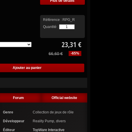
Plus de détails
Référence :
RPG_R
Quantité :
23,31 €
66,60 €
-65%
Forum
Official website
Genre
Collection de jeux de rôle
Développeur
Reality Pump, divers
Éditeur
TopWare Interactive