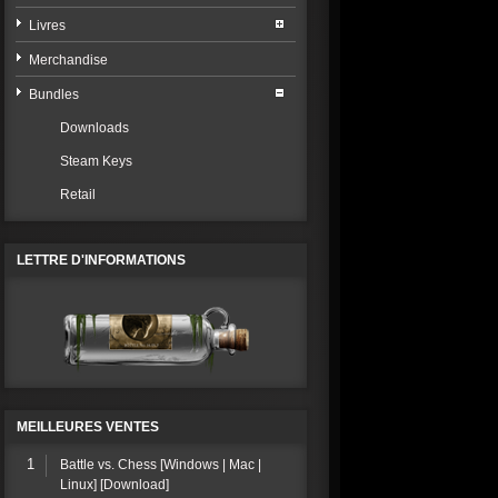
Livres
Merchandise
Bundles
Downloads
Steam Keys
Retail
LETTRE D'INFORMATIONS
MEILLEURES VENTES
1
Battle vs. Chess [Windows | Mac |
Linux] [Download]