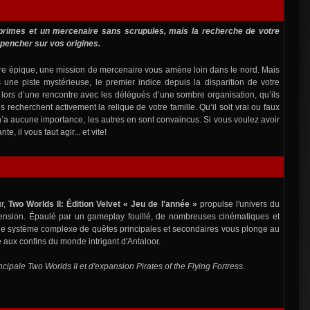
rimes et un mercenaire sans scrupules, mais la recherche de votre
pencher sur vos origines.
ure épique, une mission de mercenaire vous amène loin dans le nord. Mais
ne piste mystérieuse, le premier indice depuis la disparition de votre
 lors d’une rencontre avec les délégués d’une sombre organisation, qu’ils
ls recherchent activement la relique de votre famille. Qu’il soit vrai ou faux
 n’a aucune importance, les autres en sont convaincus. Si vous voulez avoir
e, il vous faut agir... et vite!
ur,
Two Worlds II: Édition Velvet « Jeu de l'année »
propulse l'univers du
nsion. Épaulé par un gameplay fouillé, de nombreuses cinématiques et
e système complexe de quêtes principales et secondaires vous plonge au
 aux confins du monde intrigant d'Antaloor.
ncipale Two Worlds II et d'expansion Pirates of the Flying Fortress
.