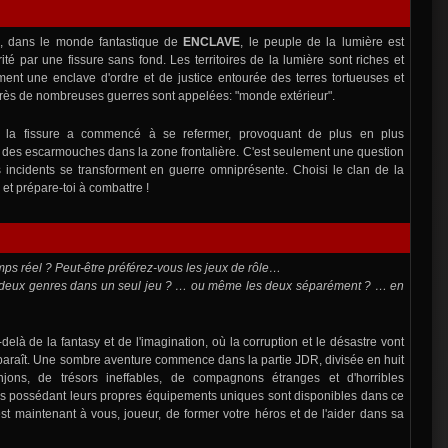
, dans le monde fantastique de
ENCLAVE
, le peuple de la lumière est
té par une fissure sans fond. Les territoires de la lumière sont riches et
ment une enclave d'ordre et de justice entourée des terres tortueuses et
i après de nombreuses guerres sont appelées: "monde extérieur".
s, la fissure a commencé à se refermer, provoquant de plus en plus
 des escarmouches dans la zone frontalière. C'est seulement une question
incidents se transforment en guerre omniprésente. Choisi le clan de la
 et prépare-toi à combattre !
mps réel ? Peut-être préférez-vous les jeux de rôle…
 deux genres dans un seul jeu ? … ou même les deux séparément ? … en
à de la fantasy et de l'imagination, où la corruption et le désastre vont
il paraît. Une sombre aventure commence dans la partie JDR, divisée en huit
ons, de trésors ineffables, de compagnons étranges et d'horribles
s possédant leurs propres équipements uniques sont disponibles dans ce
'est maintenant à vous, joueur, de former votre héros et de l'aider dans sa