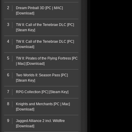
2
Dream Pinball 3D [PC | MAC]
[Download]
3
TW II: Call of the Tenebrae DLC [PC]
[Steam Key]
4
TW II: Call of the Tenebrae DLC [PC]
[Download]
5
TW II: Pirates of the Flying Fortress [PC
| Mac] [Download]
6
Two Worlds II: Season Pass [PC]
[Steam Key]
7
RPG Collection [PC] [Steam Key]
8
Knights and Merchants [PC | Mac]
[Download]
9
Jagged Alliance 2 incl. Wildfire
[Download]