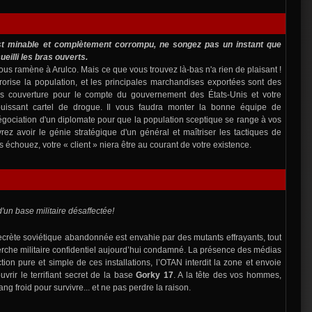
st minable et complètement corrompu, ne songez pas un instant que
ueilli les bras ouverts.
ous ramène à Arulco. Mais ce que vous trouvez là-bas n'a rien de plaisant !
orise la population, et les principales marchandises exportées sont des
us couverture pour le compte du gouvernement des États-Unis et votre
 puissant cartel de drogue. Il vous faudra monter la bonne équipe de
négociation d'un diplomate pour que la population sceptique se range à vos
rez avoir le génie stratégique d'un général et maîtriser les tactiques de
s échouez, votre « client » niera être au courant de votre existence.
d'un base militaire désaffectée!
ète soviétique abandonnée est envahie par des mutants effrayants, tout
herche militaire confidentiel aujourd’hui condamné. La présence des médias
tion pure et simple de ces installations, l’OTAN interdit la zone et envoie
rir le terrifiant secret de la base
Gorky 17
. A la tête des vos hommes,
ng froid pour survivre... et ne pas perdre la raison.