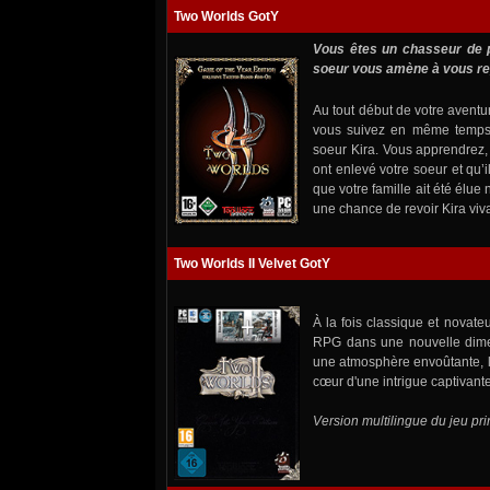
Two Worlds GotY
Vous êtes un chasseur de p
soeur vous amène à vous re
Au tout début de votre avent
vous suivez en même temps u
soeur Kira. Vous apprendrez,
ont enlevé votre soeur et qu’i
que votre famille ait été élue
une chance de revoir Kira vivant
Two Worlds II Velvet GotY
À la fois classique et novate
RPG dans une nouvelle dime
une atmosphère envoûtante, l
cœur d'une intrigue captivante
Version multilingue du jeu pri