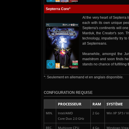
Septerra Core*
At the very heart of Septerra 
each with its own unique peo
Septerra's continents will one
Marduk, the Creator's son. T
technology, impatiently try to
all Septerreans.
Meanwhile, amongst the Ju
maelstrom and soon finds her
stands no chance of fulfilling
*: Seulement en allemand et en anglais disponible.
CONFIGURATION REQUISE
PROCESSEUR
RAM
SYSTÈME
MIN.
Intel/AMD
2 Go
Win XP SP3 / Vis
Core Duo 2.0 GHz
REC.
Multicore CPU
4 Go
Windows Vista /