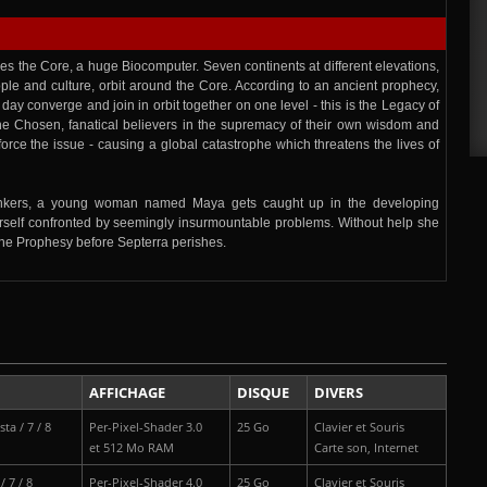
lies the Core, a huge Biocomputer. Seven continents at different elevations,
ple and culture, orbit around the Core. According to an ancient prophecy,
 day converge and join in orbit together on one level - this is the Legacy of
he Chosen, fanatical believers in the supremacy of their own wisdom and
 force the issue - causing a global catastrophe which threatens the lives of
nkers, a young woman named Maya gets caught up in the developing
self confronted by seemingly insurmountable problems. Without help she
 the Prophesy before Septerra perishes.
AFFICHAGE
DISQUE
DIVERS
ta / 7 / 8
Per-Pixel-Shader 3.0
25 Go
Clavier et Souris
et 512 Mo RAM
Carte son, Internet
 7 / 8
Per-Pixel-Shader 4.0
25 Go
Clavier et Souris