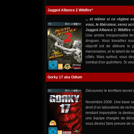
Jagged Alliance 2 Wildfire*
... et même si ce régime e
vous, le libérateur, serez acc
Jagged Alliance 2: Wildfire
v
Une armée irresponsable terr
drogues. Vous travaillez so
objectif est de détruire le
mercenaires, et le talent de 
côtés. Mais surtout, vous dev
combat d'un guérillero. Si vou
Gorky 17 aka Odium
Découvrez le terrifiant secret 
Novembre 2008. Une base secr
droit d’un laboratoire de rec
rendant impossible la destruc
une équipe chargée de découv
vous devrez faire preuve de sa