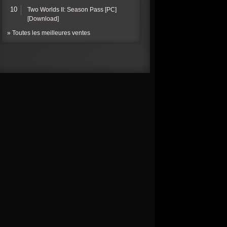
10
Two Worlds II: Season Pass [PC]
[Download]
» Toutes les meilleures ventes