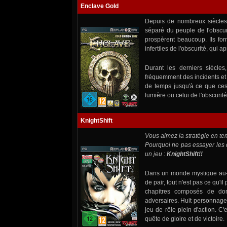
Enclave Gold
Depuis de nombreux siècles
séparé du peuple de l'obscuri
prospèrent beaucoup. Ils for
infertiles de l'obscurité, qu
Durant les derniers siècle
fréquemment des incidents et
de temps jusqu'à ce que ces 
lumière ou celui de l'obscurité
KnightShift
Vous aimez la stratégie en te
Pourquoi ne pas essayer les
un jeu :
KnightShift
!!
Dans un monde mystique au-del
de pair, tout n'est pas ce qu'
chapitres composés de donj
adversaires. Huit personnage
jeu de rôle plein d'action. C
quête de gloire et de victoire.