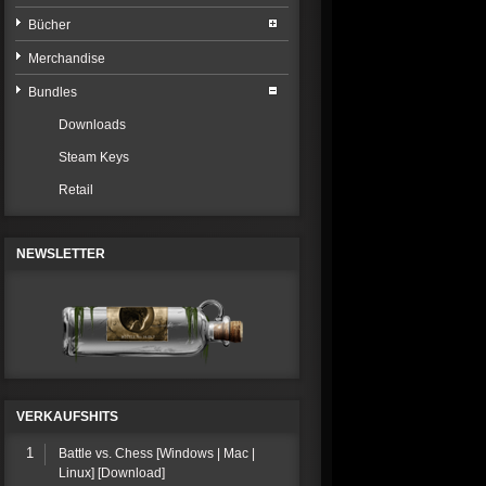
Bücher
Merchandise
Bundles
Downloads
Steam Keys
Retail
NEWSLETTER
VERKAUFSHITS
1
Battle vs. Chess [Windows | Mac |
Linux] [Download]