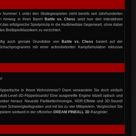
 Nummer 1 unter den Strategiespielen zieht bereits seit Jahrhunderten
en hinweg in ihren Bann!
Battle vs. Chess
setzt nun den interaktiven
t das erfolgreiche Spielprinzip in die multimediale Gegenwart, ohne dabei
s Brettspielklassikers zu verzichten.
eitig auch geniale Grundidee von
Battle vs. Chess
basiert auf der
Schachprogramms mit einer actionbetonten Kampfsimulation inklusive
.
n!
 Flippertische in Ihrem Wohnzimmer? Dann verwandeln Sie doch einfach
ulti-Level-3D-Flipperboards! Eine ausgereifte Engine kitzelt optisch und
ssiker heraus: Neueste Partikeltechnologie, HDR-Effekte und 3D-Sound!
enen Schwierigkeitsgraden und mit bis zu vier Mitspielern. Vergleichen Sie
ielern weltweit in der offiziellen
DREAM PINBALL 3D
-Rangliste!