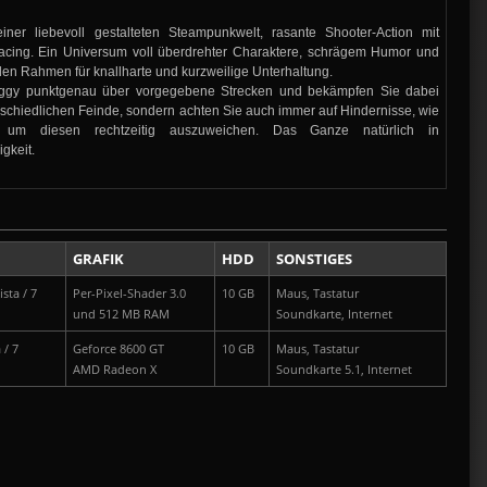
iner liebevoll gestalteten Steampunkwelt, rasante Shooter-Action mit
acing. Ein Universum voll überdrehter Charaktere, schrägem Humor und
en Rahmen für knallharte und kurzweilige Unterhaltung.
uggy punktgenau über vorgegebene Strecken und bekämpfen Sie dabei
erschiedlichen Feinde, sondern achten Sie auch immer auf Hindernisse, wie
um diesen rechtzeitig auszuweichen. Das Ganze natürlich in
gkeit.
GRAFIK
HDD
SONSTIGES
sta / 7
Per-Pixel-Shader 3.0
10 GB
Maus, Tastatur
und 512 MB RAM
Soundkarte, Internet
 / 7
Geforce 8600 GT
10 GB
Maus, Tastatur
AMD Radeon X
Soundkarte 5.1, Internet