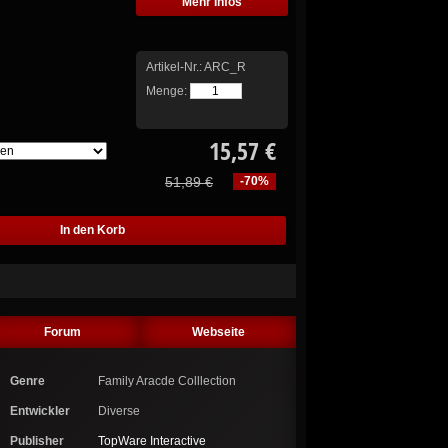
Mehr Infos
Artikel-Nr.:
ARC_R
Menge:
15,57 €
51,89 €
-70%
Forum
Webseite
Genre
Family Aracde Colllection
Entwickler
Diverse
Publisher
TopWare Interactive