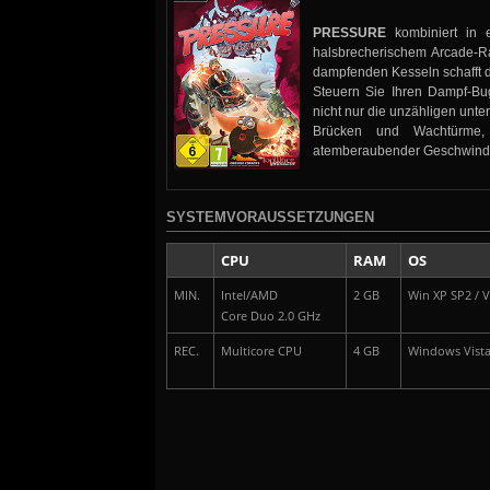
PRESSURE
kombiniert in e
halsbrecherischem Arcade-R
dampfenden Kesseln schafft d
Steuern Sie Ihren Dampf-B
nicht nur die unzähligen unt
Brücken und Wachtürme, 
atemberaubender Geschwindi
SYSTEMVORAUSSETZUNGEN
CPU
RAM
OS
MIN.
Intel/AMD
2 GB
Win XP SP2 / Vi
Core Duo 2.0 GHz
REC.
Multicore CPU
4 GB
Windows Vista