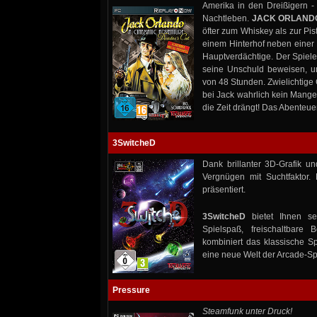
Amerika in den Dreißigern - 
Nachtleben.
JACK ORLAND
öfter zum Whiskey als zur Pi
einem Hinterhof neben einer L
Hauptverdächtige. Der Spiele
seine Unschuld beweisen, um
von 48 Stunden. Zwielichtige 
bei Jack wahrlich kein Mange
die Zeit drängt! Das Abenteu
3SwitcheD
Dank brillanter 3D-Grafik un
Vergnügen mit Suchtfaktor.
präsentiert.
3SwitcheD
bietet Ihnen se
Spielspaß, freischaltbare
kombiniert das klassische Sp
eine neue Welt der Arcade-Sp
Pressure
Steamfunk unter Druck!