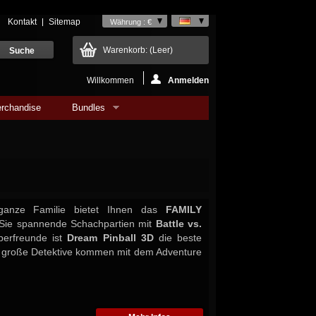
Kontakt
Sitemap
Währung : €
Warenkorb:
(Leer)
Willkommen
Anmelden
rchandise
Bundles
ganze Familie bietet Ihnen das
FAMILY
 Sie spannende Schachpartien mit
Battle vs.
pperfreunde ist
Dream Pinball 3D
die beste
d große Detektive kommen mit dem Adventure