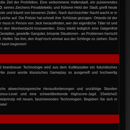
die Zeit der Prohibition. Eine verkommene Hafenstadt, ein pulsierendes
O
, seines Zeichens Privatdetektiv, und früherer Held der Stadt, greift heute
stole und träumt von besseren Zeiten. Nach durchzechter Nacht wacht er in
eiche auf. Die Polizei hat schnell ihre Schlüsse gezogen: Orlando ist der
r muss in Person von Jack herausfinden, wer der eigentliche Täter ist und
 den Mordverdacht loszuwerden. Dazu bleibt lediglich eine Galgenfrist
Gestalten, gewiefte Gangster, brisante Situationen - an Problemen herrscht
l. Helfen Sie ihm, den Kopf noch einmal aus der Schlinge zu ziehen. Doch
er kann beginnen!
d brandneuer Technologie wird aus dem Kultklassiker ein futuristisches
 Nie zuvor wurde klassisches Gameplay so ausgereift und hochwertig
chs abwechslungsreiche Herausforderungen und unzählige Stunden
 Bonus-Level und eine schweißtreibende Highscore-Jagd. 3SwitcheD
ielprinzip mit neuen, faszinierenden Technologien. Begeben Sie sich in
iele!