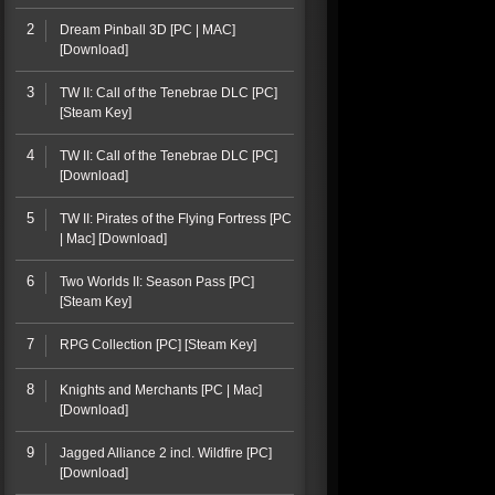
2
Dream Pinball 3D [PC | MAC]
[Download]
3
TW II: Call of the Tenebrae DLC [PC]
[Steam Key]
4
TW II: Call of the Tenebrae DLC [PC]
[Download]
5
TW II: Pirates of the Flying Fortress [PC
| Mac] [Download]
6
Two Worlds II: Season Pass [PC]
[Steam Key]
7
RPG Collection [PC] [Steam Key]
8
Knights and Merchants [PC | Mac]
[Download]
9
Jagged Alliance 2 incl. Wildfire [PC]
[Download]