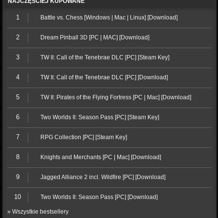
NAJCZĘŚCIEJ KUPOWANE
1
Battle vs. Chess [Windows | Mac | Linux] [Download]
2
Dream Pinball 3D [PC | MAC] [Download]
3
TW II: Call of the Tenebrae DLC [PC] [Steam Key]
4
TW II: Call of the Tenebrae DLC [PC] [Download]
5
TW II: Pirates of the Flying Fortress [PC | Mac] [Download]
6
Two Worlds II: Season Pass [PC] [Steam Key]
7
RPG Collection [PC] [Steam Key]
8
Knights and Merchants [PC | Mac] [Download]
9
Jagged Alliance 2 incl. Wildfire [PC] [Download]
10
Two Worlds II: Season Pass [PC] [Download]
» Wszystkie bestsellery