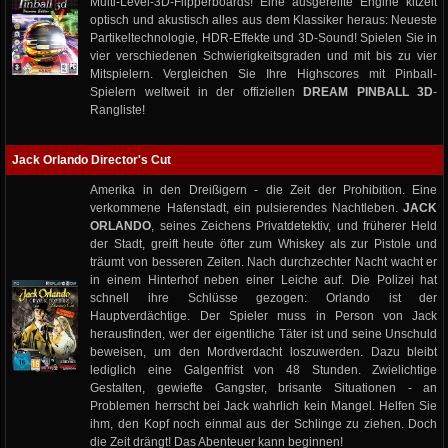
Multi-Level-3D-Flipperboards! Eine ausgereifte Engine kitzelt
optisch und akustisch alles aus dem Klassiker heraus: Neueste
Partikeltechnologie, HDR-Effekte und 3D-Sound! Spielen Sie in
vier verschiedenen Schwierigkeitsgraden und mit bis zu vier
Mitspielern. Vergleichen Sie Ihre Highscores mit Pinball-
Spielern weltweit in der offiziellen
DREAM PINBALL 3D
-
Rangliste!
Jack Orlando Director's Cut
Amerika in den Dreißigern - die Zeit der Prohibition. Eine
verkommene Hafenstadt, ein pulsierendes Nachtleben.
JACK
ORLANDO
, seines Zeichens Privatdetektiv, und früherer Held
der Stadt, greift heute öfter zum Whiskey als zur Pistole und
träumt von besseren Zeiten. Nach durchzechter Nacht wacht er
in einem Hinterhof neben einer Leiche auf. Die Polizei hat
schnell ihre Schlüsse gezogen: Orlando ist der
Hauptverdächtige. Der Spieler muss in Person von Jack
herausfinden, wer der eigentliche Täter ist und seine Unschuld
beweisen, um den Mordverdacht loszuwerden. Dazu bleibt
lediglich eine Galgenfrist von 48 Stunden. Zwielichtige
Gestalten, gewiefte Gangster, brisante Situationen - an
Problemen herrscht bei Jack wahrlich kein Mangel. Helfen Sie
ihm, den Kopf noch einmal aus der Schlinge zu ziehen. Doch
die Zeit drängt! Das Abenteuer kann beginnen!