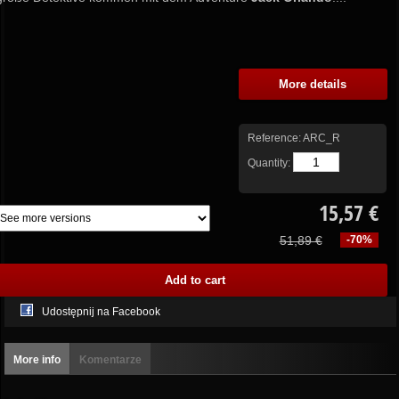
More details
Reference:
ARC_R
Quantity:
15,57 €
51,89 €
-70%
Udostępnij na Facebook
More info
Komentarze