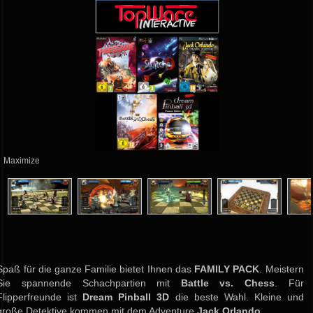
Maximize
Spaß für die ganze Familie bietet Ihnen das
FAMILY PACK
. Meistern
Sie spannende Schachpartien mit
Battle vs. Chess
. Für
Flipperfreunde ist
Dream Pinball 3D
die beste Wahl. Kleine und
große Detektive kommen mit dem Adventure
Jack Orlando
....