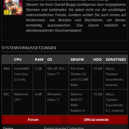
Steuern Sie Ihren Dampf-Buggy punktgenau über vorgegebene
Strecken und bekämpfen Sie dabei nicht nur die unzähligen
unterschiedlichen Feinde, sondern achten Sie auch immer auf
Hindernisse, wie Brücken und Wachtürme, um diesen
rechtzeitig auszuweichen. Das Ganze natürlich in
atemberaubender Geschwindigkeit.
SYSTEMVORAUSSETZUNGEN
CPU
RAM
OS
GRAFIK
HDD
SONSTIGES
MIN.
Intel/AMD
2 GB
Win XP SP2 /
Per-Pixel-
10 GB
Maus,
Core Duo
Vista / 7
Shader 3.0
Tastatur
2.0 GHz
und 512 MB
Soundkarte,
RAM
Internet
REC.
Multicore
4 GB
Windows
Geforce
10 GB
Maus,
CPU
Vista / 7
8600 GT
Tastatur
AMD
Soundkarte
Radeon X
5.1, Internet
Forum
Official website
Genre
Family Aracde Colllection