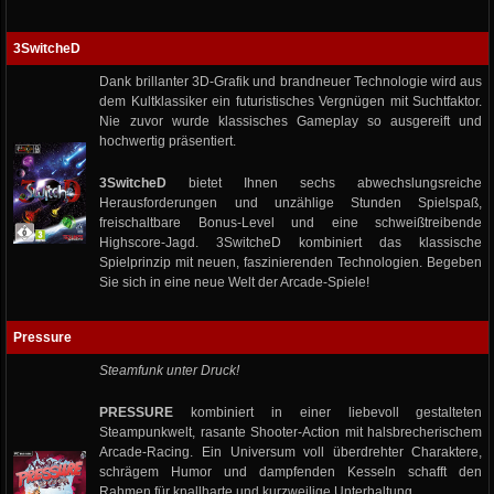
3SwitcheD
Dank brillanter 3D-Grafik und brandneuer Technologie wird aus
dem Kultklassiker ein futuristisches Vergnügen mit Suchtfaktor.
Nie zuvor wurde klassisches Gameplay so ausgereift und
hochwertig präsentiert.
3SwitcheD
bietet Ihnen sechs abwechslungsreiche
Herausforderungen und unzählige Stunden Spielspaß,
freischaltbare Bonus-Level und eine schweißtreibende
Highscore-Jagd. 3SwitcheD kombiniert das klassische
Spielprinzip mit neuen, faszinierenden Technologien. Begeben
Sie sich in eine neue Welt der Arcade-Spiele!
Pressure
Steamfunk unter Druck!
PRESSURE
kombiniert in einer liebevoll gestalteten
Steampunkwelt, rasante Shooter-Action mit halsbrecherischem
Arcade-Racing. Ein Universum voll überdrehter Charaktere,
schrägem Humor und dampfenden Kesseln schafft den
Rahmen für knallharte und kurzweilige Unterhaltung.