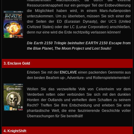
rivalisierenden Machtblöcken, da durch die extreme
Ressourcenknappheit nur ein geringer Teil der Erdbevölkerung
die Möglichkeit haben wird, in einem Mars-Außenposten
unterzukommen. Um zu überleben, müssen Sie sich einer der
drei Seiten der ED (Eurasian Dynasty), der UCS (United
Civilized States) oder der LC (Lunar Corporation) anschließen,
denn nur eine wird die Erde rechtzeitig verlassen können!
Die Earth 2150 Trilogie beinhaltet EARTH 2150 Escape from
the Blue Planet, The Moon Project und Lost Souls!
3. Enclave Gold
Erleben Sie mit der
ENCLAVE
einen packenden Genremix aus
den besten Beat'em up-, Adventure- und Rollenspielelementen!
Wollen Sie das verzweifelte Volk von Celenheim vor dem
Verderben retten oder verbünden Sie sich mit den dunklen
Horden der Outlands und verhelfen dem Schatten zu seinem
Recht? Treffen Sie Ihre Entscheidung und erleben Sie enie
phantastische Welt, die eine faszinierende Geschichte voller
Überraschungen für Sie bereithält!
4. KnightShift