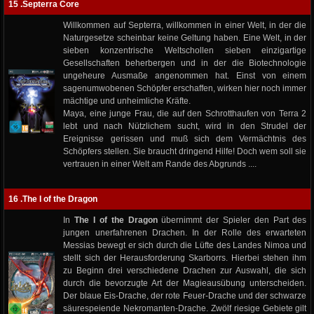
15 .Septerra Core
Willkommen auf Septerra, willkommen in einer Welt, in der die
Naturgesetze scheinbar keine Geltung haben. Eine Welt, in der
sieben konzentrische Weltschollen sieben einzigartige
Gesellschaften beherbergen und in der die Biotechnologie
ungeheure Ausmaße angenommen hat. Einst von einem
sagenumwobenen Schöpfer erschaffen, wirken hier noch immer
mächtige und unheimliche Kräfte.
Maya, eine junge Frau, die auf den Schrotthaufen von Terra 2
lebt und nach Nützlichem sucht, wird in den Strudel der
Ereignisse gerissen und muß sich dem Vermächtnis des
Schöpfers stellen. Sie braucht dringend Hilfe! Doch wem soll sie
vertrauen in einer Welt am Rande des Abgrunds ....
16 .The I of the Dragon
In
The I of the Dragon
übernimmt der Spieler den Part des
jungen unerfahrenen Drachen. In der Rolle des erwarteten
Messias bewegt er sich durch die Lüfte des Landes Nimoa und
stellt sich der Herausforderung Skarborrs. Hierbei stehen ihm
zu Beginn drei verschiedene Drachen zur Auswahl, die sich
durch die bevorzugte Art der Magieausübung unterscheiden.
Der blaue Eis-Drache, der rote Feuer-Drache und der schwarze
säurespeiende Nekromanten-Drache. Zwölf riesige Gebiete gilt