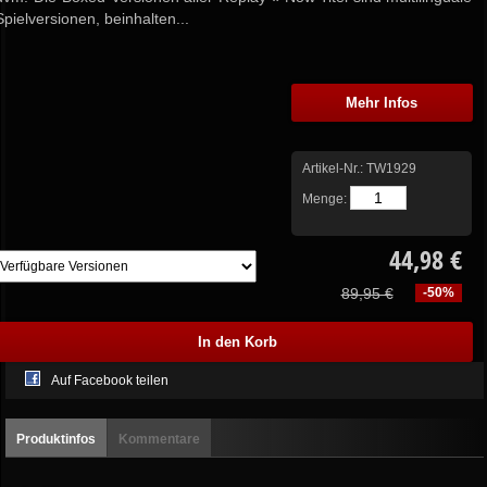
Spielversionen, beinhalten...
Mehr Infos
Artikel-Nr.:
TW1929
Menge:
44,98 €
89,95 €
-50%
Auf Facebook teilen
Produktinfos
Kommentare