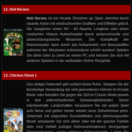
12. Heli Heroes
Heli Heroes
ist ein Arcade Shoot'em up Spiel, welches durch
rasante Action mit eindrucksvollen Grafiken und Effekten glänzt.
Sie navigieren einen AH - 64 Apache Longbow oder einen
russischen Hokum Hubschrauber durch anspruchsvolle und
abwechslungsreiche Missionen. Die Kampfkraft der
Hubschrauber kann durch das Aufsammeln von Bonuswaffen
während der Missionen entscheidend erhöht werden! Spielen
Sie allein oder zu zweit an einem PC und messen Sie sich mit
anderen Spielern in der weltweiten Online Rangliste.
13. Chicken Shoot 1
Das lästige Federvieh gibt einfach keine Ruhe. Stoppen Sie die
feindselige Verwüstung der wild gewordenen Hühner im Arcade
Mode oder kämpfen Sie gegen die Zeit im Classic Mode jeweils
in drei unterschiedlichen Schwierigkeitsstufen. Sechs
märchenhafte Landschaften verzaubern Sie mit jedem Spiel
aufs Neue und geben immer wieder neue Geheimnisse preis.
Untermalt mit originellen Soundeffekten und stimmungsvoller
Musik amüsieren Sie sich allein oder mit der ganzen Familie
über eine Vielfalt putziger Hühneranimationen, einzigartiger