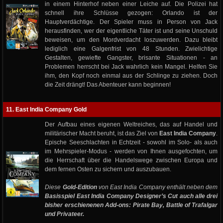
in einem Hinterhof neben einer Leiche auf. Die Polizei hat
schnell ihre Schlüsse gezogen: Orlando ist der
Hauptverdächtige. Der Spieler muss in Person von Jack
herausfinden, wer der eigentliche Täter ist und seine Unschuld
beweisen, um den Mordverdacht loszuwerden. Dazu bleibt
lediglich eine Galgenfrist von 48 Stunden. Zwielichtige
Gestalten, gewiefte Gangster, brisante Situationen - an
Problemen herrscht bei Jack wahrlich kein Mangel. Helfen Sie
ihm, den Kopf noch einmal aus der Schlinge zu ziehen. Doch
die Zeit drängt! Das Abenteuer kann beginnen!
11. East India Company Gold
Der Aufbau eines eigenen Weltreiches, das auf Handel und
militärischer Macht beruht, ist das Ziel von
East India Company
.
Epische Seeschlachten in Echtzeit - sowohl im Solo- als auch
im Mehrspieler-Modus - werden von Ihnen ausgefochten, um
die Herrschaft über die Handelswege zwischen Europa und
dem fernen Osten zu sichern und auszubauen.
Diese
Gold-Edition
von East India Company enthält neben dem
Basisspiel East India Company Designer’s Cut
auch alle drei
bisher erschienenen Add-ons: Pirate Bay, Battle of Trafalgar
und Privateer.