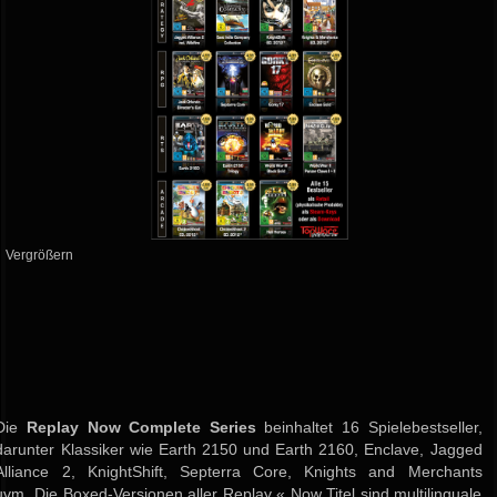
Vergrößern
Die
Replay Now Complete Series
beinhaltet 16 Spielebestseller,
darunter Klassiker wie Earth 2150 und Earth 2160, Enclave, Jagged
Alliance 2, KnightShift, Septerra Core, Knights and Merchants
uvm. Die Boxed-Versionen aller Replay « Now Titel sind multilinguale