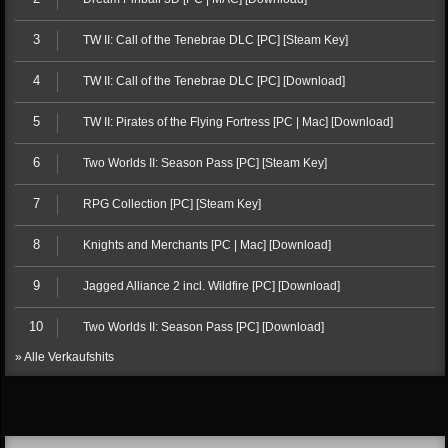
3
TW II: Call of the Tenebrae DLC [PC] [Steam Key]
4
TW II: Call of the Tenebrae DLC [PC] [Download]
5
TW II: Pirates of the Flying Fortress [PC | Mac] [Download]
6
Two Worlds II: Season Pass [PC] [Steam Key]
7
RPG Collection [PC] [Steam Key]
8
Knights and Merchants [PC | Mac] [Download]
9
Jagged Alliance 2 incl. Wildfire [PC] [Download]
10
Two Worlds II: Season Pass [PC] [Download]
» Alle Verkaufshits