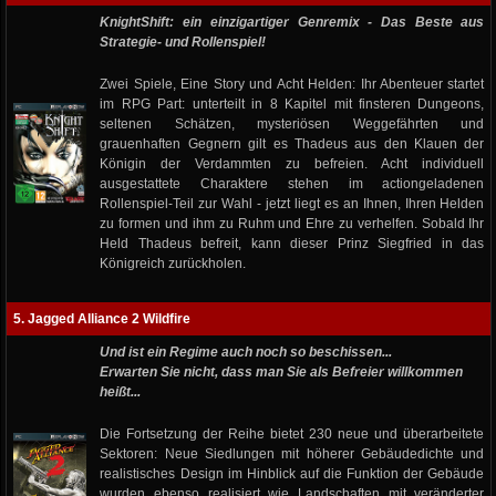
KnightShift: ein einzigartiger Genremix - Das Beste aus
Strategie- und Rollenspiel!
Zwei Spiele, Eine Story und Acht Helden: Ihr Abenteuer startet
im RPG Part: unterteilt in 8 Kapitel mit finsteren Dungeons,
seltenen Schätzen, mysteriösen Weggefährten und
grauenhaften Gegnern gilt es Thadeus aus den Klauen der
Königin der Verdammten zu befreien. Acht individuell
ausgestattete Charaktere stehen im actiongeladenen
Rollenspiel-Teil zur Wahl - jetzt liegt es an Ihnen, Ihren Helden
zu formen und ihm zu Ruhm und Ehre zu verhelfen. Sobald Ihr
Held Thadeus befreit, kann dieser Prinz Siegfried in das
Königreich zurückholen.
5. Jagged Alliance 2 Wildfire
Und ist ein Regime auch noch so beschissen...
Erwarten Sie nicht, dass man Sie als Befreier willkommen
heißt...
Die Fortsetzung der Reihe bietet 230 neue und überarbeitete
Sektoren: Neue Siedlungen mit höherer Gebäudedichte und
realistisches Design im Hinblick auf die Funktion der Gebäude
wurden ebenso realisiert wie Landschaften mit veränderter