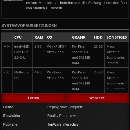
es von Monstern zu befreien und die Stellung durch den Bau
von Städten zu sichern.
SYSTEMVORAUSSETZUNGEN
CPU
RAM
OS
GRAFIK
HDD
SONSTIGES
MIN.
Intel/AMD
2 GB
Win XP SP3 /
Per-Pixel-
25 GB
Maus,
Core Duo
Vista / 7 / 8
Shader 3.0
Tastatur
2.0 GHz
und 512 MB
Soundkarte,
RAM
Internet
REC.
Multicore
4 GB
Windows
Per-Pixel-
25 GB
Maus,
CPU
Vista / 7 / 8
Shader 4.0
Tastatur
und 512 MB
Soundkarte
RAM
5.1, Internet
Forum
Webseite
Genre
Replay Now Complete
Entwickler
Reality Pump, u.v.m.
Publisher
TopWare Interactive