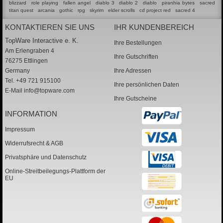
blizzard
role playing
fallen angel
diablo 3
diablo 2
diablo
piranhia bytes
sacred
titan quest
arcania
gothic
rpg
skyrim
elder scrolls
cd project red
sacred 4
KONTAKTIEREN SIE UNS
IHR KUNDENBEREICH
TopWare Interactive e. K.
Ihre Bestellungen
Am Erlengraben 4
Ihre Gutschriften
76275 Ettlingen
Germany
Ihre Adressen
Tel. +49 721 915100
Ihre persönlichen Daten
E-Mail
info@topware.com
Ihre Gutscheine
INFORMATION
Impressum
Widerrufsrecht & AGB
Privatsphäre und Datenschutz
Online-Streitbeilegungs-Plattform der
EU