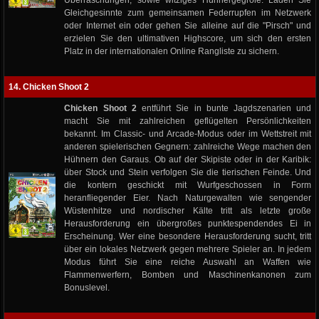
Überraschungen, sowie witziges Hühnergegröle. Laden Sie
Gleichgesinnte zum gemeinsamen Federrupfen im Netzwerk
oder Internet ein oder gehen Sie alleine auf die "Pirsch" und
erzielen Sie den ultimativen Highscore, um sich den ersten
Platz in der internationalen Online Rangliste zu sichern.
14. Chicken Shoot 2
Chicken Shoot 2
entführt Sie in bunte Jagdszenarien und
macht Sie mit zahlreichen geflügelten Persönlichkeiten
bekannt. Im Classic- und Arcade-Modus oder im Wettstreit mit
anderen spielerischen Gegnern: zahlreiche Wege machen den
Hühnern den Garaus. Ob auf der Skipiste oder in der Karibik:
über Stock und Stein verfolgen Sie die tierischen Feinde. Und
die kontern geschickt mit Wurfgeschossen in Form
heranfliegender Eier. Nach Naturgewalten wie sengender
Wüstenhitze und nordischer Kälte tritt als letzte große
Herausforderung ein übergroßes punktespendendes Ei in
Erscheinung. Wer eine besondere Herausforderung sucht, tritt
über ein lokales Netzwerk gegen mehrere Spieler an. In jedem
Modus führt Sie eine reiche Auswahl an Waffen wie
Flammenwerfern, Bomben und Maschinenkanonen zum
Bonuslevel.