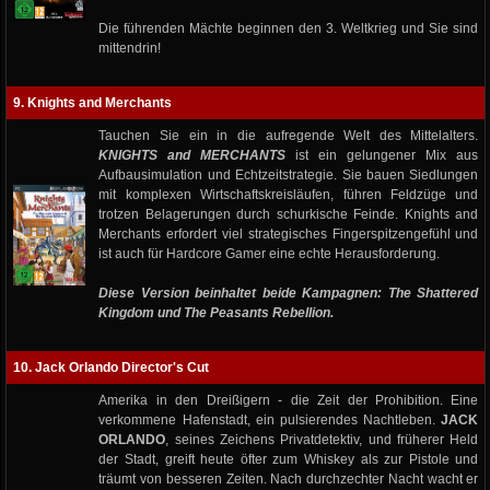
Die führenden Mächte beginnen den 3. Weltkrieg und Sie sind
mittendrin!
9. Knights and Merchants
Tauchen Sie ein in die aufregende Welt des Mittelalters.
KNIGHTS and MERCHANTS
ist ein gelungener Mix aus
Aufbausimulation und Echtzeitstrategie. Sie bauen Siedlungen
mit komplexen Wirtschaftskreisläufen, führen Feldzüge und
trotzen Belagerungen durch schurkische Feinde. Knights and
Merchants erfordert viel strategisches Fingerspitzengefühl und
ist auch für Hardcore Gamer eine echte Herausforderung.
Diese Version beinhaltet beide Kampagnen: The Shattered
Kingdom und The Peasants Rebellion.
10. Jack Orlando Director's Cut
Amerika in den Dreißigern - die Zeit der Prohibition. Eine
verkommene Hafenstadt, ein pulsierendes Nachtleben.
JACK
ORLANDO
, seines Zeichens Privatdetektiv, und früherer Held
der Stadt, greift heute öfter zum Whiskey als zur Pistole und
träumt von besseren Zeiten. Nach durchzechter Nacht wacht er