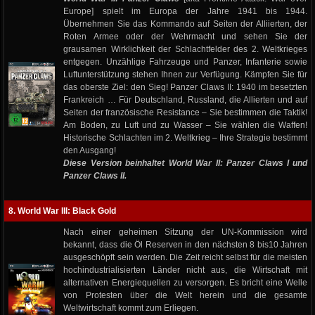
Europe] spielt im Europa der Jahre 1941 bis 1944.
Übernehmen Sie das Kommando auf Seiten der Alliierten, der
Roten Armee oder der Wehrmacht und sehen Sie der
grausamen Wirklichkeit der Schlachtfelder des 2. Weltkrieges
entgegen. Unzählige Fahrzeuge und Panzer, Infanterie sowie
Luftunterstützung stehen Ihnen zur Verfügung. Kämpfen Sie für
das oberste Ziel: den Sieg! Panzer Claws II: 1940 im besetzten
Frankreich … Für Deutschland, Russland, die Allierten und auf
Seiten der französische Resistance – Sie bestimmen die Taktik!
Am Boden, zu Luft und zu Wasser – Sie wählen die Waffen!
Historische Schlachten im 2. Weltkrieg – Ihre Strategie bestimmt
den Ausgang!
Diese Version beinhaltet World War II: Panzer Claws I und
Panzer Claws II.
8. World War III: Black Gold
Nach einer geheimen Sitzung der UN-Kommission wird
bekannt, dass die Öl Reserven in den nächsten 8 bis10 Jahren
ausgeschöpft sein werden. Die Zeit reicht selbst für die meisten
hochindustrialisierten Länder nicht aus, die Wirtschaft mit
alternativen Energiequellen zu versorgen. Es bricht eine Welle
von Protesten über die Welt herein und die gesamte
Weltwirtschaft kommt zum Erliegen.