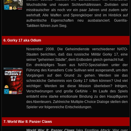
Wuchsdichte und neuen Sichtverhältnissen. Zivilisten sind
misstrauischer als noch vor ein paar Jahren und zudem sehr
wehrhaft. Alle Waffen und Sprengkörper sind im Hinblick auf
authentische Eigenschaften neu ausbalanciert. Guerilla-
Taktiken führen zum Sieg.
6. Gorky 17 aka Odium
November 2008. Die Geheimdienste verschiedener NATO-
Staaten berichten, daß das russische Militär Gorky 17, eine
seiner "geheimen Städte", dem Erdboden gleich gemacht hat.
Ein dreiköpfiges Team aus NATO-Spezialisten unter der
Führung des Kanadiers Cole Sullivan wird ausgesandt, um den
Vorgängen auf den Grund zu gehen. Werden sie das
schreckliche Geheimnis von Gorky 17 lüften können? Und viel
wichtiger: Werden sie diese Mission überleben? Intrigen,
Verschwörungen und große Gefühle - Im Laufe des Spiels
entsteht eine starke emotionale Bindung zu den Hauptfiguren
des Abenteuers. Zahlreiche Multiple-Choice Dialoge stellen den
Spieler vor folgenreiche Entscheidungen.
7. World War II: Panzer Claws
World War II: Panzer Claws
[aka Frontline Attack: War over