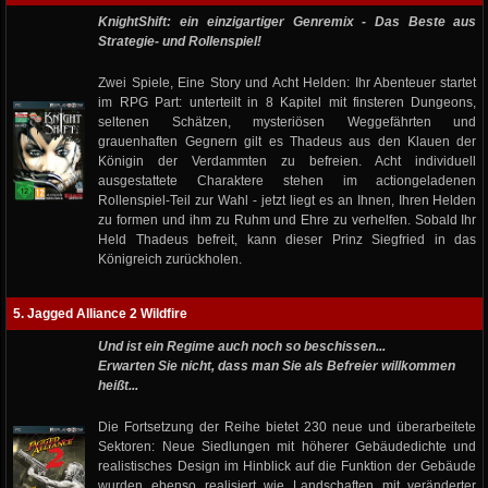
KnightShift: ein einzigartiger Genremix - Das Beste aus
Strategie- und Rollenspiel!
Zwei Spiele, Eine Story und Acht Helden: Ihr Abenteuer startet
im RPG Part: unterteilt in 8 Kapitel mit finsteren Dungeons,
seltenen Schätzen, mysteriösen Weggefährten und
grauenhaften Gegnern gilt es Thadeus aus den Klauen der
Königin der Verdammten zu befreien. Acht individuell
ausgestattete Charaktere stehen im actiongeladenen
Rollenspiel-Teil zur Wahl - jetzt liegt es an Ihnen, Ihren Helden
zu formen und ihm zu Ruhm und Ehre zu verhelfen. Sobald Ihr
Held Thadeus befreit, kann dieser Prinz Siegfried in das
Königreich zurückholen.
5. Jagged Alliance 2 Wildfire
Und ist ein Regime auch noch so beschissen...
Erwarten Sie nicht, dass man Sie als Befreier willkommen
heißt...
Die Fortsetzung der Reihe bietet 230 neue und überarbeitete
Sektoren: Neue Siedlungen mit höherer Gebäudedichte und
realistisches Design im Hinblick auf die Funktion der Gebäude
wurden ebenso realisiert wie Landschaften mit veränderter