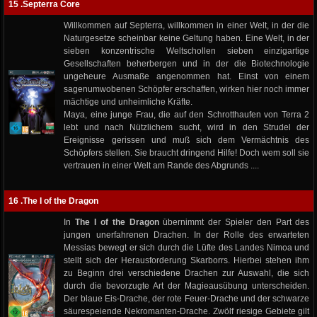
15 .Septerra Core
Willkommen auf Septerra, willkommen in einer Welt, in der die
Naturgesetze scheinbar keine Geltung haben. Eine Welt, in der
sieben konzentrische Weltschollen sieben einzigartige
Gesellschaften beherbergen und in der die Biotechnologie
ungeheure Ausmaße angenommen hat. Einst von einem
sagenumwobenen Schöpfer erschaffen, wirken hier noch immer
mächtige und unheimliche Kräfte.
Maya, eine junge Frau, die auf den Schrotthaufen von Terra 2
lebt und nach Nützlichem sucht, wird in den Strudel der
Ereignisse gerissen und muß sich dem Vermächtnis des
Schöpfers stellen. Sie braucht dringend Hilfe! Doch wem soll sie
vertrauen in einer Welt am Rande des Abgrunds ....
16 .The I of the Dragon
In
The I of the Dragon
übernimmt der Spieler den Part des
jungen unerfahrenen Drachen. In der Rolle des erwarteten
Messias bewegt er sich durch die Lüfte des Landes Nimoa und
stellt sich der Herausforderung Skarborrs. Hierbei stehen ihm
zu Beginn drei verschiedene Drachen zur Auswahl, die sich
durch die bevorzugte Art der Magieausübung unterscheiden.
Der blaue Eis-Drache, der rote Feuer-Drache und der schwarze
säurespeiende Nekromanten-Drache. Zwölf riesige Gebiete gilt