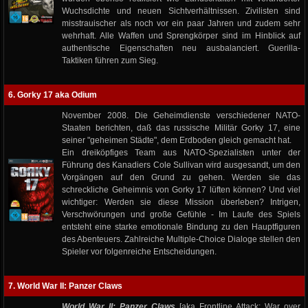
Wuchsdichte und neuen Sichtverhältnissen. Zivilisten sind
misstrauischer als noch vor ein paar Jahren und zudem sehr
wehrhaft. Alle Waffen und Sprengkörper sind im Hinblick auf
authentische Eigenschaften neu ausbalanciert. Guerilla-
Taktiken führen zum Sieg.
6. Gorky 17 aka Odium
November 2008. Die Geheimdienste verschiedener NATO-
Staaten berichten, daß das russische Militär Gorky 17, eine
seiner "geheimen Städte", dem Erdboden gleich gemacht hat.
Ein dreiköpfiges Team aus NATO-Spezialisten unter der
Führung des Kanadiers Cole Sullivan wird ausgesandt, um den
Vorgängen auf den Grund zu gehen. Werden sie das
schreckliche Geheimnis von Gorky 17 lüften können? Und viel
wichtiger: Werden sie diese Mission überleben? Intrigen,
Verschwörungen und große Gefühle - Im Laufe des Spiels
entsteht eine starke emotionale Bindung zu den Hauptfiguren
des Abenteuers. Zahlreiche Multiple-Choice Dialoge stellen den
Spieler vor folgenreiche Entscheidungen.
7. World War II: Panzer Claws
World War II: Panzer Claws
[aka Frontline Attack: War over