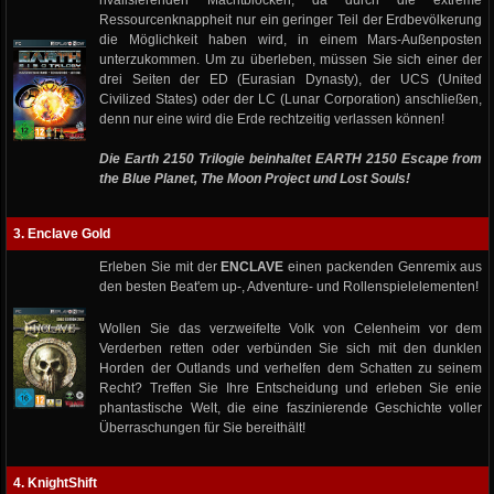
rivalisierenden Machtblöcken, da durch die extreme
Ressourcenknappheit nur ein geringer Teil der Erdbevölkerung
die Möglichkeit haben wird, in einem Mars-Außenposten
unterzukommen. Um zu überleben, müssen Sie sich einer der
drei Seiten der ED (Eurasian Dynasty), der UCS (United
Civilized States) oder der LC (Lunar Corporation) anschließen,
denn nur eine wird die Erde rechtzeitig verlassen können!
Die Earth 2150 Trilogie beinhaltet EARTH 2150 Escape from
the Blue Planet, The Moon Project und Lost Souls!
3. Enclave Gold
Erleben Sie mit der
ENCLAVE
einen packenden Genremix aus
den besten Beat'em up-, Adventure- und Rollenspielelementen!
Wollen Sie das verzweifelte Volk von Celenheim vor dem
Verderben retten oder verbünden Sie sich mit den dunklen
Horden der Outlands und verhelfen dem Schatten zu seinem
Recht? Treffen Sie Ihre Entscheidung und erleben Sie enie
phantastische Welt, die eine faszinierende Geschichte voller
Überraschungen für Sie bereithält!
4. KnightShift