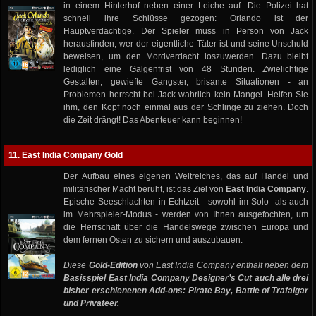
in einem Hinterhof neben einer Leiche auf. Die Polizei hat
schnell ihre Schlüsse gezogen: Orlando ist der
Hauptverdächtige. Der Spieler muss in Person von Jack
herausfinden, wer der eigentliche Täter ist und seine Unschuld
beweisen, um den Mordverdacht loszuwerden. Dazu bleibt
lediglich eine Galgenfrist von 48 Stunden. Zwielichtige
Gestalten, gewiefte Gangster, brisante Situationen - an
Problemen herrscht bei Jack wahrlich kein Mangel. Helfen Sie
ihm, den Kopf noch einmal aus der Schlinge zu ziehen. Doch
die Zeit drängt! Das Abenteuer kann beginnen!
11. East India Company Gold
Der Aufbau eines eigenen Weltreiches, das auf Handel und
militärischer Macht beruht, ist das Ziel von
East India Company
.
Epische Seeschlachten in Echtzeit - sowohl im Solo- als auch
im Mehrspieler-Modus - werden von Ihnen ausgefochten, um
die Herrschaft über die Handelswege zwischen Europa und
dem fernen Osten zu sichern und auszubauen.
Diese
Gold-Edition
von East India Company enthält neben dem
Basisspiel East India Company Designer’s Cut
auch alle drei
bisher erschienenen Add-ons: Pirate Bay, Battle of Trafalgar
und Privateer.