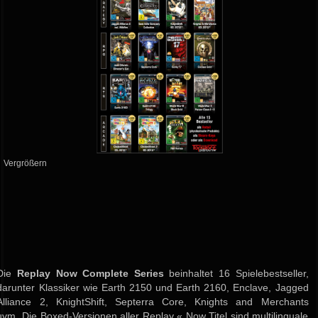
Vergrößern
Die
Replay Now Complete Series
beinhaltet 16 Spielebestseller,
darunter Klassiker wie Earth 2150 und Earth 2160, Enclave, Jagged
Alliance 2, KnightShift, Septerra Core, Knights and Merchants
uvm. Die Boxed-Versionen aller Replay « Now Titel sind multilinguale