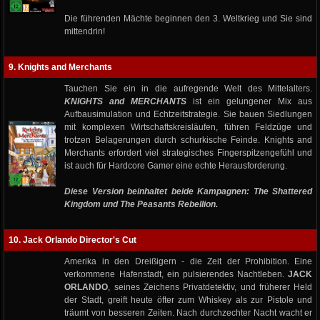
Die führenden Mächte beginnen den 3. Weltkrieg und Sie sind
mittendrin!
9. Knights and Merchants
Tauchen Sie ein in die aufregende Welt des Mittelalters.
KNIGHTS and MERCHANTS
ist ein gelungener Mix aus
Aufbausimulation und Echtzeitstrategie. Sie bauen Siedlungen
mit komplexen Wirtschaftskreisläufen, führen Feldzüge und
trotzen Belagerungen durch schurkische Feinde. Knights and
Merchants erfordert viel strategisches Fingerspitzengefühl und
ist auch für Hardcore Gamer eine echte Herausforderung.
Diese Version beinhaltet beide Kampagnen: The Shattered
Kingdom und The Peasants Rebellion.
10. Jack Orlando Director's Cut
Amerika in den Dreißigern - die Zeit der Prohibition. Eine
verkommene Hafenstadt, ein pulsierendes Nachtleben.
JACK
ORLANDO
, seines Zeichens Privatdetektiv, und früherer Held
der Stadt, greift heute öfter zum Whiskey als zur Pistole und
träumt von besseren Zeiten. Nach durchzechter Nacht wacht er