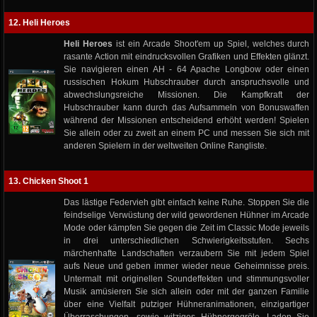
12. Heli Heroes
Heli Heroes
ist ein Arcade Shoot'em up Spiel, welches durch
rasante Action mit eindrucksvollen Grafiken und Effekten glänzt.
Sie navigieren einen AH - 64 Apache Longbow oder einen
russischen Hokum Hubschrauber durch anspruchsvolle und
abwechslungsreiche Missionen. Die Kampfkraft der
Hubschrauber kann durch das Aufsammeln von Bonuswaffen
während der Missionen entscheidend erhöht werden! Spielen
Sie allein oder zu zweit an einem PC und messen Sie sich mit
anderen Spielern in der weltweiten Online Rangliste.
13. Chicken Shoot 1
Das lästige Federvieh gibt einfach keine Ruhe. Stoppen Sie die
feindselige Verwüstung der wild gewordenen Hühner im Arcade
Mode oder kämpfen Sie gegen die Zeit im Classic Mode jeweils
in drei unterschiedlichen Schwierigkeitsstufen. Sechs
märchenhafte Landschaften verzaubern Sie mit jedem Spiel
aufs Neue und geben immer wieder neue Geheimnisse preis.
Untermalt mit originellen Soundeffekten und stimmungsvoller
Musik amüsieren Sie sich allein oder mit der ganzen Familie
über eine Vielfalt putziger Hühneranimationen, einzigartiger