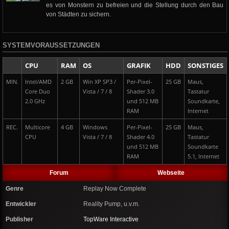
es von Monstern zu befreien und die Stellung durch den Bau
von Städten zu sichern.
SYSTEMVORAUSSETZUNGEN
CPU
RAM
OS
GRAFIK
HDD
SONSTIGES
MIN.
Intel/AMD
2 GB
Win XP SP3 /
Per-Pixel-
25 GB
Maus,
Core Duo
Vista / 7 / 8
Shader 3.0
Tastatur
2.0 GHz
und 512 MB
Soundkarte,
RAM
Internet
REC.
Multicore
4 GB
Windows
Per-Pixel-
25 GB
Maus,
CPU
Vista / 7 / 8
Shader 4.0
Tastatur
und 512 MB
Soundkarte
RAM
5.1, Internet
Forum
Webseite
Genre
Replay Now Complete
Entwickler
Reality Pump, u.v.m.
Publisher
TopWare Interactive