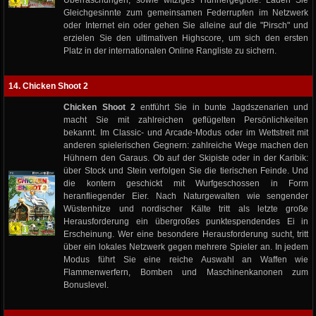
Überraschungen, sowie witziges Hühnergegröle. Laden Sie
Gleichgesinnte zum gemeinsamen Federrupfen im Netzwerk
oder Internet ein oder gehen Sie alleine auf die "Pirsch" und
erzielen Sie den ultimativen Highscore, um sich den ersten
Platz in der internationalen Online Rangliste zu sichern.
14. Chicken Shoot 2
Chicken Shoot 2
entführt Sie in bunte Jagdszenarien und
macht Sie mit zahlreichen geflügelten Persönlichkeiten
bekannt. Im Classic- und Arcade-Modus oder im Wettstreit mit
anderen spielerischen Gegnern: zahlreiche Wege machen den
Hühnern den Garaus. Ob auf der Skipiste oder in der Karibik:
über Stock und Stein verfolgen Sie die tierischen Feinde. Und
die kontern geschickt mit Wurfgeschossen in Form
heranfliegender Eier. Nach Naturgewalten wie sengender
Wüstenhitze und nordischer Kälte tritt als letzte große
Herausforderung ein übergroßes punktespendendes Ei in
Erscheinung. Wer eine besondere Herausforderung sucht, tritt
über ein lokales Netzwerk gegen mehrere Spieler an. In jedem
Modus führt Sie eine reiche Auswahl an Waffen wie
Flammenwerfern, Bomben und Maschinenkanonen zum
Bonuslevel.