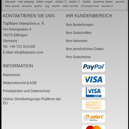
blizzard
role playing
fallen angel
diablo 3
diablo 2
diablo
piranhia bytes
sacred
titan quest
arcania
gothic
rpg
skyrim
elder scrolls
cd project red
sacred 4
KONTAKTIEREN SIE UNS
IHR KUNDENBEREICH
TopWare Interactive e. K.
Ihre Bestellungen
Am Erlengraben 4
Ihre Gutschriften
76275 Ettlingen
Germany
Ihre Adressen
Tel. +49 721 915100
Ihre persönlichen Daten
E-Mail
info@topware.com
Ihre Gutscheine
INFORMATION
Impressum
Widerrufsrecht & AGB
Privatsphäre und Datenschutz
Online-Streitbeilegungs-Plattform der
EU