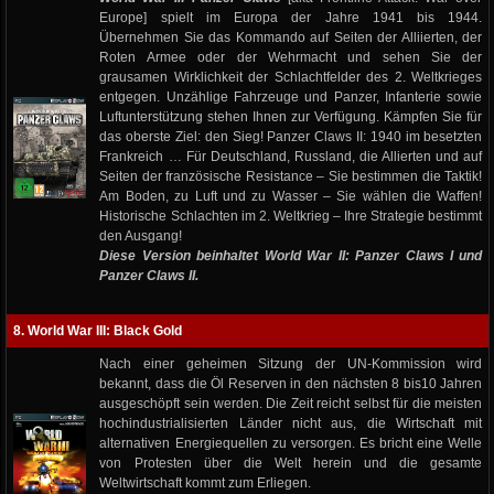
Europe] spielt im Europa der Jahre 1941 bis 1944.
Übernehmen Sie das Kommando auf Seiten der Alliierten, der
Roten Armee oder der Wehrmacht und sehen Sie der
grausamen Wirklichkeit der Schlachtfelder des 2. Weltkrieges
entgegen. Unzählige Fahrzeuge und Panzer, Infanterie sowie
Luftunterstützung stehen Ihnen zur Verfügung. Kämpfen Sie für
das oberste Ziel: den Sieg! Panzer Claws II: 1940 im besetzten
Frankreich … Für Deutschland, Russland, die Allierten und auf
Seiten der französische Resistance – Sie bestimmen die Taktik!
Am Boden, zu Luft und zu Wasser – Sie wählen die Waffen!
Historische Schlachten im 2. Weltkrieg – Ihre Strategie bestimmt
den Ausgang!
Diese Version beinhaltet World War II: Panzer Claws I und
Panzer Claws II.
8. World War III: Black Gold
Nach einer geheimen Sitzung der UN-Kommission wird
bekannt, dass die Öl Reserven in den nächsten 8 bis10 Jahren
ausgeschöpft sein werden. Die Zeit reicht selbst für die meisten
hochindustrialisierten Länder nicht aus, die Wirtschaft mit
alternativen Energiequellen zu versorgen. Es bricht eine Welle
von Protesten über die Welt herein und die gesamte
Weltwirtschaft kommt zum Erliegen.