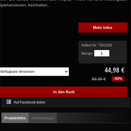
Spielversionen, beinhalten...
Mehr Infos
Artikel-Nr.:
TW1929
Menge:
44,98 €
89,95 €
-50%
Auf Facebook teilen
Produktinfos
Kommentare