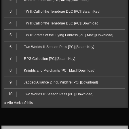
3
TW II: Call of the Tenebrae DLC [PC] [Steam Key]
4
TW II: Call of the Tenebrae DLC [PC] [Download]
5
TW II: Pirates of the Flying Fortress [PC | Mac] [Download]
6
Two Worlds II: Season Pass [PC] [Steam Key]
7
RPG Collection [PC] [Steam Key]
8
Knights and Merchants [PC | Mac] [Download]
9
Jagged Alliance 2 incl. Wildfire [PC] [Download]
10
Two Worlds II: Season Pass [PC] [Download]
» Alle Verkaufshits