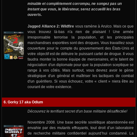
minable et complètement corrompu, ne songez pas un
instant que vous, le libérateur, serez accueilli les bras
ouverts.
Jagged Alliance 2: Wildfire
vous ramène à Arulco. Mais ce que
vous trouvez là-bas n'a rien de plaisant ! Une armée
irresponsable terrorise la population, et les principales
marchandises exportées sont des drogues. Vous travaillez sous
couverture pour le compte du gouvernement des États-Unis et
votre objectif est de détruire le puissant cartel de drogue. Il vous
faudra monter la bonne équipe de mercenaires, et le talent de
négociation d'un diplomate pour que la population sceptique se
range à vos côtés. Mais surtout, vous devrez avoir le génie
stratégique d'un général et maîtriser les tactiques de combat
d'un guérillero. Si vous échouez, votre « client » niera être au
courant de votre existence.
6. Gorky 17 aka Odium
Découvrez le terrifiant secret d'un base militaire désaffectée!
Novembre 2008. Une base secrète soviétique abandonnée est
envahie par des mutants effrayants, tout droit d’un laboratoire
de recherche militaire confidentiel aujourd’hui condamné. La