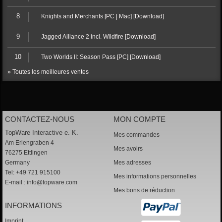
8
Knights and Merchants [PC | Mac] [Download]
9
Jagged Alliance 2 incl. Wildfire [Download]
10
Two Worlds II: Season Pass [PC] [Download]
» Toutes les meilleures ventes
CONTACTEZ-NOUS
MON COMPTE
TopWare Interactive e. K.
Mes commandes
Am Erlengraben 4
Mes avoirs
76275 Ettlingen
Germany
Mes adresses
Tel: +49 721 915100
Mes informations personnelles
E-mail :
info@topware.com
Mes bons de réduction
INFORMATIONS
Imprint