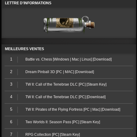
LETTRE D'INFORMATIONS
MEILLEURES VENTES
1
Battle vs. Chess [Windows | Mac | Linux] [Download]
2
Dream Pinball 3D [PC | MAC] [Download]
3
TW II: Call of the Tenebrae DLC [PC] [Steam Key]
4
TW II: Call of the Tenebrae DLC [PC] [Download]
5
TW II: Pirates of the Flying Fortress [PC | Mac] [Download]
6
Two Worlds II: Season Pass [PC] [Steam Key]
7
RPG Collection [PC] [Steam Key]