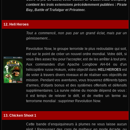
contient les trois extensions précédemment publiées : Pirate
Bay, Battle of Trafalgar et Privateer.
12. Heli Heroes
Tout a commencé, non pas par un grand éclat, mais par un
gémissement…
Revolution Now, le groupe terroriste le plus redoutable qui soit,
est sur le point de créer un nouvel ordre mondial. Votre défi, si
vous êtes assez fou pour l'accepter, est de les arrêter à tout prix.
Aux commandes d'un Apache Longbow AH-64 ou d'un
hélicoptère russe Hokum, votre objectif dans
HELI HEROES
est
de voler à travers divers niveaux et de réaliser vos objectifs de
mission. Pendant vos aventures, vous trouverez différents types
d'armes, d'objets bonus et des systèmes offensifs et défensifs
supplémentaires. La survie même du monde dépend de vous :
il est temps de relever le défi, et de mettre un terme au
terrorisme mondial : supprimer Revolution Now.
13. Chicken Shoot 1
Cette bande d’enquiquineurs à plumes ne vous laisse aucun
répit ! Repoussez des coqs de malheur en mode Arcade, ou