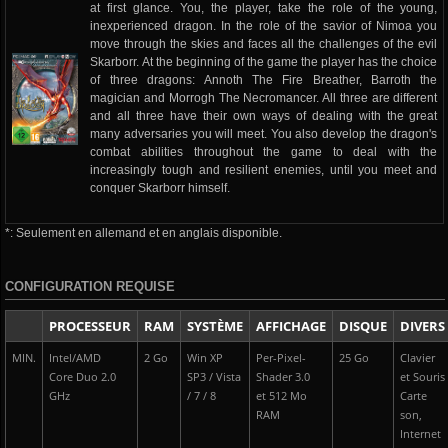
at first glance. You, the player, take the role of the young,
inexperienced dragon. In the role of the savior of Nimoa you
move through the skies and faces all the challenges of the evil
Skarborr. At the beginning of the game the player has the choice
of three dragons: Annoth The Fire Breather, Barroth the
magician and Morrogh The Necromancer. All three are different
and all three have their own ways of dealing with the great
many adversaries you will meet. You also develop the dragon's
combat abilities throughout the game to deal with the
increasingly tough and resilient enemies, until you meet and
conquer Skarborr himself.
*: Seulement en allemand et en anglais disponible.
CONFIGURATION REQUISE
PROCESSEUR
RAM
SYSTÈME
AFFICHAGE
DISQUE
DIVERS
MIN.
Intel/AMD
2 Go
Win XP
Per-Pixel-
25 Go
Clavier
Core Duo 2.0
SP3 / Vista
Shader 3.0
et Souris
GHz
/ 7 / 8
et 512 Mo
Carte
RAM
son,
Internet