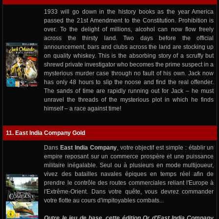
1933 will go down in the history books as the year America
passed the 21st Amendment to the Constitution. Prohibition is
over. To the delight of millions, alcohol can now flow freely
across the thirsty land. Two days before the official
announcement, bars and clubs across the land are stocking up
on quality whiskey. This is the absorbing story of a scruffy but
shrewd private investigator who becomes the prime suspect in a
mysterious murder case through no fault of his own. Jack now
has only 48 hours to slip the noose and find the real offender.
The sands of time are rapidly running out for Jack – he must
unravel the threads of the mysterious plot in which he finds
himself – a race against time!
11. East India Company Gold
Dans
East India Company
, votre objectif est simple : établir un
empire reposant sur un commerce prospère et une puissance
militaire inégalable. Seul ou à plusieurs en mode multijoueur,
vivez des batailles navales épiques en temps réel afin de
prendre le contrôle des routes commerciales reliant l'Europe à
l'Extrême-Orient. Dans votre quête, vous devrez commander
votre flotte au cours d'impitoyables combats...
Outre le jeu de base, cette édition Or d'East India Company