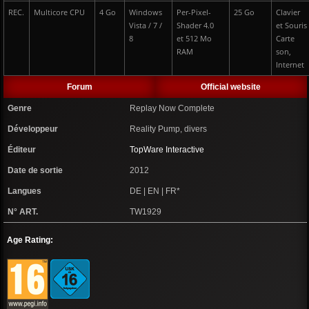
REC.
Multicore CPU
4 Go
Windows
Per-Pixel-
25 Go
Clavier
Vista / 7 /
Shader 4.0
et Souris
8
et 512 Mo
Carte
RAM
son,
Internet
Forum
Official website
Genre
Replay Now Complete
Développeur
Reality Pump, divers
Éditeur
TopWare Interactive
Date de sortie
2012
Langues
DE | EN | FR*
N° ART.
TW1929
Age Rating: