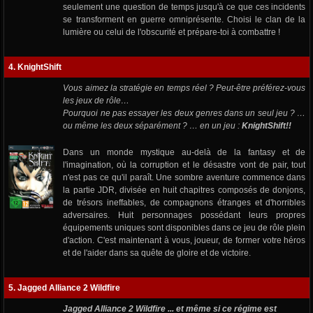
seulement une question de temps jusqu'à ce que ces incidents
se transforment en guerre omniprésente. Choisi le clan de la
lumière ou celui de l'obscurité et prépare-toi à combattre !
4. KnightShift
Vous aimez la stratégie en temps réel ? Peut-être préférez-vous
les jeux de rôle…
Pourquoi ne pas essayer les deux genres dans un seul jeu ? …
ou même les deux séparément ? … en un jeu :
KnightShift!!
Dans un monde mystique au-delà de la fantasy et de
l'imagination, où la corruption et le désastre vont de pair, tout
n'est pas ce qu'il paraît. Une sombre aventure commence dans
la partie JDR, divisée en huit chapitres composés de donjons,
de trésors ineffables, de compagnons étranges et d'horribles
adversaires. Huit personnages possédant leurs propres
équipements uniques sont disponibles dans ce jeu de rôle plein
d'action. C'est maintenant à vous, joueur, de former votre héros
et de l'aider dans sa quête de gloire et de victoire.
5. Jagged Alliance 2 Wildfire
Jagged Alliance 2 Wildfire ... et même si ce régime est