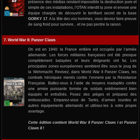
présence des médias rendant impossible la destruction pure et
simple de ces installations, l’OTAN interdit la zone et envoie une
équipe chargée de découvrir le terrifiant secret de la base
GORKY 17
. A la tête des vos hommes, vous devrez faire preuve
de sang froid pour survivre... et ne pas perdre la raison.
7. World War II: Panzer Claws
On est en 1940: la France entière est occupée par l’armée
allemande. Les forces militaires françaises ont été presque
complètement balayées et leurs dirigeants ont fui. Les
principales zones européennes semblent être sous le joug de
la Wehrmacht. Revivez, dans World War II Panzer Claws, les
combats héroïques menés contre l’ennemi par la Résistance
Française. Battez-vous à l’aide de moyens inadaptés contre
une armée puissante formée de soldats extrêmement bien
équipés et entraînés. Posez des pièges et préparez des
embuscades. Emparez-vous de Tanks, d’armes lourdes et
autres équipements allemands et utilisez-les à votre propre
avantage.
Cette édition contient World War II Panzer Claws I et Panzer
Claws II !