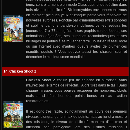
jouez contre la montre en mode Classique, le tout décliné dans
trois niveaux de difficulté. Six incroyables environnements vous
en mettront plein les yeux et chaque partie vous réservera de
nouvelles surprises. Ponctué par d’innombrables effets sonores
et sublimé par une bande-son idyllique, ce jeu séduira les
joueurs de 7 à 77 ans grâce à ses graphismes loufoques, ses
animations déjantées, ses surprises rocambolesques et ses
bruitages de poules à se rouler par terre. Jouez en réseau local
ou sur Internet avec d’autres joueurs avides de plumer ces
maudits poulets ! Vous pouvez aussi les chasser seul et
décrocher le meilleur score mondial !
14. Chicken Shoot 2
Chicken Shoot 2
est un jeu de tir riche en surprises. Vous
n'aurez pas le temps de réfléchir... Alors tirez dans le tas ! Dans
chaque mission, vous pouvez récupérer de nombreux objets
mais aussi décrocher des points bonus en cas d'action
remarquables.
Il est donc très facile, et notamment au cours des premiers
niveaux, d'engranger un max de points, mais au fur et à mesure
des missions, le niveau de difficulté montera d'un cran et
atteindra son paroxysme lors des ultimes missions !