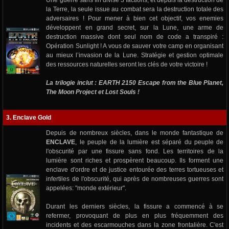
Une guerre sans fin divise 3 factions, et depuis la destruction de
la Terre, la seule issue au combat sera la destruction totale des
adversaires ! Pour mener à bien cet objectif, vos enemies
développent en grand secret, sur la Lune, une arme de
destruction massive dont seul nom de code a transpiré :
Opération Sunlight ! A vous de sauver votre camp en organisant
au mieux l’invasion de la Lune. Stratégie et gestion optimale
des ressources naturelles seront les clés de votre victoire !
La trilogie inclut : EARTH 2150 Escape from the Blue Planet,
The Moon Project et Lost Souls !
3. Enclave Gold
Depuis de nombreux siècles, dans le monde fantastique de
ENCLAVE
, le peuple de la lumière est séparé du peuple de
l'obscurité par une fissure sans fond. Les territoires de la
lumière sont riches et prospèrent beaucoup. Ils forment une
enclave d'ordre et de justice entourée des terres tortueuses et
infertiles de l'obscurité, qui après de nombreuses guerres sont
appelées: "monde extérieur".
Durant les derniers siècles, la fissure a commencé à se
refermer, provoquant de plus en plus fréquemment des
incidents et des escarmouches dans la zone frontalière. C'est