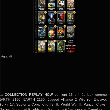
Agrandir
La
COLLECTION REPLAY NOW
contient 16 primés jeux comme
EARTH 2160, EARTH 2150, Jagged Alliance 2 Wildfire, Enclave,
Gorky 17, Septerra Core, KnightShift, World War II: Panzer Claws,
Chicken Shoot, et Knights and Merchants (Chevaliers et Camelots).