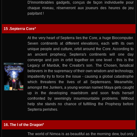
D'innombrables gadgets, conçus de façon individuelle pour
chaque niveau, réserveront aux joueurs des heures de jeu
palpitant !
15 .Septerra Core*
At the very heart of Septerra lies the Core, a huge Biocomputer.
Seven continents at different elevations, each with its own
unique people and culture, orbit around the Core. According to
an ancient prophecy, Septerra's continents will one day
converge and join in orbit together on one level - this is the
Legacy of Marduk, the Creator's son. The Chosen, fanatical
believers in the supremacy of their own wisdom and technology,
impatiently try to force the issue - causing a global catastrophe
which threatens the lives of all Septerreans. Meanwhile,
amongst the Junkers, a young woman named Maya gets caught
up in the developing maelstrom and soon finds herself
confronted by seemingly insurmountable problems. Without
help she stands no chance of fulfilling the Prophesy before
Septerra perishes.
16. The I of the Dragon*
The world of Nimoa is as beautiful as the morning dew, but only