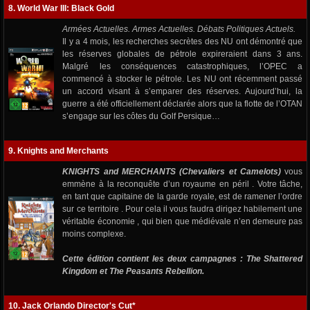
8. World War III: Black Gold
Armées Actuelles. Armes Actuelles. Débats Politiques Actuels.
Il y a 4 mois, les recherches secrètes des NU ont démontré que
les réserves globales de pétrole expireraient dans 3 ans.
Malgré les conséquences catastrophiques, l’OPEC a
commencé à stocker le pétrole. Les NU ont récemment passé
un accord visant à s’emparer des réserves. Aujourd’hui, la
guerre a été officiellement déclarée alors que la flotte de l’OTAN
s’engage sur les côtes du Golf Persique…
9. Knights and Merchants
KNIGHTS and MERCHANTS (Chevaliers et Camelots)
vous
emmène à la reconquête d’un royaume en péril . Votre tâche,
en tant que capitaine de la garde royale, est de ramener l’ordre
sur ce territoire . Pour cela il vous faudra dirigez habilement une
véritable économie , qui bien que médiévale n’en demeure pas
moins complexe.
Cette édition contient les deux campagnes :
The Shattered
Kingdom et The Peasants Rebellion.
10. Jack Orlando Director's Cut*