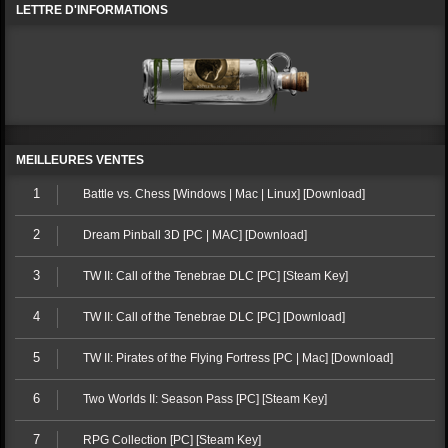
LETTRE D'INFORMATIONS
MEILLEURES VENTES
1
Battle vs. Chess [Windows | Mac | Linux] [Download]
2
Dream Pinball 3D [PC | MAC] [Download]
3
TW II: Call of the Tenebrae DLC [PC] [Steam Key]
4
TW II: Call of the Tenebrae DLC [PC] [Download]
5
TW II: Pirates of the Flying Fortress [PC | Mac] [Download]
6
Two Worlds II: Season Pass [PC] [Steam Key]
7
RPG Collection [PC] [Steam Key]