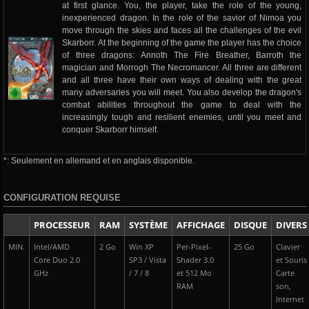
at first glance. You, the player, take the role of the young,
inexperienced dragon. In the role of the savior of Nimoa you
move through the skies and faces all the challenges of the evil
Skarborr. At the beginning of the game the player has the choice
of three dragons: Annoth The Fire Breather, Barroth the
magician and Morrogh The Necromancer. All three are different
and all three have their own ways of dealing with the great
many adversaries you will meet. You also develop the dragon's
combat abilities throughout the game to deal with the
increasingly tough and resilient enemies, until you meet and
conquer Skarborr himself.
*: Seulement en allemand et en anglais disponible.
CONFIGURATION REQUISE
PROCESSEUR
RAM
SYSTÈME
AFFICHAGE
DISQUE
DIVERS
MIN.
Intel/AMD
2 Go
Win XP
Per-Pixel-
25 Go
Clavier
Core Duo 2.0
SP3 / Vista
Shader 3.0
et Souris
GHz
/ 7 / 8
et 512 Mo
Carte
RAM
son,
Internet