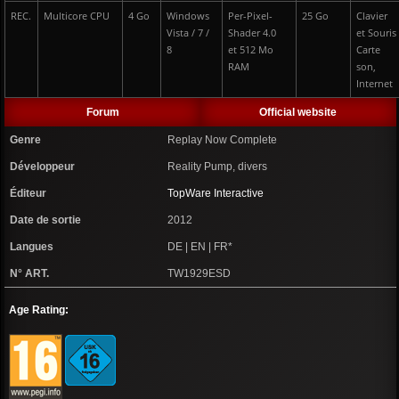
REC.
Multicore CPU
4 Go
Windows
Per-Pixel-
25 Go
Clavier
Vista / 7 /
Shader 4.0
et Souris
8
et 512 Mo
Carte
RAM
son,
Internet
Forum
Official website
Genre
Replay Now Complete
Développeur
Reality Pump, divers
Éditeur
TopWare Interactive
Date de sortie
2012
Langues
DE | EN | FR*
N° ART.
TW1929ESD
Age Rating: