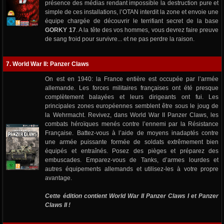
présence des médias rendant impossible la destruction pure et
simple de ces installations, l’OTAN interdit la zone et envoie une
équipe chargée de découvrir le terrifiant secret de la base
GORKY 17
. A la tête des vos hommes, vous devrez faire preuve
de sang froid pour survivre... et ne pas perdre la raison.
7. World War II: Panzer Claws
On est en 1940: la France entière est occupée par l’armée
allemande. Les forces militaires françaises ont été presque
complètement balayées et leurs dirigeants ont fui. Les
principales zones européennes semblent être sous le joug de
la Wehrmacht. Revivez, dans World War II Panzer Claws, les
combats héroïques menés contre l’ennemi par la Résistance
Française. Battez-vous à l’aide de moyens inadaptés contre
une armée puissante formée de soldats extrêmement bien
équipés et entraînés. Posez des pièges et préparez des
embuscades. Emparez-vous de Tanks, d’armes lourdes et
autres équipements allemands et utilisez-les à votre propre
avantage.
Cette édition contient World War II Panzer Claws I et Panzer
Claws II !