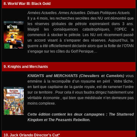
8. World War III: Black Gold
Armées Actuelles. Armes Actuelles. Débats Politiques Actuels.
Il y a 4 mois, les recherches secrètes des NU ont démontré que
les réserves globales de pétrole expireraient dans 3 ans.
Malgré les conséquences catastrophiques, l’OPEC a
commencé à stocker le pétrole. Les NU ont récemment passé
un accord visant à s’emparer des réserves. Aujourd’hui, la
guerre a été officiellement déclarée alors que la flotte de l’OTAN
s’engage sur les côtes du Golf Persique…
9. Knights and Merchants
KNIGHTS and MERCHANTS (Chevaliers et Camelots)
vous
emmène à la reconquête d’un royaume en péril . Votre tâche,
en tant que capitaine de la garde royale, est de ramener l’ordre
sur ce territoire . Pour cela il vous faudra dirigez habilement une
véritable économie , qui bien que médiévale n’en demeure pas
moins complexe.
Cette édition contient les deux campagnes :
The Shattered
Kingdom et The Peasants Rebellion.
10. Jack Orlando Director's Cut*