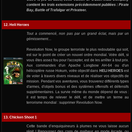
contient les trois extensions précédemment publiées : Pirate
Bay, Battle of Trafalgar et Privateer.
12. Heli Heroes
Tout a commencé, non pas par un grand éclat, mais par un
gémissement…
Revolution Now, le groupe terroriste le plus redoutable qui soit,
est sur le point de créer un nouvel ordre mondial. Votre défi, si
vous êtes assez fou pour l'accepter, est de les arrêter à tout prix.
Aux commandes d'un Apache Longbow AH-64 ou d'un
hélicoptère russe Hokum, votre objectif dans
HELI HEROES
est
de voler à travers divers niveaux et de réaliser vos objectifs de
mission. Pendant vos aventures, vous trouverez différents types
d'armes, d'objets bonus et des systèmes offensifs et défensifs
supplémentaires. La survie même du monde dépend de vous :
il est temps de relever le défi, et de mettre un terme au
terrorisme mondial : supprimer Revolution Now.
13. Chicken Shoot 1
Cette bande d’enquiquineurs à plumes ne vous laisse aucun
répit ! Repoussez des coqs de malheur en mode Arcade, ou