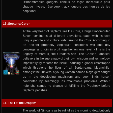
D'innombrables gadgets, conçus de façon individuelle pour
chaque niveau, réserveront aux joueurs des heures de jeu
palpitant !
15 .Septerra Core*
At the very heart of Septerra lies the Core, a huge Biocomputer.
Seven continents at different elevations, each with its own
unique people and culture, orbit around the Core. According to
an ancient prophecy, Septerra's continents will one day
converge and join in orbit together on one level - this is the
Legacy of Marduk, the Creator's son. The Chosen, fanatical
believers in the supremacy of their own wisdom and technology,
impatiently try to force the issue - causing a global catastrophe
which threatens the lives of all Septerreans. Meanwhile,
amongst the Junkers, a young woman named Maya gets caught
up in the developing maelstrom and soon finds herself
confronted by seemingly insurmountable problems. Without
help she stands no chance of fulfilling the Prophesy before
Septerra perishes.
16. The I of the Dragon*
The world of Nimoa is as beautiful as the morning dew, but only