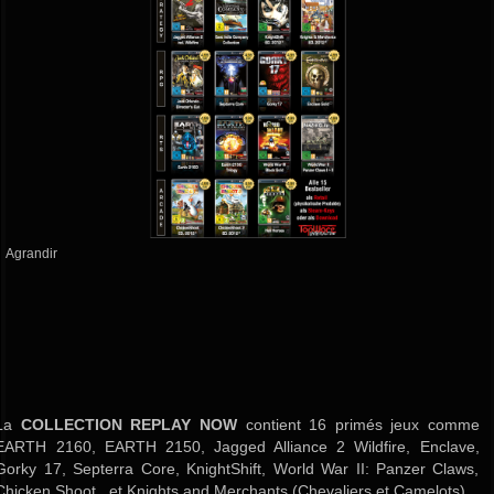
Agrandir
La
COLLECTION REPLAY NOW
contient 16 primés jeux comme
EARTH 2160, EARTH 2150, Jagged Alliance 2 Wildfire, Enclave,
Gorky 17, Septerra Core, KnightShift, World War II: Panzer Claws,
Chicken Shoot, et Knights and Merchants (Chevaliers et Camelots).