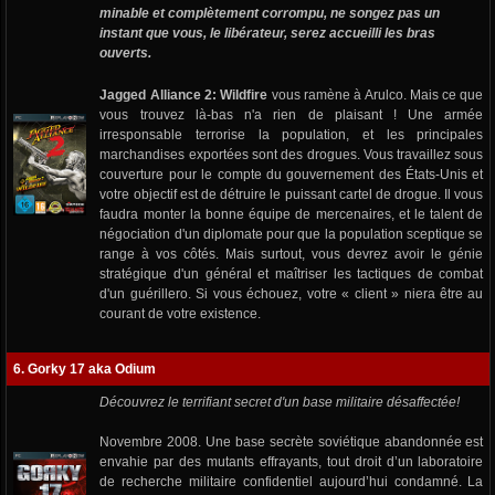
minable et complètement corrompu, ne songez pas un
instant que vous, le libérateur, serez accueilli les bras
ouverts.
Jagged Alliance 2: Wildfire
vous ramène à Arulco. Mais ce que
vous trouvez là-bas n'a rien de plaisant ! Une armée
irresponsable terrorise la population, et les principales
marchandises exportées sont des drogues. Vous travaillez sous
couverture pour le compte du gouvernement des États-Unis et
votre objectif est de détruire le puissant cartel de drogue. Il vous
faudra monter la bonne équipe de mercenaires, et le talent de
négociation d'un diplomate pour que la population sceptique se
range à vos côtés. Mais surtout, vous devrez avoir le génie
stratégique d'un général et maîtriser les tactiques de combat
d'un guérillero. Si vous échouez, votre « client » niera être au
courant de votre existence.
6. Gorky 17 aka Odium
Découvrez le terrifiant secret d'un base militaire désaffectée!
Novembre 2008. Une base secrète soviétique abandonnée est
envahie par des mutants effrayants, tout droit d’un laboratoire
de recherche militaire confidentiel aujourd’hui condamné. La