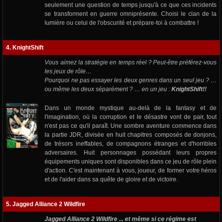
seulement une question de temps jusqu'à ce que ces incidents
se transforment en guerre omniprésente. Choisi le clan de la
lumière ou celui de l'obscurité et prépare-toi à combattre !
4. KnightShift
Vous aimez la stratégie en temps réel ? Peut-être préférez-vous
les jeux de rôle…
Pourquoi ne pas essayer les deux genres dans un seul jeu ? …
ou même les deux séparément ? … en un jeu :
KnightShift!!
Dans un monde mystique au-delà de la fantasy et de
l'imagination, où la corruption et le désastre vont de pair, tout
n'est pas ce qu'il paraît. Une sombre aventure commence dans
la partie JDR, divisée en huit chapitres composés de donjons,
de trésors ineffables, de compagnons étranges et d'horribles
adversaires. Huit personnages possédant leurs propres
équipements uniques sont disponibles dans ce jeu de rôle plein
d'action. C'est maintenant à vous, joueur, de former votre héros
et de l'aider dans sa quête de gloire et de victoire.
5. Jagged Alliance 2 Wildfire
Jagged Alliance 2 Wildfire ... et même si ce régime est