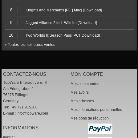
8
Knights and Merchants [PC | Mac] [Download]
9
Jagged Alliance 2 incl. Wildfire [Download]
10
Two Worlds II: Season Pass [PC] [Download]
» Toutes les meilleures ventes
CONTACTEZ-NOUS
MON COMPTE
TopWare Interactive e. K.
Mes commandes
Am Erlengraben 4
Mes avoirs
76275 Ettlingen
Germany
Mes adresses
Tel: +49 721 915100
Mes informations personnelles
E-mail :
info@topware.com
Mes bons de réduction
INFORMATIONS
Imprint