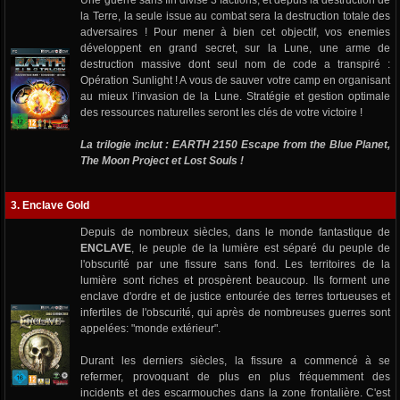
Une guerre sans fin divise 3 factions, et depuis la destruction de
la Terre, la seule issue au combat sera la destruction totale des
adversaires ! Pour mener à bien cet objectif, vos enemies
développent en grand secret, sur la Lune, une arme de
destruction massive dont seul nom de code a transpiré :
Opération Sunlight ! A vous de sauver votre camp en organisant
au mieux l’invasion de la Lune. Stratégie et gestion optimale
des ressources naturelles seront les clés de votre victoire !
La trilogie inclut : EARTH 2150 Escape from the Blue Planet,
The Moon Project et Lost Souls !
3. Enclave Gold
Depuis de nombreux siècles, dans le monde fantastique de
ENCLAVE
, le peuple de la lumière est séparé du peuple de
l'obscurité par une fissure sans fond. Les territoires de la
lumière sont riches et prospèrent beaucoup. Ils forment une
enclave d'ordre et de justice entourée des terres tortueuses et
infertiles de l'obscurité, qui après de nombreuses guerres sont
appelées: "monde extérieur".
Durant les derniers siècles, la fissure a commencé à se
refermer, provoquant de plus en plus fréquemment des
incidents et des escarmouches dans la zone frontalière. C'est