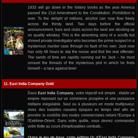
1933 will go down in the history books as the year America
passed the 21st Amendment to the Constitution. Prohibition is
over. To the delight of millions, alcohol can now flow freely
across the thirsty land. Two days before the official
announcement, bars and clubs across the land are stocking up
on quality whiskey. This is the absorbing story of a scruffy but
shrewd private investigator who becomes the prime suspect in a
mysterious murder case through no fault of his own. Jack now
has only 48 hours to slip the noose and find the real offender.
The sands of time are rapidly running out for Jack – he must
unravel the threads of the mysterious plot in which he finds
himself – a race against time!
11. East India Company Gold
Dans
East India Company
, votre objectif est simple : établir un
empire reposant sur un commerce prospère et une puissance
militaire inégalable. Seul ou à plusieurs en mode multijoueur,
vivez des batailles navales épiques en temps réel afin de
prendre le contrôle des routes commerciales reliant l'Europe à
l'Extrême-Orient. Dans votre quête, vous devrez commander
votre flotte au cours d'impitoyables combats...
Outre le jeu de base, cette édition Or d'East India Company