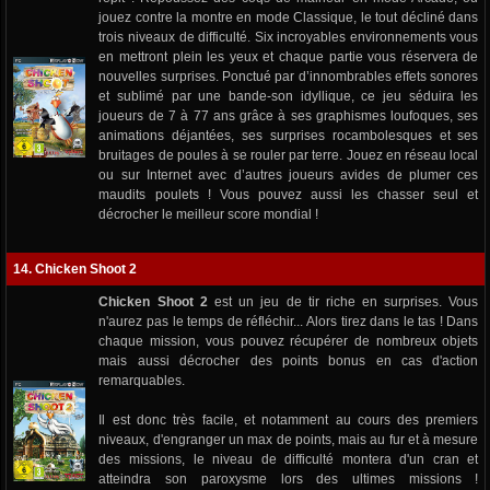
jouez contre la montre en mode Classique, le tout décliné dans
trois niveaux de difficulté. Six incroyables environnements vous
en mettront plein les yeux et chaque partie vous réservera de
nouvelles surprises. Ponctué par d’innombrables effets sonores
et sublimé par une bande-son idyllique, ce jeu séduira les
joueurs de 7 à 77 ans grâce à ses graphismes loufoques, ses
animations déjantées, ses surprises rocambolesques et ses
bruitages de poules à se rouler par terre. Jouez en réseau local
ou sur Internet avec d’autres joueurs avides de plumer ces
maudits poulets ! Vous pouvez aussi les chasser seul et
décrocher le meilleur score mondial !
14. Chicken Shoot 2
Chicken Shoot 2
est un jeu de tir riche en surprises. Vous
n'aurez pas le temps de réfléchir... Alors tirez dans le tas ! Dans
chaque mission, vous pouvez récupérer de nombreux objets
mais aussi décrocher des points bonus en cas d'action
remarquables.
Il est donc très facile, et notamment au cours des premiers
niveaux, d'engranger un max de points, mais au fur et à mesure
des missions, le niveau de difficulté montera d'un cran et
atteindra son paroxysme lors des ultimes missions !