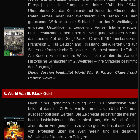
Europe] spielt im Europa der Jahre 1941 bis 1944.
Übernehmen Sie das Kommando auf Seiten der Alliierten, der
Roten Armee oder der Wehrmacht und sehen Sie der
grausamen Wirklichkeit der Schlachtfelder des 2. Weltkrieges
entgegen. Unzählige Fahrzeuge und Panzer, Infanterie sowie
Luftunterstützung stehen Ihnen zur Verfügung. Kämpfen Sie für
das oberste Ziel: den Sieg! Panzer Claws II: 1940 im besetzten
Frankreich … Für Deutschland, Russland, die Allierten und auf
Seiten der französische Resistance – Sie bestimmen die Taktik!
Am Boden, zu Luft und zu Wasser – Sie wählen die Waffen!
Historische Schlachten im 2. Weltkrieg – Ihre Strategie bestimmt
den Ausgang!
Diese Version beinhaltet World War II: Panzer Claws I und
Panzer Claws II.
8. World War III: Black Gold
Nach einer geheimen Sitzung der UN-Kommission wird
bekannt, dass die Öl Reserven in den nächsten 8 bis10 Jahren
ausgeschöpft sein werden. Die Zeit reicht selbst für die meisten
hochindustrialisierten Länder nicht aus, die Wirtschaft mit
alternativen Energiequellen zu versorgen. Es bricht eine Welle
von Protesten über die Welt herein und die gesamte
Weltwirtschaft kommt zum Erliegen.