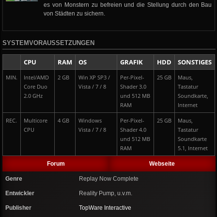
es von Monstern zu befreien und die Stellung durch den Bau
von Städten zu sichern.
SYSTEMVORAUSSETZUNGEN
CPU
RAM
OS
GRAFIK
HDD
SONSTIGES
MIN.
Intel/AMD
2 GB
Win XP SP3 /
Per-Pixel-
25 GB
Maus,
Core Duo
Vista / 7 / 8
Shader 3.0
Tastatur
2.0 GHz
und 512 MB
Soundkarte,
RAM
Internet
REC.
Multicore
4 GB
Windows
Per-Pixel-
25 GB
Maus,
CPU
Vista / 7 / 8
Shader 4.0
Tastatur
und 512 MB
Soundkarte
RAM
5.1, Internet
Forum
Webseite
Genre
Replay Now Complete
Entwickler
Reality Pump, u.v.m.
Publisher
TopWare Interactive