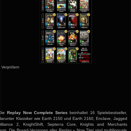
Vergrößern
Die
Replay Now Complete Series
beinhaltet 16 Spielebestseller,
darunter Klassiker wie Earth 2150 und Earth 2160, Enclave, Jagged
Alliance 2, KnightShift, Septerra Core, Knights and Merchants
uvm. Die Boxed-Versionen aller Replay « Now Titel sind multilinguale