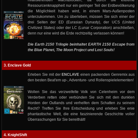
rivalisierenden Machtblöcken, da durch die extreme
Ressourcenknappheit nur ein geringer Teil der Erdbevölkerung
die Möglichkeit haben wird, in einem Mars-Außenposten
unterzukommen. Um zu überleben, müssen Sie sich einer der
drei Seiten der ED (Eurasian Dynasty), der UCS (United
Civilized States) oder der LC (Lunar Corporation) anschließen,
denn nur eine wird die Erde rechtzeitig verlassen können!
Die Earth 2150 Trilogie beinhaltet EARTH 2150 Escape from
the Blue Planet, The Moon Project und Lost Souls!
3. Enclave Gold
Erleben Sie mit der
ENCLAVE
einen packenden Genremix aus
den besten Beat'em up-, Adventure- und Rollenspielelementen!
Wollen Sie das verzweifelte Volk von Celenheim vor dem
Verderben retten oder verbünden Sie sich mit den dunklen
Horden der Outlands und verhelfen dem Schatten zu seinem
Recht? Treffen Sie Ihre Entscheidung und erleben Sie enie
phantastische Welt, die eine faszinierende Geschichte voller
Überraschungen für Sie bereithält!
4. KnightShift