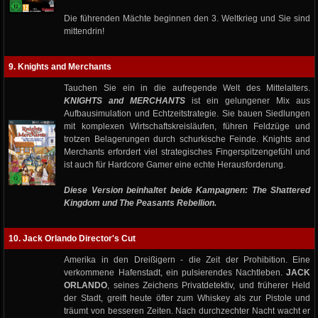
Die führenden Mächte beginnen den 3. Weltkrieg und Sie sind
mittendrin!
9. Knights and Merchants
Tauchen Sie ein in die aufregende Welt des Mittelalters.
KNIGHTS and MERCHANTS
ist ein gelungener Mix aus
Aufbausimulation und Echtzeitstrategie. Sie bauen Siedlungen
mit komplexen Wirtschaftskreisläufen, führen Feldzüge und
trotzen Belagerungen durch schurkische Feinde. Knights and
Merchants erfordert viel strategisches Fingerspitzengefühl und
ist auch für Hardcore Gamer eine echte Herausforderung.
Diese Version beinhaltet beide Kampagnen: The Shattered
Kingdom und The Peasants Rebellion.
10. Jack Orlando Director's Cut
Amerika in den Dreißigern - die Zeit der Prohibition. Eine
verkommene Hafenstadt, ein pulsierendes Nachtleben.
JACK
ORLANDO
, seines Zeichens Privatdetektiv, und früherer Held
der Stadt, greift heute öfter zum Whiskey als zur Pistole und
träumt von besseren Zeiten. Nach durchzechter Nacht wacht er