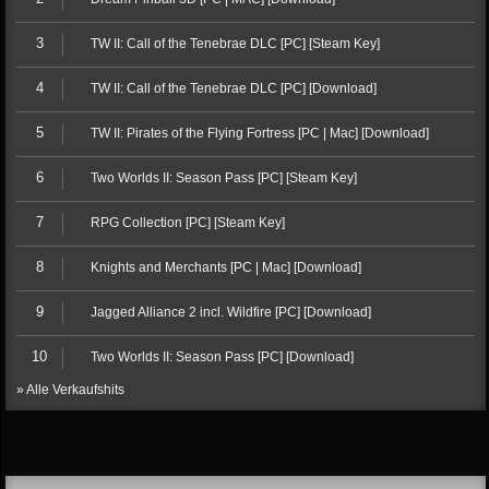
3
TW II: Call of the Tenebrae DLC [PC] [Steam Key]
4
TW II: Call of the Tenebrae DLC [PC] [Download]
5
TW II: Pirates of the Flying Fortress [PC | Mac] [Download]
6
Two Worlds II: Season Pass [PC] [Steam Key]
7
RPG Collection [PC] [Steam Key]
8
Knights and Merchants [PC | Mac] [Download]
9
Jagged Alliance 2 incl. Wildfire [PC] [Download]
10
Two Worlds II: Season Pass [PC] [Download]
» Alle Verkaufshits