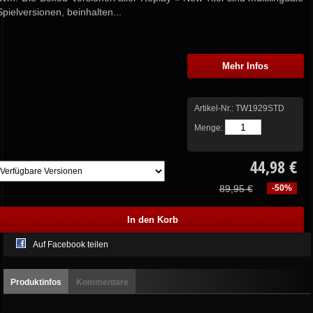
Spielversionen, beinhalten...
Mehr Infos
Artikel-Nr.:
TW1929STD
Menge:
44,98 €
89,95 €
-50%
Auf Facebook teilen
Produktinfos
Kommentare