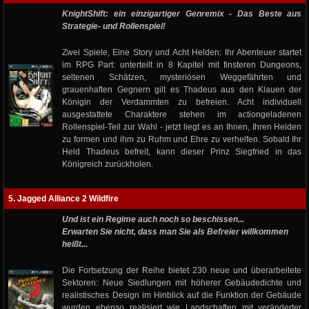
KnightShift: ein einzigartiger Genremix - Das Beste aus
Strategie- und Rollenspiel!
Zwei Spiele, Eine Story und Acht Helden: Ihr Abenteuer startet
im RPG Part: unterteilt in 8 Kapitel mit finsteren Dungeons,
seltenen Schätzen, mysteriösen Weggefährten und
grauenhaften Gegnern gilt es Thadeus aus den Klauen der
Königin der Verdammten zu befreien. Acht individuell
ausgestattete Charaktere stehen im actiongeladenen
Rollenspiel-Teil zur Wahl - jetzt liegt es an Ihnen, Ihren Helden
zu formen und ihm zu Ruhm und Ehre zu verhelfen. Sobald Ihr
Held Thadeus befreit, kann dieser Prinz Siegfried in das
Königreich zurückholen.
5. Jagged Alliance 2 Wildfire
Und ist ein Regime auch noch so beschissen...
Erwarten Sie nicht, dass man Sie als Befreier willkommen
heißt...
Die Fortsetzung der Reihe bietet 230 neue und überarbeitete
Sektoren: Neue Siedlungen mit höherer Gebäudedichte und
realistisches Design im Hinblick auf die Funktion der Gebäude
wurden ebenso realisiert wie Landschaften mit veränderter