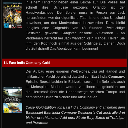
in einem Hinterhof neben einer Leiche auf. Die Polizei hat
schnell ihre Schlüsse gezogen: Orlando ist der
Hauptverdächtige. Der Spieler muss in Person von Jack
herausfinden, wer der eigentliche Täter ist und seine Unschuld
beweisen, um den Mordverdacht loszuwerden. Dazu bleibt
lediglich eine Galgenfrist von 48 Stunden. Zwielichtige
Gestalten, gewiefte Gangster, brisante Situationen - an
Problemen herrscht bei Jack wahrlich kein Mangel. Helfen Sie
ihm, den Kopf noch einmal aus der Schlinge zu ziehen. Doch
die Zeit drängt! Das Abenteuer kann beginnen!
11. East India Company Gold
Der Aufbau eines eigenen Weltreiches, das auf Handel und
militärischer Macht beruht, ist das Ziel von
East India Company
.
Epische Seeschlachten in Echtzeit - sowohl im Solo- als auch
im Mehrspieler-Modus - werden von Ihnen ausgefochten, um
die Herrschaft über die Handelswege zwischen Europa und
dem fernen Osten zu sichern und auszubauen.
Diese
Gold-Edition
von East India Company enthält neben dem
Basisspiel East India Company Designer’s Cut
auch alle drei
bisher erschienenen Add-ons: Pirate Bay, Battle of Trafalgar
und Privateer.