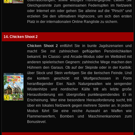
Überraschungen, sowie witziges Hühnergegröle. Laden Sie
Gleichgesinnte zum gemeinsamen Federrupfen im Netzwerk
oder Internet ein oder gehen Sie alleine auf die "Pirsch" und
erzielen Sie den ultimativen Highscore, um sich den ersten
Platz in der internationalen Online Rangliste zu sichern.
14. Chicken Shoot 2
Chicken Shoot 2
entführt Sie in bunte Jagdszenarien und
macht Sie mit zahlreichen geflügelten Persönlichkeiten
bekannt. Im Classic- und Arcade-Modus oder im Wettstreit mit
anderen spielerischen Gegnern: zahlreiche Wege machen den
Hühnern den Garaus. Ob auf der Skipiste oder in der Karibik:
über Stock und Stein verfolgen Sie die tierischen Feinde. Und
die kontern geschickt mit Wurfgeschossen in Form
heranfliegender Eier. Nach Naturgewalten wie sengender
Wüstenhitze und nordischer Kälte tritt als letzte große
Herausforderung ein übergroßes punktespendendes Ei in
Erscheinung. Wer eine besondere Herausforderung sucht, tritt
über ein lokales Netzwerk gegen mehrere Spieler an. In jedem
Modus führt Sie eine reiche Auswahl an Waffen wie
Flammenwerfern, Bomben und Maschinenkanonen zum
Bonuslevel.