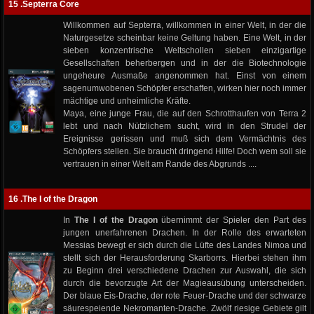
15 .Septerra Core
Willkommen auf Septerra, willkommen in einer Welt, in der die
Naturgesetze scheinbar keine Geltung haben. Eine Welt, in der
sieben konzentrische Weltschollen sieben einzigartige
Gesellschaften beherbergen und in der die Biotechnologie
ungeheure Ausmaße angenommen hat. Einst von einem
sagenumwobenen Schöpfer erschaffen, wirken hier noch immer
mächtige und unheimliche Kräfte.
Maya, eine junge Frau, die auf den Schrotthaufen von Terra 2
lebt und nach Nützlichem sucht, wird in den Strudel der
Ereignisse gerissen und muß sich dem Vermächtnis des
Schöpfers stellen. Sie braucht dringend Hilfe! Doch wem soll sie
vertrauen in einer Welt am Rande des Abgrunds ....
16 .The I of the Dragon
In
The I of the Dragon
übernimmt der Spieler den Part des
jungen unerfahrenen Drachen. In der Rolle des erwarteten
Messias bewegt er sich durch die Lüfte des Landes Nimoa und
stellt sich der Herausforderung Skarborrs. Hierbei stehen ihm
zu Beginn drei verschiedene Drachen zur Auswahl, die sich
durch die bevorzugte Art der Magieausübung unterscheiden.
Der blaue Eis-Drache, der rote Feuer-Drache und der schwarze
säurespeiende Nekromanten-Drache. Zwölf riesige Gebiete gilt