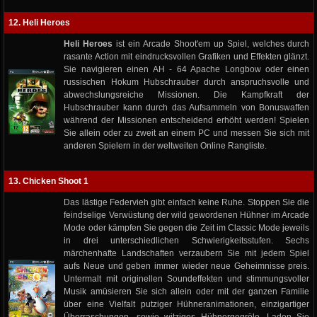
12. Heli Heroes
Heli Heroes
ist ein Arcade Shoot'em up Spiel, welches durch
rasante Action mit eindrucksvollen Grafiken und Effekten glänzt.
Sie navigieren einen AH - 64 Apache Longbow oder einen
russischen Hokum Hubschrauber durch anspruchsvolle und
abwechslungsreiche Missionen. Die Kampfkraft der
Hubschrauber kann durch das Aufsammeln von Bonuswaffen
während der Missionen entscheidend erhöht werden! Spielen
Sie allein oder zu zweit an einem PC und messen Sie sich mit
anderen Spielern in der weltweiten Online Rangliste.
13. Chicken Shoot 1
Das lästige Federvieh gibt einfach keine Ruhe. Stoppen Sie die
feindselige Verwüstung der wild gewordenen Hühner im Arcade
Mode oder kämpfen Sie gegen die Zeit im Classic Mode jeweils
in drei unterschiedlichen Schwierigkeitsstufen. Sechs
märchenhafte Landschaften verzaubern Sie mit jedem Spiel
aufs Neue und geben immer wieder neue Geheimnisse preis.
Untermalt mit originellen Soundeffekten und stimmungsvoller
Musik amüsieren Sie sich allein oder mit der ganzen Familie
über eine Vielfalt putziger Hühneranimationen, einzigartiger