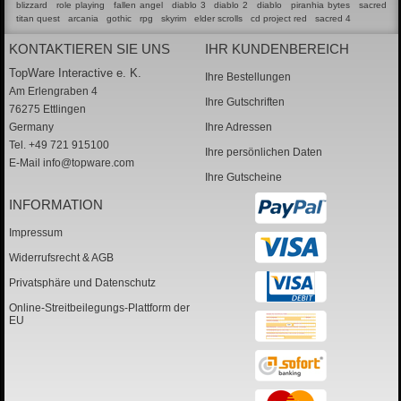
blizzard
role playing
fallen angel
diablo 3
diablo 2
diablo
piranhia bytes
sacred
titan quest
arcania
gothic
rpg
skyrim
elder scrolls
cd project red
sacred 4
KONTAKTIEREN SIE UNS
IHR KUNDENBEREICH
TopWare Interactive e. K.
Ihre Bestellungen
Am Erlengraben 4
Ihre Gutschriften
76275 Ettlingen
Germany
Ihre Adressen
Tel. +49 721 915100
Ihre persönlichen Daten
E-Mail
info@topware.com
Ihre Gutscheine
INFORMATION
Impressum
Widerrufsrecht & AGB
Privatsphäre und Datenschutz
Online-Streitbeilegungs-Plattform der
EU