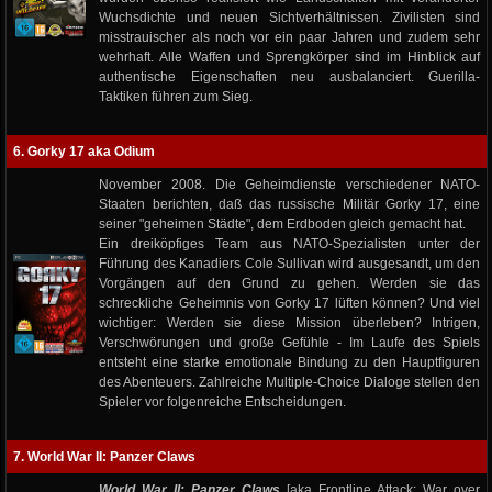
Wuchsdichte und neuen Sichtverhältnissen. Zivilisten sind
misstrauischer als noch vor ein paar Jahren und zudem sehr
wehrhaft. Alle Waffen und Sprengkörper sind im Hinblick auf
authentische Eigenschaften neu ausbalanciert. Guerilla-
Taktiken führen zum Sieg.
6. Gorky 17 aka Odium
November 2008. Die Geheimdienste verschiedener NATO-
Staaten berichten, daß das russische Militär Gorky 17, eine
seiner "geheimen Städte", dem Erdboden gleich gemacht hat.
Ein dreiköpfiges Team aus NATO-Spezialisten unter der
Führung des Kanadiers Cole Sullivan wird ausgesandt, um den
Vorgängen auf den Grund zu gehen. Werden sie das
schreckliche Geheimnis von Gorky 17 lüften können? Und viel
wichtiger: Werden sie diese Mission überleben? Intrigen,
Verschwörungen und große Gefühle - Im Laufe des Spiels
entsteht eine starke emotionale Bindung zu den Hauptfiguren
des Abenteuers. Zahlreiche Multiple-Choice Dialoge stellen den
Spieler vor folgenreiche Entscheidungen.
7. World War II: Panzer Claws
World War II: Panzer Claws
[aka Frontline Attack: War over