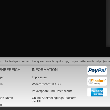
lo
piranhia bytes
sacred
titan quest
arcania
gothic
rpg
skyrim
elder scrolls
cd project r
ENBEREICH
INFORMATION
ngen
Impressum
ten
Widerrufsrecht & AGB
Privatsphäre und Datenschutz
chen Daten
Online-Streitbeilegungs-Plattform
der EU
ne