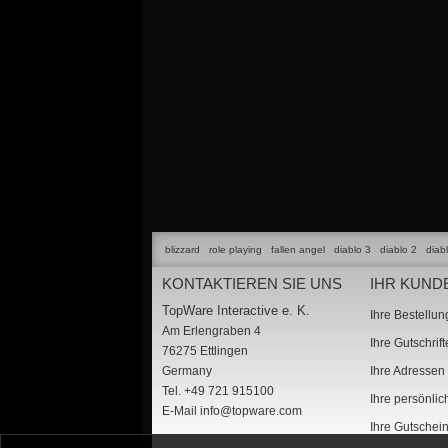
blizzard
role playing
fallen angel
diablo 3
diablo 2
diab
KONTAKTIEREN SIE UNS
IHR KUND
TopWare Interactive e. K.
Ihre Bestellu
Am Erlengraben 4
Ihre Gutschrif
76275 Ettlingen
Germany
Ihre Adressen
Tel. +49 721 915100
Ihre persönli
E-Mail
info@topware.com
Ihre Gutschei