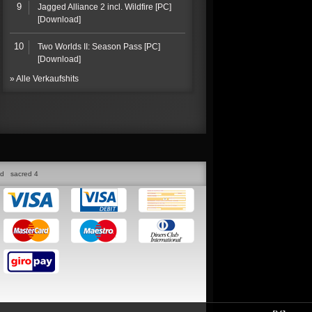
9
Jagged Alliance 2 incl. Wildfire [PC]
[Download]
10
Two Worlds II: Season Pass [PC]
[Download]
» Alle Verkaufshits
ed
sacred 4