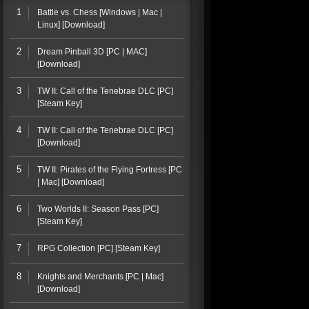
1
Battle vs. Chess [Windows | Mac |
Linux] [Download]
2
Dream Pinball 3D [PC | MAC]
[Download]
3
TW II: Call of the Tenebrae DLC [PC]
[Steam Key]
4
TW II: Call of the Tenebrae DLC [PC]
[Download]
5
TW II: Pirates of the Flying Fortress [PC
| Mac] [Download]
6
Two Worlds II: Season Pass [PC]
[Steam Key]
7
RPG Collection [PC] [Steam Key]
8
Knights and Merchants [PC | Mac]
[Download]