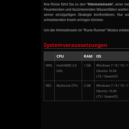
Ihre Reise führt Sie zu den "
Himmelsinseln
", einer n
Feuerbecken und faszinierenden Wasserfällen warten z
seiner einzigartigen Strategie konfrontieren. Nur
schwebenden Inseln erringen können.
Um die Himmelinseln im "Rune Runner" Modus erleben
Systemvoraussetzungen
CPU
RAM
OS
MIN.
Intel/AMD 2.0
1 GB
Windows 7 / 8 / 10 / 
GHz
Ubuntu 16.04
LTS / SteamOS
REC.
Multicore CPU
2 GB
Windows 7 / 8 / 10 / 
Ubuntu 16.04
LTS / SteamOS