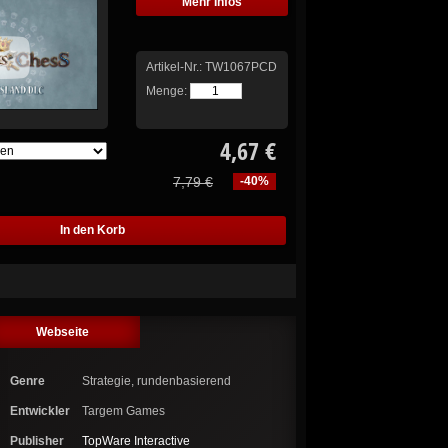
Mehr Infos
Artikel-Nr.:
TW1067PCD
Menge:
4,67 €
7,79 €
-40%
Webseite
Genre
Strategie, rundenbasierend
Entwickler
Targem Games
Publisher
TopWare Interactive