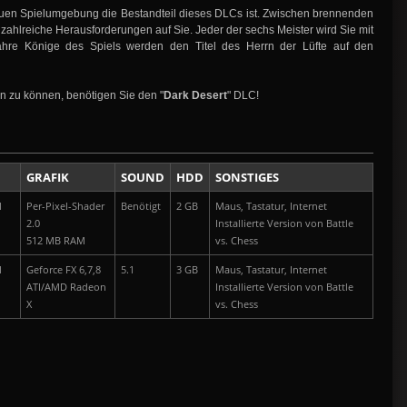
euen Spielumgebung die Bestandteil dieses DLCs ist. Zwischen brennenden
ahlreiche Herausforderungen auf Sie. Jeder der sechs Meister wird Sie mit
 wahre Könige des Spiels werden den Titel des Herrn der Lüfte auf den
 zu können, benötigen Sie den "
Dark Desert
" DLC!
GRAFIK
SOUND
HDD
SONSTIGES
11
Per-Pixel-Shader
Benötigt
2 GB
Maus, Tastatur, Internet
2.0
Installierte Version von Battle
512 MB RAM
vs. Chess
11
Geforce FX 6,7,8
5.1
3 GB
Maus, Tastatur, Internet
ATI/AMD Radeon
Installierte Version von Battle
X
vs. Chess