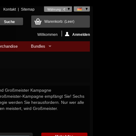
Kontakt
Sitemap
Währung : €
Warenkorb:
(Leer)
Willkommen
Anmelden
rchandise
Bundles
 und Großmeister Kampagne
roßmeister-Kampagne empfängt Sie! Sechs
tegie werden Sie herausfordern. Nur wer alle
n meistert, wird Großmeister.