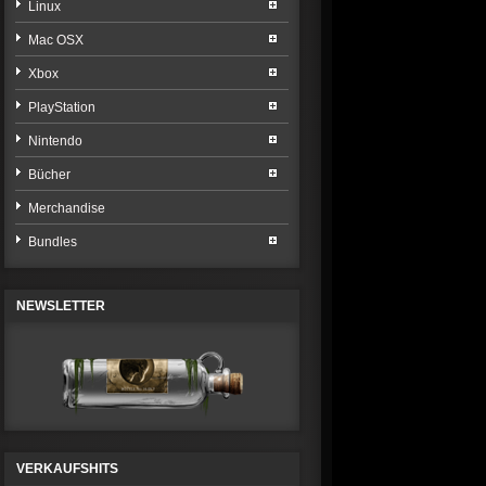
Linux
Mac OSX
Xbox
PlayStation
Nintendo
Bücher
Merchandise
Bundles
NEWSLETTER
VERKAUFSHITS