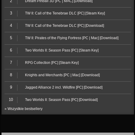
2
Dream Pinball 3D [PC | MAC] [Download]
3
TW II: Call of the Tenebrae DLC [PC] [Steam Key]
4
TW II: Call of the Tenebrae DLC [PC] [Download]
5
TW II: Pirates of the Flying Fortress [PC | Mac] [Download]
6
Two Worlds II: Season Pass [PC] [Steam Key]
7
RPG Collection [PC] [Steam Key]
8
Knights and Merchants [PC | Mac] [Download]
9
Jagged Alliance 2 incl. Wildfire [PC] [Download]
10
Two Worlds II: Season Pass [PC] [Download]
» Wszystkie bestsellery