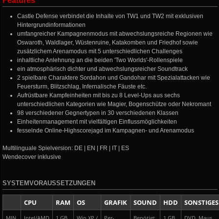
Features
Castle Defense verbindet die Inhalte von TW1 und TW2 mit exklusiven
Hintergrundinformationen
umfangreicher Kampagnenmodus mit abwechslungsreiche Regionen wie
Oswaroth, Waldlager, Wüstenruine, Katakomben und Friedhof sowie
zusätzlichem Arenamodus mit 5 unterschiedlichen Challenges
inhaltliche Anlehnung an die beiden 'Two Worlds'-Rollenspiele
ein atmosphärisch dichter und abwechslungsreicher Soundtrack
2 spielbare Charaktere Sordahon und Gandohar mit Spezialattacken wie
Feuersturm, Blitzschlag, Infernalische Fäuste etc.
Aufrüstbare Kampfeinheiten mit bis zu 8 Level-Ups aus sechs
unterschiedlichen Kategorien wie Magier, Bogenschütze oder Nekromant
98 verschiedener Gegnertypen in 30 verschiedenen Klassen
Einheitenmanagement mit vielfältigen Einflussmöglichkeiten
fesselnde Online-Highscorejagd im Kampagnen- und Arenamodus
Multilinguale Spielversion: DE | EN | FR | IT | ES
Wendecover inklusive
SYSTEMVORAUSSETZUNGEN
CPU
RAM
OS
GRAFIK
SOUND
HDD
SONSTIGES
MIN.
Intel/AMD
1 GB
Win XP /
Per-
Benötigt
1 GB
DVD, Maus,