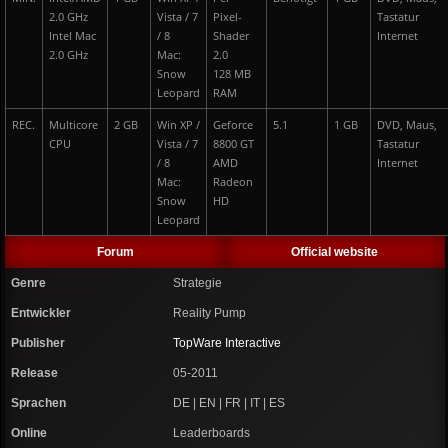
2.0 GHz
Vista / 7
Pixel-
Tastatur
Intel Mac
/ 8
Shader
Internet
2.0 GHz
Mac:
2.0
Snow
128 MB
Leopard
RAM
REC.
Multicore
2 GB
Win XP /
Geforce
5.1
1 GB
DVD, Maus,
CPU
Vista / 7
8800 GT
Tastatur
/ 8
AMD
Internet
Mac:
Radeon
Snow
HD
Leopard
Forum
Official website
Genre
Strategie
Entwickler
Reality Pump
Publisher
TopWare Interactive
Release
05-2011
Sprachen
DE | EN | FR | IT | ES
Online
Leaderboards