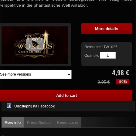
Perspektive in die phantastische Welt Antaloor.
More details
Reference:
TW1035
Quantity:
4,98 €
9,95 €
-50%
Udostępnij na Facebook
More info
Press Quotes
Komentarze