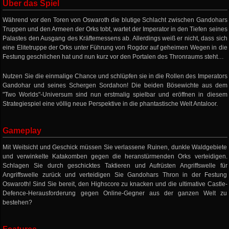
Über das Spiel
Während vor den Toren von Oswaroth die blutige Schlacht zwischen Gandohars
Truppen und den Armeen der Orks tobt, wartet der Imperator in den Tiefen seines
Palastes den Ausgang des Kräftemessens ab. Allerdings weiß er nicht, dass sich
eine Elitetruppe der Orks unter Führung von Rogdor auf geheimen Wegen in die
Festung geschlichen hat und nun kurz vor den Portalen des Thronraums steht…
Nutzen Sie die einmalige Chance und schlüpfen sie in die Rollen des Imperators
Gandohar und seines Schergen Sordahon! Die beiden Bösewichte aus dem
"Two Worlds"-Universum sind nun erstmalig spielbar und eröffnen in diesem
Strategiespiel eine völlig neue Perspektive in die phantastische Welt Antaloor.
Gameplay
Mit Weitsicht und Geschick müssen Sie verlassene Ruinen, dunkle Waldgebiete
und verwinkelte Katakomben gegen die heranstürmenden Orks verteidigen.
Schlagen Sie durch geschicktes Taktieren und Aufrüsten Angriffswelle für
Angriffswelle zurück und verteidigen Sie Gandohars Thron in der Festung
Oswaroth! Sind Sie bereit, den Highscore zu knacken und die ultimative Castle-
Defence-Herausforderung gegen Online-Gegner aus der ganzen Welt zu
bestehen?