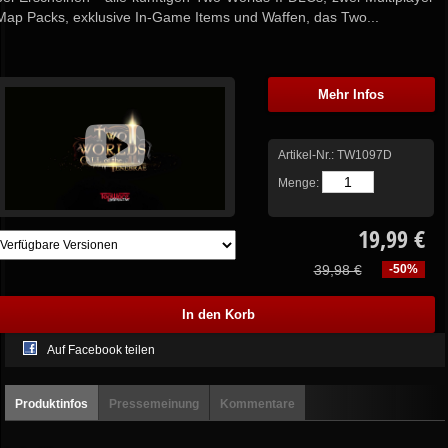
Map Packs, exklusive In-Game Items und Waffen, das Two...
Mehr Infos
Artikel-Nr.:
TW1097D
Menge:
19,99 €
39,98 €
-50%
Auf Facebook teilen
Produktinfos
Pressemeinung
Kommentare