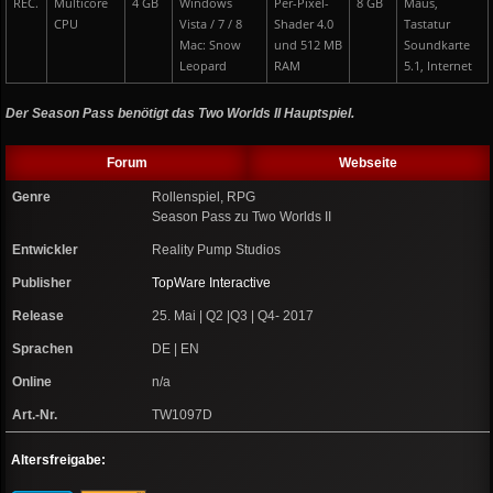
REC.
Multicore
4 GB
Windows
Per-Pixel-
8 GB
Maus,
CPU
Vista / 7 / 8
Shader 4.0
Tastatur
Mac: Snow
und 512 MB
Soundkarte
Leopard
RAM
5.1, Internet
Der Season Pass benötigt das Two Worlds II Hauptspiel.
Forum
Webseite
Genre
Rollenspiel, RPG
Season Pass zu Two Worlds II
Entwickler
Reality Pump Studios
Publisher
TopWare Interactive
Release
25. Mai | Q2 |Q3 | Q4- 2017
Sprachen
DE | EN
Online
n/a
Art.-Nr.
TW1097D
Altersfreigabe: