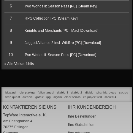
6
Two Worlds II: Season Pass [PC] [Steam Key]
7
RPG Collection [PC] [Steam Key]
8
Knights and Merchants [PC | Mac] [Download]
9
Jagged Alliance 2 incl. Wildfire [PC] [Download]
10
Two Worlds II: Season Pass [PC] [Download]
» Alle Verkaufshits
blizzard
role playing
fallen angel
diablo 3
diablo 2
diablo
piranhia bytes
sacred
titan quest
arcania
gothic
rpg
skyrim
elder scrolls
cd project red
sacred 4
KONTAKTIEREN SIE UNS
IHR KUNDENBEREICH
TopWare Interactive e. K.
Ihre Bestellungen
Am Erlengraben 4
Ihre Gutschriften
76275 Ettlingen