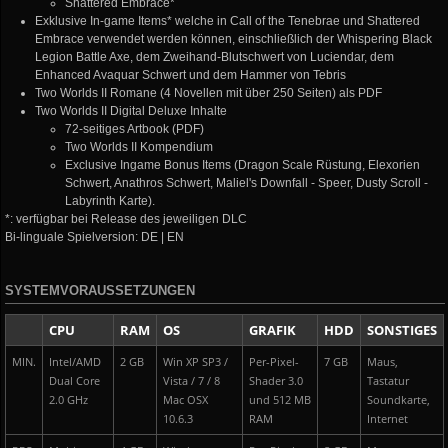
Shattered Embrace*
Exklusive In-game Items* welche in Call of the Tenebrae und Shattered
Embrace verwendet werden können, einschließlich der Whispering Black
Legion Battle Axe, dem Zweihand-Blutschwert von Luciendar, dem
Enhanced Avaquar Schwert und dem Hammer von Tebris
Two Worlds II Romane (4 Novellen mit über 250 Seiten) als PDF
Two Worlds II Digital Deluxe Inhalte
72-seitiges Artbook (PDF)
Two Worlds II Kompendium
Exclusive Ingame Bonus Items (Dragon Scale Rüstung, Elexorien
Schwert, Anathros Schwert, Maliel's Downfall - Speer, Dusty Scroll -
Labyrinth Karte).
*: verfügbar bei Release des jeweiligen DLC
Bi-linguale Spielversion: DE | EN
SYSTEMVORAUSSETZUNGEN
CPU
RAM
OS
GRAFIK
HDD
SONSTIGES
MIN.
Intel/AMD
2 GB
Win XP SP3 /
Per-Pixel-
7 GB
Maus,
Dual Core
Vista / 7 / 8
Shader 3.0
Tastatur
2.0 GHz
Mac OSX
und 512 MB
Soundkarte,
10.6.3
RAM
Internet