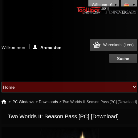
Währung : €
Warenkorb:
(Leer)
Willkommen
Anmelden
>
PC Windows
>
Downloads
>
Two Worlds II: Season Pass [PC] [Download]
Two Worlds II: Season Pass [PC] [Download]