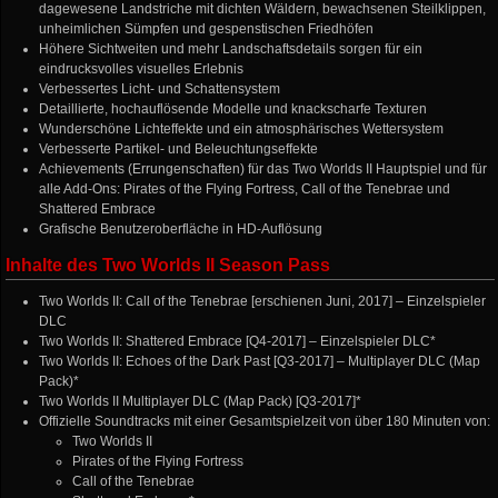
dagewesene Landstriche mit dichten Wäldern, bewachsenen Steilklippen,
unheimlichen Sümpfen und gespenstischen Friedhöfen
Höhere Sichtweiten und mehr Landschaftsdetails sorgen für ein
eindrucksvolles visuelles Erlebnis
Verbessertes Licht- und Schattensystem
Detaillierte, hochauflösende Modelle und knackscharfe Texturen
Wunderschöne Lichteffekte und ein atmosphärisches Wettersystem
Verbesserte Partikel- und Beleuchtungseffekte
Achievements (Errungenschaften) für das Two Worlds II Hauptspiel und für
alle Add-Ons: Pirates of the Flying Fortress, Call of the Tenebrae und
Shattered Embrace
Grafische Benutzeroberfläche in HD-Auflösung
Inhalte des Two Worlds II Season Pass
Two Worlds II: Call of the Tenebrae [erschienen Juni, 2017] – Einzelspieler
DLC
Two Worlds II: Shattered Embrace [Q4-2017] – Einzelspieler DLC*
Two Worlds II: Echoes of the Dark Past [Q3-2017] – Multiplayer DLC (Map
Pack)*
Two Worlds II Multiplayer DLC (Map Pack) [Q3-2017]*
Offizielle Soundtracks mit einer Gesamtspielzeit von über 180 Minuten von:
Two Worlds II
Pirates of the Flying Fortress
Call of the Tenebrae