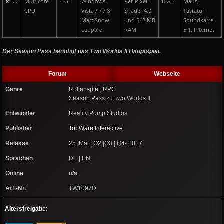
REC.
Multicore
4 GB
Windows
Per-Pixel-
8 GB
Maus,
CPU
Vista / 7 / 8
Shader 4.0
Tastatur
Mac: Snow
und 512 MB
Soundkarte
Leopard
RAM
5.1, Internet
Der Season Pass benötigt das Two Worlds II Hauptspiel.
Forum
Webseite
Genre
Rollenspiel, RPG
Season Pass zu Two Worlds II
Entwickler
Reality Pump Studios
Publisher
TopWare Interactive
Release
25. Mai | Q2 |Q3 | Q4- 2017
Sprachen
DE | EN
Online
n/a
Art.-Nr.
TW1097D
Altersfreigabe: