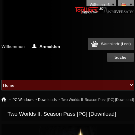
Währung : €
Warenkorb:
(Leer)
Willkommen
Anmelden
>
PC Windows
>
Downloads
>
Two Worlds II: Season Pass [PC] [Download]
Two Worlds II: Season Pass [PC] [Download]