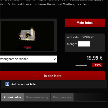
Map Packs, exklusive In-Game Items und Waffen, das Two...
Mehr Infos
Artikel-Nr.:
TW1097D
Menge:
19,99 €
39,98 €
-50%
Auf Facebook teilen
Produktinfos
Pressemeinung
Kommentare