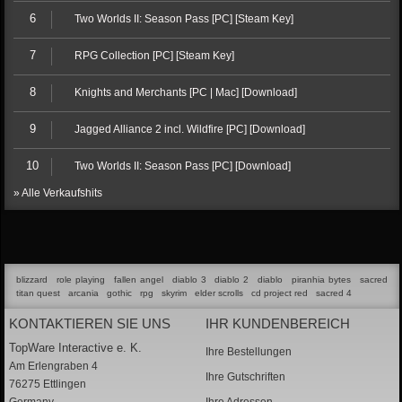
6
Two Worlds II: Season Pass [PC] [Steam Key]
7
RPG Collection [PC] [Steam Key]
8
Knights and Merchants [PC | Mac] [Download]
9
Jagged Alliance 2 incl. Wildfire [PC] [Download]
10
Two Worlds II: Season Pass [PC] [Download]
» Alle Verkaufshits
blizzard
role playing
fallen angel
diablo 3
diablo 2
diablo
piranhia bytes
sacred
titan quest
arcania
gothic
rpg
skyrim
elder scrolls
cd project red
sacred 4
KONTAKTIEREN SIE UNS
IHR KUNDENBEREICH
TopWare Interactive e. K.
Ihre Bestellungen
Am Erlengraben 4
Ihre Gutschriften
76275 Ettlingen