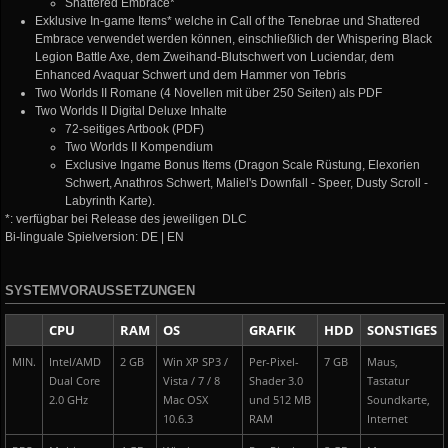
Shattered Embrace*
Exklusive In-game Items* welche in Call of the Tenebrae und Shattered
Embrace verwendet werden können, einschließlich der Whispering Black
Legion Battle Axe, dem Zweihand-Blutschwert von Luciendar, dem
Enhanced Avaquar Schwert und dem Hammer von Tebris
Two Worlds II Romane (4 Novellen mit über 250 Seiten) als PDF
Two Worlds II Digital Deluxe Inhalte
72-seitiges Artbook (PDF)
Two Worlds II Kompendium
Exclusive Ingame Bonus Items (Dragon Scale Rüstung, Elexorien
Schwert, Anathros Schwert, Maliel's Downfall - Speer, Dusty Scroll -
Labyrinth Karte).
*: verfügbar bei Release des jeweiligen DLC
Bi-linguale Spielversion: DE | EN
SYSTEMVORAUSSETZUNGEN
CPU
RAM
OS
GRAFIK
HDD
SONSTIGES
MIN.
Intel/AMD
2 GB
Win XP SP3 /
Per-Pixel-
7 GB
Maus,
Dual Core
Vista / 7 / 8
Shader 3.0
Tastatur
2.0 GHz
Mac OSX
und 512 MB
Soundkarte,
10.6.3
RAM
Internet