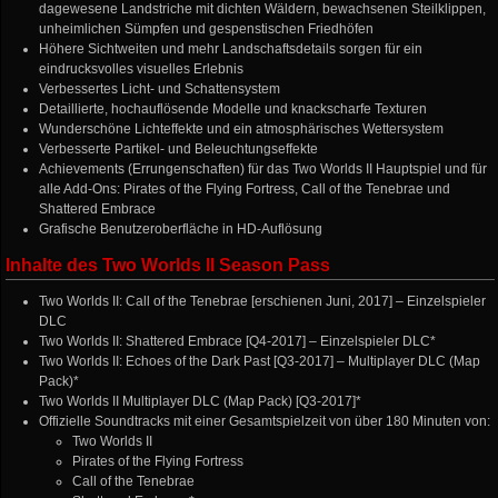
dagewesene Landstriche mit dichten Wäldern, bewachsenen Steilklippen,
unheimlichen Sümpfen und gespenstischen Friedhöfen
Höhere Sichtweiten und mehr Landschaftsdetails sorgen für ein
eindrucksvolles visuelles Erlebnis
Verbessertes Licht- und Schattensystem
Detaillierte, hochauflösende Modelle und knackscharfe Texturen
Wunderschöne Lichteffekte und ein atmosphärisches Wettersystem
Verbesserte Partikel- und Beleuchtungseffekte
Achievements (Errungenschaften) für das Two Worlds II Hauptspiel und für
alle Add-Ons: Pirates of the Flying Fortress, Call of the Tenebrae und
Shattered Embrace
Grafische Benutzeroberfläche in HD-Auflösung
Inhalte des Two Worlds II Season Pass
Two Worlds II: Call of the Tenebrae [erschienen Juni, 2017] – Einzelspieler
DLC
Two Worlds II: Shattered Embrace [Q4-2017] – Einzelspieler DLC*
Two Worlds II: Echoes of the Dark Past [Q3-2017] – Multiplayer DLC (Map
Pack)*
Two Worlds II Multiplayer DLC (Map Pack) [Q3-2017]*
Offizielle Soundtracks mit einer Gesamtspielzeit von über 180 Minuten von:
Two Worlds II
Pirates of the Flying Fortress
Call of the Tenebrae