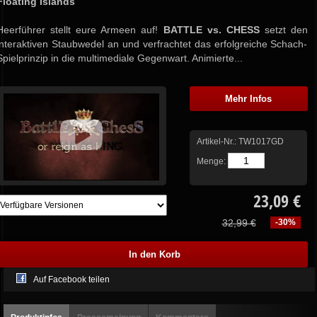
Floating Islands
Heerführer stellt eure Armeen auf!
BATTLE vs. CHESS
setzt den
interaktiven Staubwedel an und verfrachtet das erfolgreiche Schach-
Spielprinzip in die multimediale Gegenwart. Animierte...
Mehr Infos
Artikel-Nr.:
TW1017GD
Menge:
23,09 €
32,99 €
-30%
Auf Facebook teilen