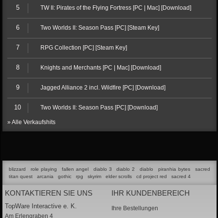
5
TW II: Pirates of the Flying Fortress [PC | Mac] [Download]
6
Two Worlds II: Season Pass [PC] [Steam Key]
7
RPG Collection [PC] [Steam Key]
8
Knights and Merchants [PC | Mac] [Download]
9
Jagged Alliance 2 incl. Wildfire [PC] [Download]
10
Two Worlds II: Season Pass [PC] [Download]
» Alle Verkaufshits
blizzard
role playing
fallen angel
diablo 3
diablo 2
diablo
piranhia bytes
sacred
titan quest
arcania
gothic
rpg
skyrim
elder scrolls
cd project red
sacred 4
KONTAKTIEREN SIE UNS
IHR KUNDENBEREICH
TopWare Interactive e. K.
Ihre Bestellungen
Am Erlengraben 4