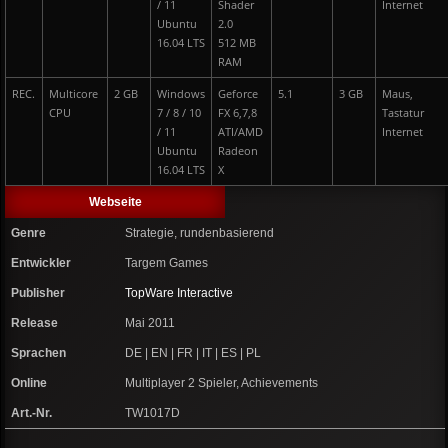
/ 11
Shader
Internet
Ubuntu
2.0
16.04 LTS
512 MB
RAM
REC.
Multicore
2 GB
Windows
Geforce
5.1
3 GB
Maus,
CPU
7 / 8 / 10
FX 6,7,8
Tastatur
/ 11
ATI/AMD
Internet
Ubuntu
Radeon
16.04 LTS
X
Webseite
Genre
Strategie, rundenbasierend
Entwickler
Targem Games
Publisher
TopWare Interactive
Release
Mai 2011
Sprachen
DE | EN | FR | IT | ES | PL
Online
Multiplayer 2 Spieler, Achievements
Art.-Nr.
TW1017D