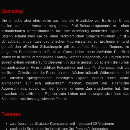
Gameplay
Die einfache aber gleichzeitig auch geniale Grundidee von Battle vs. Chess
basiert auf der Verschmelzung eines Profi-Schachprogramms mit einer
actionbetonten Kampfsimulation inklusive aufwändig animierter Figuren. Zu
Beginn scheint alles wie bei einer herkömmlichen Schachsimulation: Ein 3D-
Schachbrett mit den zwei gegnerischen Figurensets lädt zur Eröffnung ein und
gemäß den offiziellen Schachregeln gilt es, auf die Züge des Gegners zu
reagieren. Bereits hier setzt Battle vs. Chess jedoch neue Maßstäbe. Das Brett
selbst ist in sechs verschiedene Fantasy-Settings eingebettet, die Figuren sind
zudem extrem detailliert und ideenreich in Szene gesetzt. So agieren die Türme
beispielsweise in Form mächtiger Felsgolems und das Pferd entpuppt sich als
teuflische Chimäre, der der Rauch aus den Nüstern kräuselt. Während die nicht
am direkten Spielgeschehen beteiligten Figuren bereits durch kleine
Animationen auf sich aufmerksam machen, beginnt der eigentliche
Augenschmaus, sobald sich der Spieler für einen Zug entschieden hat. Nun
erwachen die aktivierten Figuren zum Leben und bewegen sich über das
Schachbrett auf das zugewiesene Feld zu.
Features
zwei fesselnde Strategie-Kampagnen mit insgesamt 30 Missionen
packende Schlachten im interaktiven 3rd-Person Actionmodus