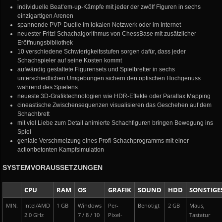
individuelle Beat’em-up-Kämpfe mit jeder der zwölf Figuren in sechs
einzigartigen Arenen
spannende PVP-Duelle im lokalen Netzwerk oder im Internet
neuester Fritz! Schachalgorithmus von ChessBase mit zusätzlicher
Eröffnungsbibliothek
10 verschiedene Schwierigkeitsstufen sorgen dafür, dass jeder
Schachspieler auf seine Kosten kommt
aufwändig gestaltete Figurensets und Spielbretter in sechs
unterschiedlichen Umgebungen sichern den optischen Hochgenuss
während des Spielens
neueste 3D-Grafiktechnologien wie HDR-Effekte oder Parallax Mapping
cineastische Zwischensequenzen visualisieren das Geschehen auf dem
Schachbrett
mit viel Liebe zum Detail animierte Schachfiguren bringen Bewegung ins
Spiel
geniale Verschmelzung eines Profi-Schachprogramms mit einer
actionbetonten Kampfsimulation
SYSTEMVORAUSSETZUNGEN
CPU
RAM
OS
GRAFIK
SOUND
HDD
SONSTIGE
MIN.
Intel/AMD
1 GB
Windows
Per-
Benötigt
2 GB
Maus,
2.0 GHz
7 / 8 / 10
Pixel-
Tastatur