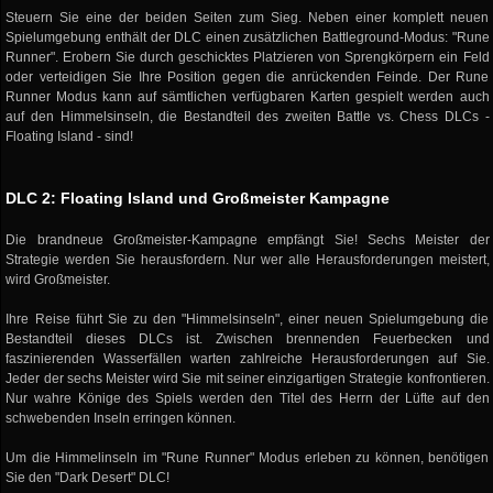
Steuern Sie eine der beiden Seiten zum Sieg. Neben einer komplett neuen
Spielumgebung enthält der DLC einen zusätzlichen Battleground-Modus: "Rune
Runner". Erobern Sie durch geschicktes Platzieren von Sprengkörpern ein Feld
oder verteidigen Sie Ihre Position gegen die anrückenden Feinde. Der Rune
Runner Modus kann auf sämtlichen verfügbaren Karten gespielt werden auch
auf den Himmelsinseln, die Bestandteil des zweiten Battle vs. Chess DLCs -
Floating Island - sind!
DLC 2: Floating Island und Großmeister Kampagne
Die brandneue Großmeister-Kampagne empfängt Sie! Sechs Meister der
Strategie werden Sie herausfordern. Nur wer alle Herausforderungen meistert,
wird Großmeister.
Ihre Reise führt Sie zu den "Himmelsinseln", einer neuen Spielumgebung die
Bestandteil dieses DLCs ist. Zwischen brennenden Feuerbecken und
faszinierenden Wasserfällen warten zahlreiche Herausforderungen auf Sie.
Jeder der sechs Meister wird Sie mit seiner einzigartigen Strategie konfrontieren.
Nur wahre Könige des Spiels werden den Titel des Herrn der Lüfte auf den
schwebenden Inseln erringen können.
Um die Himmelinseln im "Rune Runner" Modus erleben zu können, benötigen
Sie den "Dark Desert" DLC!