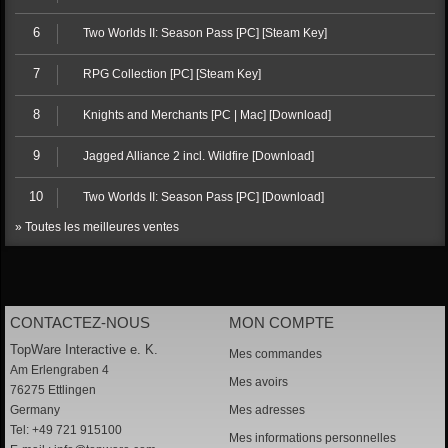
6
Two Worlds II: Season Pass [PC] [Steam Key]
7
RPG Collection [PC] [Steam Key]
8
Knights and Merchants [PC | Mac] [Download]
9
Jagged Alliance 2 incl. Wildfire [Download]
10
Two Worlds II: Season Pass [PC] [Download]
» Toutes les meilleures ventes
CONTACTEZ-NOUS
MON COMPTE
TopWare Interactive e. K.
Mes commandes
Am Erlengraben 4
Mes avoirs
76275 Ettlingen
Germany
Mes adresses
Tel: +49 721 915100
Mes informations personnelles