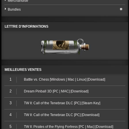
Merchandise
Bundles
LETTRE D'INFORMATIONS
MEILLEURES VENTES
1
Battle vs. Chess [Windows | Mac | Linux] [Download]
2
Dream Pinball 3D [PC | MAC] [Download]
3
TW II: Call of the Tenebrae DLC [PC] [Steam Key]
4
TW II: Call of the Tenebrae DLC [PC] [Download]
5
TW II: Pirates of the Flying Fortress [PC | Mac] [Download]