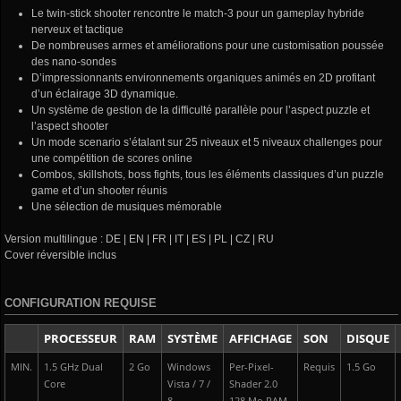
Le twin-stick shooter rencontre le match-3 pour un gameplay hybride
nerveux et tactique
De nombreuses armes et améliorations pour une customisation poussée
des nano-sondes
D’impressionnants environnements organiques animés en 2D profitant
d’un éclairage 3D dynamique.
Un système de gestion de la difficulté parallèle pour l’aspect puzzle et
l’aspect shooter
Un mode scenario s’étalant sur 25 niveaux et 5 niveaux challenges pour
une compétition de scores online
Combos, skillshots, boss fights, tous les éléments classiques d’un puzzle
game et d’un shooter réunis
Une sélection de musiques mémorable
Version multilingue : DE | EN | FR | IT | ES | PL | CZ | RU
Cover réversible inclus
CONFIGURATION REQUISE
PROCESSEUR
RAM
SYSTÈME
AFFICHAGE
SON
DISQUE
MIN.
1.5 GHz Dual
2 Go
Windows
Per-Pixel-
Requis
1.5 Go
Core
Vista / 7 /
Shader 2.0