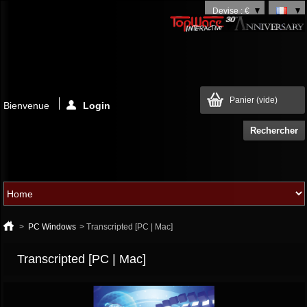
Devise : €
Panier
(vide)
Bienvenue
Login
>
PC Windows
>
Transcripted [PC | Mac]
Transcripted [PC | Mac]