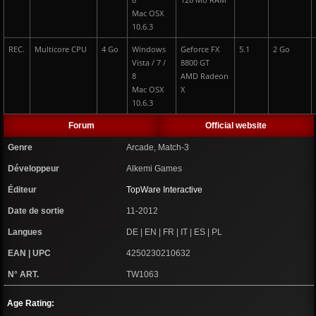
8
128 Mo RAM
Mac OSX
10.6.3
REC.
Multicore CPU
4 Go
Windows
Geforce FX
5.1
2 Go
Vista / 7 /
8800 GT
8
AMD Radeon
Mac OSX
X
10.6.3
Forum
Official website
Genre
Arcade, Match-3
Développeur
Alkemi Games
Éditeur
TopWare Interactive
Date de sortie
11-2012
Langues
DE | EN | FR | IT | ES | PL
EAN | UPC
4250230210632
N° ART.
TW1063
Age Rating: