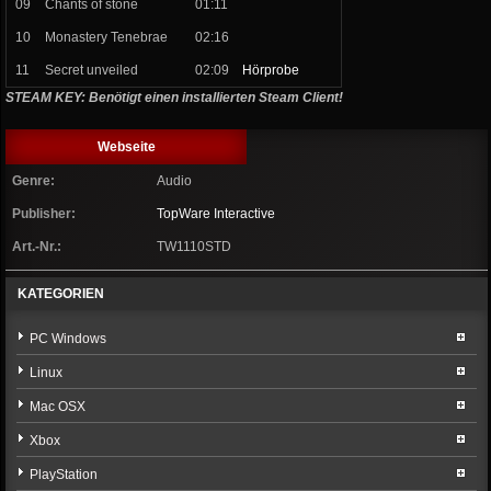
09
Chants of stone
01:11
10
Monastery Tenebrae
02:16
11
Secret unveiled
02:09
Hörprobe
STEAM KEY: Benötigt einen installierten Steam Client!
Webseite
Genre:
Audio
Publisher:
TopWare Interactive
Art.-Nr.:
TW1110STD
KATEGORIEN
PC Windows
Linux
Mac OSX
Xbox
PlayStation