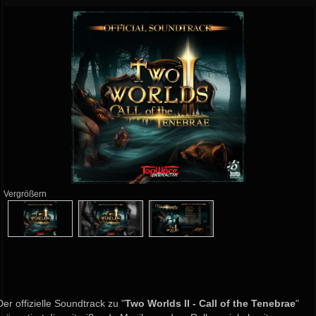
Vergrößern
Der offizielle Soundtrack zu "
Two Worlds II - Call of the Tenebrae
"