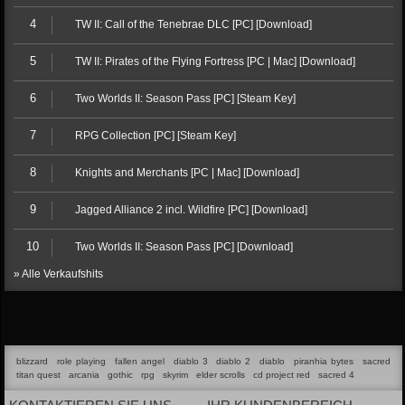
4
TW II: Call of the Tenebrae DLC [PC] [Download]
5
TW II: Pirates of the Flying Fortress [PC | Mac] [Download]
6
Two Worlds II: Season Pass [PC] [Steam Key]
7
RPG Collection [PC] [Steam Key]
8
Knights and Merchants [PC | Mac] [Download]
9
Jagged Alliance 2 incl. Wildfire [PC] [Download]
10
Two Worlds II: Season Pass [PC] [Download]
» Alle Verkaufshits
blizzard
role playing
fallen angel
diablo 3
diablo 2
diablo
piranhia bytes
sacred
titan quest
arcania
gothic
rpg
skyrim
elder scrolls
cd project red
sacred 4