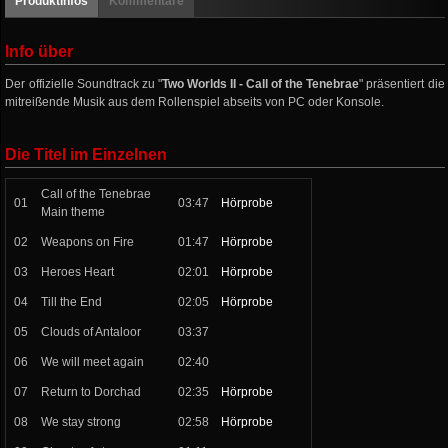
Produktinfos
Kommentare
Info über
Der offizielle Soundtrack zu "
Two Worlds II - Call of the Tenebrae
" präsentiert die
mitreißende Musik aus dem Rollenspiel abseits von PC oder Konsole.
Die Titel im Einzelnen
Call of the Tenebrae
01
03:47
Hörprobe
Main theme
02
Weapons on Fire
01:47
Hörprobe
03
Heroes Heart
02:01
Hörprobe
04
Till the End
02:05
Hörprobe
05
Clouds of Antaloor
03:37
06
We will meet again
02:40
07
Return to Dorchad
02:35
Hörprobe
08
We stay strong
02:58
Hörprobe