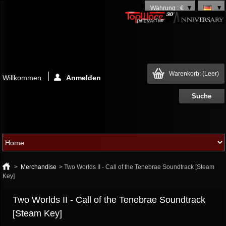
Währung : €
Warenkorb:
(Leer)
Willkommen
Anmelden
>
Merchandise
>
Two Worlds II - Call of the Tenebrae Soundtrack [Steam
Key]
Two Worlds II - Call of the Tenebrae Soundtrack
[Steam Key]