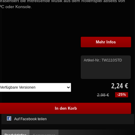
präsentiert die mitreißende Musik aus dem Rollenspiel abseits von
PC oder Konsole.
Mehr Infos
Artikel-Nr.:
TW1110STD
2,24 €
2,98 €
-25%
Auf Facebook teilen