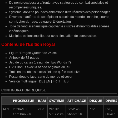
De nombreux boss à affronter avec stratégies de combat spéciales et
récompenses uniques.
Système MoSens pour des animations ultra-réalistes des personnages.
Diverses manières de se déplacer au sein du monde : marche, course,
sprint, cheval, nage, bateau et téléportation
Toile de fond scénaristique captivante illustrée d'innombrables scènes
cinématiques.
Multiples options multijoueur avec simulation de construction.
Contenu de l'Édition Royal
Figure "Dragon Queen" de 25 cm
Artbook de 72 pages
Jeu de 55 cartes (design de 'Two Worlds II')
DVD Bonus avec la bande originale du jeu
Trois en-jeu objets exclusif et une quête exclusive
Poster double-face: carte du monde et cover
Version multilingue : DE | EN | FR | IT | ES
CONFIGURATION REQUISE
PROCESSEUR
RAM
SYSTÈME
AFFICHAGE
DISQUE
DIVERS
MIN.
Intel/AMD
2 Go
Win XP
Per-Pixel-
7 Go
DVD,
Core Duo 2.0
SP3 / Vista
Shader 3.0
Clavier