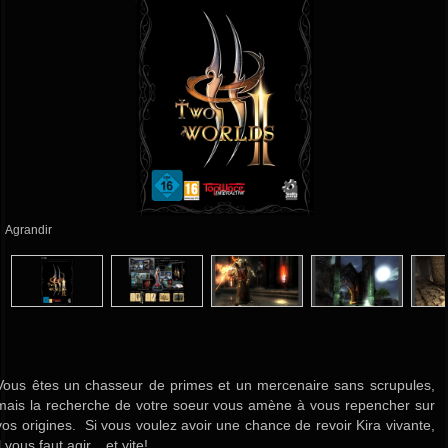
Agrandir
Vous êtes un chasseur de primes et un mercenaire sans scrupules,
mais la recherche de votre soeur vous amène à vous repencher sur
vos origines. Si vous voulez avoir une chance de revoir Kira vivante,
il vous faut agir... et vite!