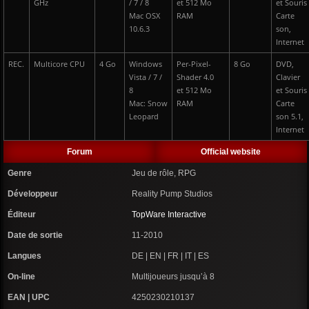
GHz
/ 7 / 8
et 512 Mo
et Souris
Mac OSX
RAM
Carte
10.6.3
son,
Internet
REC.
Multicore CPU
4 Go
Windows
Per-Pixel-
8 Go
DVD,
Vista / 7 /
Shader 4.0
Clavier
8
et 512 Mo
et Souris
Mac: Snow
RAM
Carte
Leopard
son 5.1,
Internet
Forum
Official website
Genre
Jeu de rôle, RPG
Développeur
Reality Pump Studios
Éditeur
TopWare Interactive
Date de sortie
11-2010
Langues
DE | EN | FR | IT | ES
On-line
Multijoueurs jusqu’à 8
EAN | UPC
4250230210137