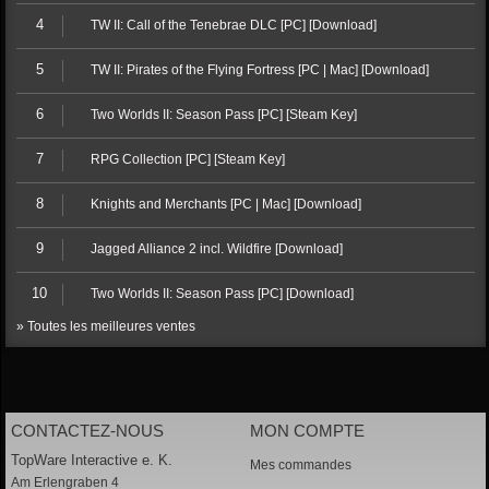
4
TW II: Call of the Tenebrae DLC [PC] [Download]
5
TW II: Pirates of the Flying Fortress [PC | Mac] [Download]
6
Two Worlds II: Season Pass [PC] [Steam Key]
7
RPG Collection [PC] [Steam Key]
8
Knights and Merchants [PC | Mac] [Download]
9
Jagged Alliance 2 incl. Wildfire [Download]
10
Two Worlds II: Season Pass [PC] [Download]
» Toutes les meilleures ventes
CONTACTEZ-NOUS
MON COMPTE
TopWare Interactive e. K.
Mes commandes
Am Erlengraben 4