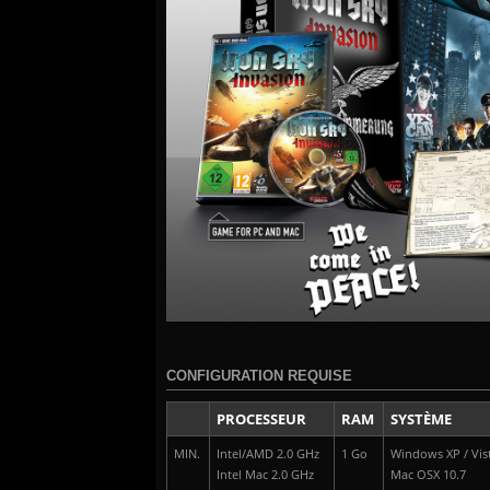
CONFIGURATION REQUISE
PROCESSEUR
RAM
SYSTÈME
MIN.
Intel/AMD 2.0 GHz
1 Go
Windows XP / Vist
Intel Mac 2.0 GHz
Mac OSX 10.7