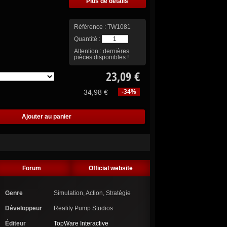
Plus de détails
Référence :
TW1081
Quantité :
Attention : dernières
pièces disponibles !
23,09 €
34,98 €
-34%
Forum
Official website
Genre
Simulation, Action, Stratégie
Développeur
Reality Pump Studios
Éditeur
TopWare Interactive