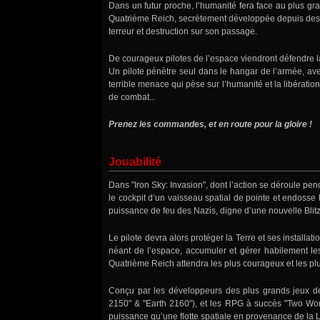
Dans un futur proche, l’humanité fera face au plus gr
Quatrième Reich, secrètement développée depuis des
terreur et destruction sur son passage.
De courageux pilotes de l’espace viendront défendre la
Un pilote pénètre seul dans le hangar de l’armée, ave
terrible menace qui pèse sur l’humanité et la libérati
de combat...
Prenez les commandes, et en route pour la gloire !
Jouabilité
Dans "Iron Sky: Invasion", dont l’action se déroule pe
le cockpit d’un vaisseau spatial de pointe et endosse l
puissance de feu des Nazis, digne d’une nouvelle Blitz
Le pilote devra alors protéger la Terre et ses installa
néant de l’espace, accumuler et gérer habilement les
Quatrième Reich attendra les plus courageux et les plu
Conçu par les développeurs des plus grands jeux de 
2150" & "Earth 2160"), et les RPG à succès "Two World
puissance qu’une flotte spatiale en provenance de la Lu