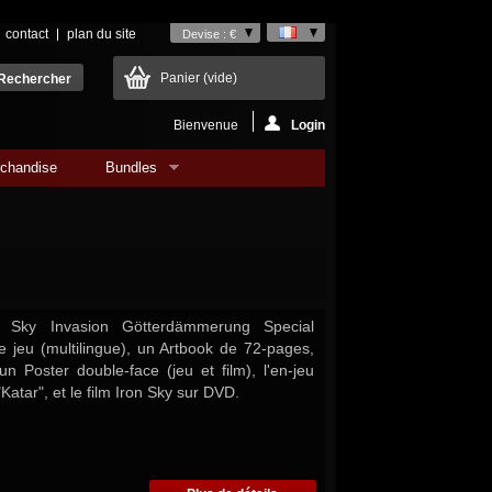
contact
plan du site
Devise : €
Panier
(vide)
Bienvenue
Login
chandise
Bundles
n Sky Invasion Götterdämmerung Special
le jeu (multilingue), un Artbook de 72-pages,
 Poster double-face (jeu et film), l'en-jeu
Katar", et le film Iron Sky sur DVD.