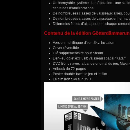
Un incroyable système d’amélioration : une stati
centaines d’améliorations
De nombreuses classes de vaisseaux alliés, pour 
De nombreuses classes de vaisseaux ennemis, 
Différentes flottes d’attaque, dont chaque combat 
Contenu de la édition Götterdämmeru
Version multilingue d'Iron Sky: Invasion
Cover réversible
Clé supplémentaire pour Steam
L'en-jeu objet exclusif: vaisseau spatial "Katar"
DVD Bonus avec la bande original du jeu, Making
Artbook de 72-pages
Poster double-face: le jeu et le film
Le film Iron Sky sur DVD