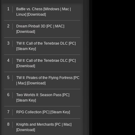
1
Battle vs. Chess [Windows | Mac |
Linux] [Download]
2
Dream Pinball 3D [PC | MAC]
[Download]
3
TW II: Call of the Tenebrae DLC [PC]
[Steam Key]
4
TW II: Call of the Tenebrae DLC [PC]
[Download]
5
TW II: Pirates of the Flying Fortress [PC
| Mac] [Download]
6
Two Worlds II: Season Pass [PC]
[Steam Key]
7
RPG Collection [PC] [Steam Key]
8
Knights and Merchants [PC | Mac]
[Download]