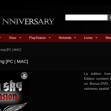
Xbox
PlayStation
Nintendo
Livres
Mer
rung [PC | MAC]
ung [PC | MAC]
La édition Iro
Edition contient 
un Bonus-DVD, un
vaisseau spatial "