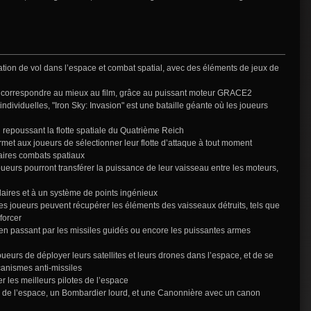
tion de vol dans l’espace et combat spatial, avec des éléments de jeux de
ur correspondre au mieux au film, grâce au puissant moteur GRACE2
ndividuelles, "Iron Sky: Invasion" est une bataille géante où les joueurs
n repoussant la flotte spatiale du Quatrième Reich
met aux joueurs de sélectionner leur flotte d’attaque à tout moment
aires combats spatiaux
joueurs pourront transférer la puissance de leur vaisseau entre les moteurs,
daires et à un système de points ingénieux
es joueurs peuvent récupérer les éléments des vaisseaux détruits, tels que
forcer
en passant par les missiles guidés ou encore les puissantes armes
urs de déployer leurs satellites et leurs drones dans l’espace, et de se
canismes anti-missiles
er les meilleurs pilotes de l’espace
r de l’espace, un Bombardier lourd, et une Canonnière avec un canon