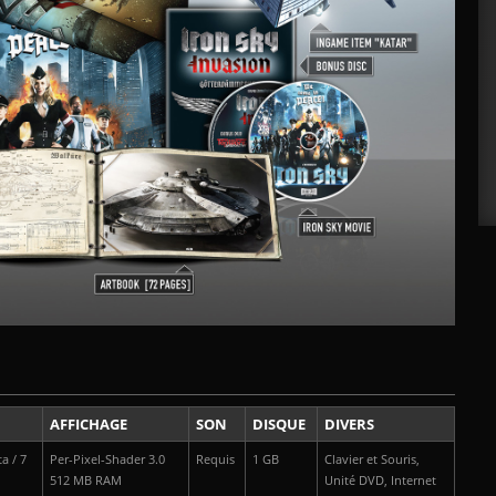
AFFICHAGE
SON
DISQUE
DIVERS
a / 7
Per-Pixel-Shader 3.0
Requis
1 GB
Clavier et Souris,
512 MB RAM
Unité DVD,
Internet