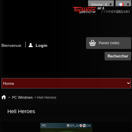
Devise : €
Panier
(vide)
Bienvenue
Login
>
PC Windows
>
Heli Heroes
Heli Heroes