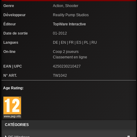
Genre
Action, Shooter
Développeur
Reality Pump Studios
Éditeur
TopWare Interactive
Date de sortie
01-2012
Langues
DE | EN | FR | ES | PL | RU
On-line
Coop 2 joueurs
Classement en ligne
EAN | UPC
4250230210427
N° ART.
TW1042
Age Rating:
CATÉGORIES