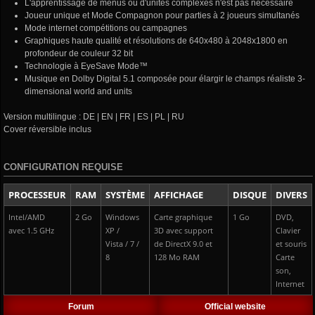
L'apprentissage de menus ou d'unités complexes n'est pas nécéssaire
Joueur unique et Mode Compagnon pour parties à 2 joueurs simultanés
Mode internet compétitions ou campagnes
Graphiques haute qualité et résolutions de 640x480 à 2048x1800 en
profondeur de couleur 32 bit
Technologie à EyeSave Mode™
Musique en Dolby Digital 5.1 composée pour élargir le champs réaliste 3-
dimensional world and units
Version multilingue : DE | EN | FR | ES | PL | RU
Cover réversible inclus
CONFIGURATION REQUISE
PROCESSEUR
RAM
SYSTÈME
AFFICHAGE
DISQUE
DIVERS
Intel/AMD
2 Go
Windows
Carte graphique
1 Go
DVD,
avec 1.5 GHz
XP /
3D avec support
Clavier
Vista / 7 /
de DirectX 9.0 et
et souris
8
128 Mo RAM
Carte
son,
Internet
Forum
Official website