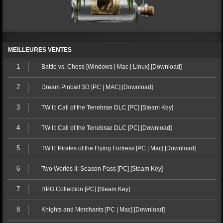
MEILLEURES VENTES
1
Battle vs. Chess [Windows | Mac | Linux] [Download]
2
Dream Pinball 3D [PC | MAC] [Download]
3
TW II: Call of the Tenebrae DLC [PC] [Steam Key]
4
TW II: Call of the Tenebrae DLC [PC] [Download]
5
TW II: Pirates of the Flying Fortress [PC | Mac] [Download]
6
Two Worlds II: Season Pass [PC] [Steam Key]
7
RPG Collection [PC] [Steam Key]
8
Knights and Merchants [PC | Mac] [Download]