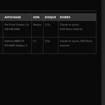
AFFICHAGE
SON
DISQUE
DIVERS
0
Per-Pixel-Shader 2.0
Requis
2 Go
Clavier et souris
256 MB RAM
DVD Rom, Internet
0
Geforce 8800 GT
5.1
3 Go
Clavier et souris, DVD Rom,
ATI/AMD Radeon X
Internet