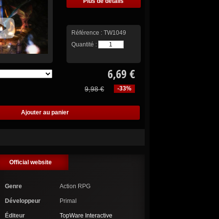
Plus de détails
Référence :
TW1049
Quantité :
6,69 €
9,98 €
-33%
Official website
Genre
Action RPG
Développeur
Primal
Éditeur
TopWare Interactive