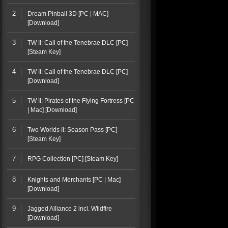
2
Dream Pinball 3D [PC | MAC]
[Download]
3
TW II: Call of the Tenebrae DLC [PC]
[Steam Key]
4
TW II: Call of the Tenebrae DLC [PC]
[Download]
5
TW II: Pirates of the Flying Fortress [PC
| Mac] [Download]
6
Two Worlds II: Season Pass [PC]
[Steam Key]
7
RPG Collection [PC] [Steam Key]
8
Knights and Merchants [PC | Mac]
[Download]
9
Jagged Alliance 2 incl. Wildfire
[Download]