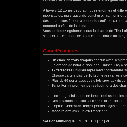
cavaliers dans une tentative de détruire les générate
A travers 12 zones géographiques énormes et différe
méprisables, mais aussi de construire, maintenir et 
des graphismes fluides à couper le souffle et comba
générant parfois de la sueur.
Vous tomberez également sous le charme de "
The I o
soleil et ses couchers de soleil colorés mais sinistres, 
Caractéristiques
Un choix de trois dragons
chacun avec ses propr
un dragon de bataille, sorcier ou sniper. Il n'y a p
12 territoires uniques
représentant différentes z
Chaque carte a plus de 10 kilomètres carrés à co
Plus de 60 sorts
avec des effets spéciaux dispo
Terra-Forming en temps réel
permet à des chaîn
endroit
L'éclairage statique et en temps réel assure les c
Des couchers de soleil fascinants et un ciel de nu
L'option
Control-de Temps
permet d'ajuster "The 
Mode ralenti
avec un effet fascinant
Version Multi-lingue
: EN | DE | HU | CZ | PL