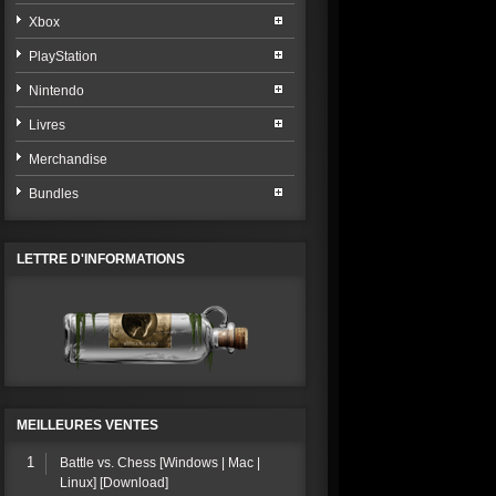
Xbox
PlayStation
Nintendo
Livres
Merchandise
Bundles
LETTRE D'INFORMATIONS
MEILLEURES VENTES
1
Battle vs. Chess [Windows | Mac |
Linux] [Download]