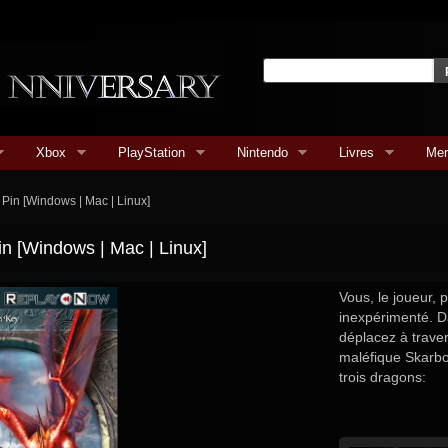
Xbox
PlayStation
Nintendo
Livres
Mer
 Pin [Windows | Mac | Linux]
in [Windows | Mac | Linux]
Vous, le joueur, 
inexpérimenté. D
déplacez à travers
maléfique Skarbor
trois dragons: