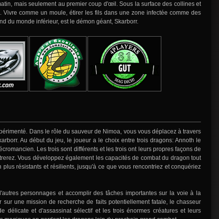
in, mais seulement au premier coup d'œil. Sous la surface des collines et
el. Vivre comme un moule, étirer les fils dans une zone infectée comme des
nd du monde inférieur, est le démon géant, Skarborr.
expérimenté. Dans le rôle du sauveur de Nimoa, vous vous déplacez à travers
karborr. Au début du jeu, le joueur a le choix entre trois dragons: Annoth le
cromancien. Les trois sont différents et les trois ont leurs propres façons de
trerez. Vous développez également les capacités de combat du dragon tout
plus résistants et résilients, jusqu'à ce que vous rencontriez et conquériez
d'autres personnages et accomplir des tâches importantes sur la voie à la
er sur une mission de recherche de faits potentiellement fatale, le chasseur
 délicate et d'assassinat sélectif et les trois énormes créatures et leurs