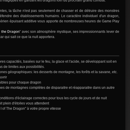
urs magiques en gardant les dragons loin du prochain grand combat.
ntes, la tâche n'est pas seulement de chasser et de détruire des monstres
défendre des établissements humains. Le caractère individuel d'un dragon,
t aérien épuisant additive vous apporte de nombreuses heures de Game Play
f the Dragon
" avec son atmosphère mystique, ses impressionnants lever de
car qui sait ce que la nuit apportera.
es capacités, basées sur le feu, la glace et l'acide, se développant soit en
as de limites aux possibilités.
ones géographiques: les desserts de montagne, les forêts et la savane, etc.
uvrir
nibles pour chaque dragon
es de montagnes complètes de disparaitre et réapparaitre dans un autre
onditions d'éclairage correctes pour tous les cycle de jours et de nuit
it plein d'étoiles vous attendent
I of The Dragon" à votre propre vitesse