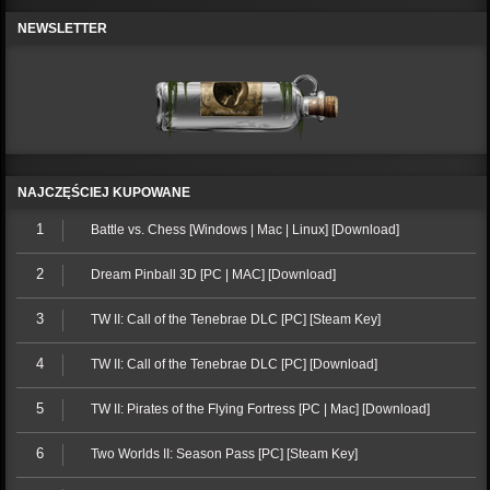
NEWSLETTER
NAJCZĘŚCIEJ KUPOWANE
1
Battle vs. Chess [Windows | Mac | Linux] [Download]
2
Dream Pinball 3D [PC | MAC] [Download]
3
TW II: Call of the Tenebrae DLC [PC] [Steam Key]
4
TW II: Call of the Tenebrae DLC [PC] [Download]
5
TW II: Pirates of the Flying Fortress [PC | Mac] [Download]
6
Two Worlds II: Season Pass [PC] [Steam Key]