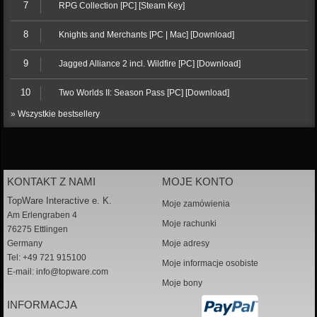
7
RPG Collection [PC] [Steam Key]
8
Knights and Merchants [PC | Mac] [Download]
9
Jagged Alliance 2 incl. Wildfire [PC] [Download]
10
Two Worlds II: Season Pass [PC] [Download]
» Wszystkie bestsellery
KONTAKT Z NAMI
MOJE KONTO
TopWare Interactive e. K.
Moje zamówienia
Am Erlengraben 4
Moje rachunki
76275 Ettlingen
Germany
Moje adresy
Tel: +49 721 915100
Moje informacje osobiste
E-mail:
info@topware.com
Moje bony
INFORMACJA