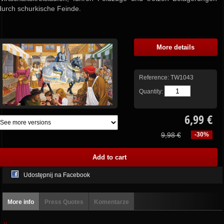
durch schurkische Feinde.
More details
Reference:
TW1043
Quantity:
6,99 €
9,98 €
-30%
Udostępnij na Facebook
More info
Press Quotes
Komentarze