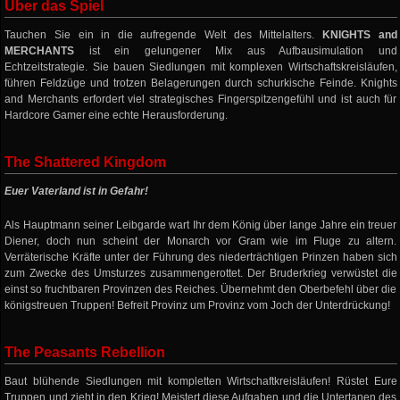
Über das Spiel
Tauchen Sie ein in die aufregende Welt des Mittelalters.
KNIGHTS and
MERCHANTS
ist ein gelungener Mix aus Aufbausimulation und
Echtzeitstrategie. Sie bauen Siedlungen mit komplexen Wirtschaftskreisläufen,
führen Feldzüge und trotzen Belagerungen durch schurkische Feinde. Knights
and Merchants erfordert viel strategisches Fingerspitzengefühl und ist auch für
Hardcore Gamer eine echte Herausforderung.
The Shattered Kingdom
Euer Vaterland ist in Gefahr!
Als Hauptmann seiner Leibgarde wart Ihr dem König über lange Jahre ein treuer
Diener, doch nun scheint der Monarch vor Gram wie im Fluge zu altern.
Verräterische Kräfte unter der Führung des niederträchtigen Prinzen haben sich
zum Zwecke des Umsturzes zusammengerottet. Der Bruderkrieg verwüstet die
einst so fruchtbaren Provinzen des Reiches. Übernehmt den Oberbefehl über die
königstreuen Truppen! Befreit Provinz um Provinz vom Joch der Unterdrückung!
The Peasants Rebellion
Baut blühende Siedlungen mit kompletten Wirtschaftkreisläufen! Rüstet Eure
Truppen und zieht in den Krieg! Meistert diese Aufgaben und die Untertanen des