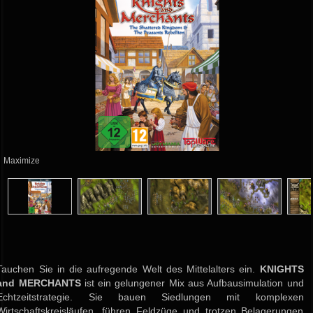
Maximize
Tauchen Sie in die aufregende Welt des Mittelalters ein.
KNIGHTS
and MERCHANTS
ist ein gelungener Mix aus Aufbausimulation und
Echtzeitstrategie. Sie bauen Siedlungen mit komplexen
Wirtschaftskreisläufen, führen Feldzüge und trotzen Belagerungen