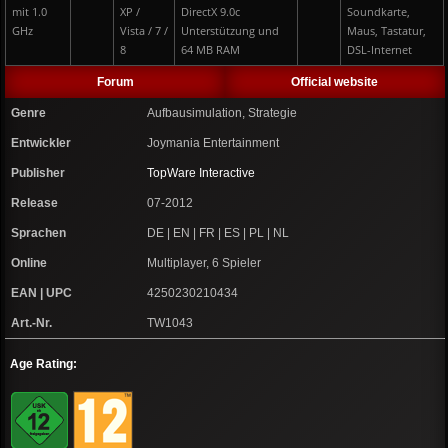
mit 1.0
XP /
DirectX 9.0c
Soundkarte,
GHz
Vista / 7 /
Unterstützung und
Maus, Tastatur,
8
64 MB RAM
DSL-Internet
Forum
Official website
Genre
Aufbausimulation, Strategie
Entwickler
Joymania Entertainment
Publisher
TopWare Interactive
Release
07-2012
Sprachen
DE | EN | FR | ES | PL | NL
Online
Multiplayer, 6 Spieler
EAN | UPC
4250230210434
Art.-Nr.
TW1043
Age Rating: