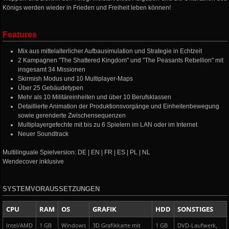
Königs werden wieder in Frieden und Freiheit leben können!
Features
Mix aus mittelalterlicher Aufbausimulation und Strategie in Echtzeit
2 Kampagnen "The Shattered Kingdom" und "The Peasants Rebellion" mit
insgesamt 34 Missionen
Skirmish Modus und 10 Multiplayer-Maps
Über 25 Gebäudetypen
Mehr als 10 Militäreinheiten und über 10 Berufsklassen
Detaillierte Animation der Produktionsvorgänge und Einheitenbewegung
sowie gerenderte Zwischensequenzen
Multiplayergefechte mit bis zu 6 Spielern im LAN oder im Internet
Neuer Soundtrack
Multilinguale Spielversion: DE | EN | FR | ES | PL | NL
Wendecover inklusive
SYSTEMVORAUSSETZUNGEN
CPU
RAM
OS
GRAFIK
HDD
SONSTIGES
Intel/AMD
1 GB
Windows
3D Grafikkarte mit
1 GB
DVD-Laufwerk,